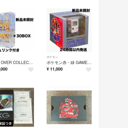
ポケモン
LIMIT OVER COLLECTION -THE RIVALS- 30BOX
ポケモン赤・緑 GAME MUSIC COLLECTION
,000
¥
11,000