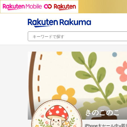
きのこのこ
iPhone大セール中⭐︎即