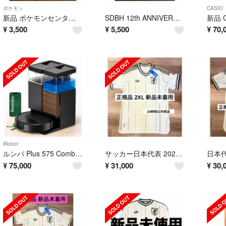
ポケモン
CASIO
新品 ポケモンセンターナゴヤ限定 ピカチュウ セレビィ ピンバッジ
SDBH 12th ANNIVERSARY SUPER GUIDE
¥
3,500
¥
5,500
¥
70,
iRobot
ルンバ Plus 575 Combo AutoWash 水拭き対応
サッカー日本代表 2026 アウェイ オーセンティックユニフォーム 2XL
¥
75,000
¥
31,000
¥
30,