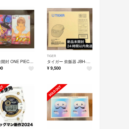
TIGER
新品未開封 ONE PIECE115巻 HUNTER×HUNTER39巻 2冊
タイガー 炊飯器 JBH-G102 W 5.5合 ホワイト 新品
00
¥
9,500