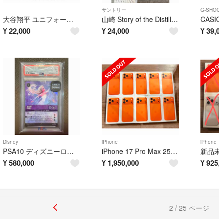
サントリー
G-SHO
大谷翔平 ユニフォーム ホーム＆ビジター 2枚セット Oサイズ
山崎 Story of the Distillery 2026 EDITION
¥
22,000
¥
24,000
¥
39,
Disney
iPhone
iPhone
PSA10 ディズニーロルカナ 「エルサ 冬の精霊」エンチャンテッド
iPhone 17 Pro Max 256GB コズミックオレンジ 10台
¥
580,000
¥
1,950,000
¥
925
2 / 25 ページ