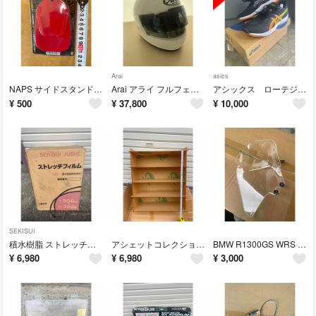
Arai
asics
NAPS サイドスタンドパッド レッド バイク用 駐輪補助
Arai アライ フルフェイスヘルメットRX-7X 白 ホワイト57.58cm
アシックス ローテジャパン LYTE FF3 バレーボールシューズ 24.0cm
¥
500
¥
37,800
¥
10,000
SEKISUI
積水樹脂 ストレッチフィルム 500mm×300m 6巻セット
アシェットコレクションジャパン 組み立て式 アクリル製 ディスプレイ収納棚
BMW R1300GS WRS ウインドディフレクター左のみ
¥
6,980
¥
6,980
¥
3,000