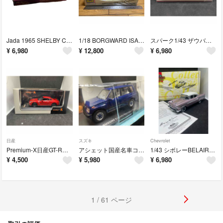
Jada 1965 SHELBY COBRA427S/C全長約20cmミニカー
1/18 BORGWARD ISABELLA COUPE Revellミニカー
スパーク1/43 ザウバーC30フェラーリ 小林可夢偉2011中国GOミニカー
¥
6,980
¥
12,800
¥
6,980
日産
スズキ
Chevrolet
Premium-X日産GT-Rブラックエディショ2014メタリックレッドミニカー
アシェット国産名車コレクション 1/24 スズキ エスクードノマド紺色ミニカー
1/43 シボレーBELAIR SPORTS COUPEハードトップミニカー
¥
4,500
¥
5,980
¥
6,980
1 / 61 ページ