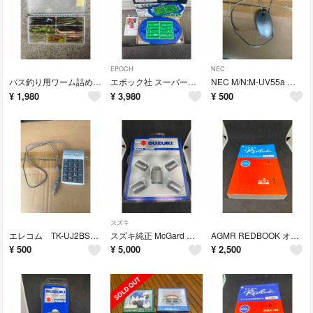
EPOCH
NEC
バス釣り用ワーム詰め合わせセット ケース付き
エポック社 スーパーサッカーDXスタジアム 2002 FIFAワールドカップ日韓
NEC M/N:M-UV55a マウス 動作未確認ジャンク品
¥
1,980
¥
3,980
¥
500
スズキ
エレコム TK-UJ2BSV USBテンキーパット 動作未確認 ジャンク品
スズキ純正 McGard ホイールロックナットセット 小型車純正アルミホイール用
AGMR REDBOOK オートガイド自動車価格月報 国産乗用車 B令和8年1月
¥
500
¥
5,000
¥
2,500