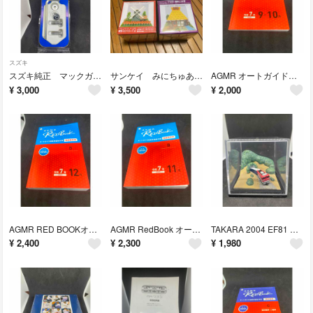
スズキ
スズキ純正 マックガード ナンバープレートロックボルト小型車用
サンケイ みにちゅあーとmini ４個セット
AGMR オートガイド自動車価格月報 軽自動車 軽四輪車 二輪車R7年9-10月
¥
3,000
¥
3,500
¥
2,000
AGMR RED BOOKオートガイド自動車価格月報 国産乗用車B令和7年12月
AGMR RedBook オートガイド自動車価格月報 国産乗用車B令和7年11月
TAKARA 2004 EF81 鉄道ジオラマフィギュア クリアケース付
¥
2,400
¥
2,300
¥
1,980