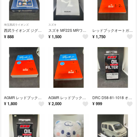
埼玉西武ライオンズ
スズキ
西武ライオンズ ジグソーパズル 108ピース 完成サイズ18.2X25.7cm
スズキ MF22S MRワゴン取扱説明書99011-81J00 2006年1月
レッドブックオートガイド自動車価格月報軽自動車C 軽四輪車二輪車令和7年１-2月
¥
888
¥
1,500
¥
1,750
AGMR レッドブック オートガイド自動車価格月報 国産乗用車B 令和6年12月
AGMR レッドブック オートガイド自動車価格月報 国産乗用車B 令和7年1月
DRC D58-81-1018 オイルフィルター KX250F KX450F
¥
1,800
¥
2,000
¥
999