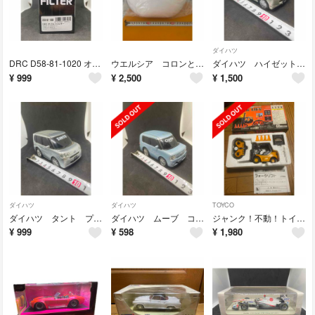
ダイハツ
DRC D58-81-1020 オイルフィルター 250SXF 250EXCF
ウエルシア コロンとまんまる うえたん クッション
ダイハツ ハイゼットカーゴ シルバー プルバックミニカー 全長約10.5cm
¥
999
¥
2,500
¥
1,500
ダイハツ
ダイハツ
TOYCO
ダイハツ タント プルバックミニカー シルバー 全長約9.5cm
ダイハツ ムーブ コンテ プルバックミニカー 全長約10cm プラスチック製
ジャンク！不動！トイコー フォークリフト27MHz ラジコン ジャンク品！
¥
999
¥
598
¥
1,980