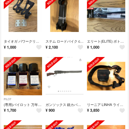
タイオガ パワークリップ 2 トークリップ ブラック 自転車
ステム ロードバイク cannondale c3 120mm
エリート(ELITE) ボトルケージ台座 VIP ヴィップ
¥
1,000
¥
2,100
¥
1,000
PILOT
(専用)パイロット 万年筆インキ ミニ iroshizuku 3色セット
ガンソックス 銃カバー ガンケース
リーニア LINHA ライトロッドベルト セット
¥
1,700
¥
900
¥
3,850