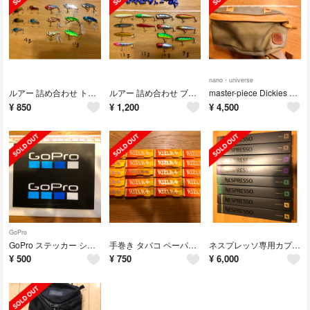
nano・universe
ルアー 詰め合わせ トラウト ライトゲーム お得
ルアー 詰め合わせ ブラックバス シーバス お得
master-piece Dickies nano-universeボディバッグ
¥
850
¥
1,200
¥
4,500
GoPro
GoPro ステッカー シール
手巻き タバコ ペーパー 24個
ネスプレッソ専用カプセル(Nespresso)
¥
500
¥
750
¥
6,000