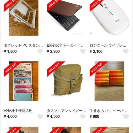
タブレット PC スタンド 折り畳み
Bluetoothキーボード ワイヤレス 折りたたみ式
ロジクール ワイヤレスマウス 無線 薄型 Bluetooth M557 ホワイト
¥
1,800
¥
2,300
¥
2,100
ANA株主優待 2枚
タスマニアンタイガー キャンティーン ポーチ Mk2
手巻き タバコ ペーパー 18個
¥
4,000
¥
4,500
¥
900