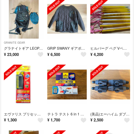
GRANITE GEAR
グラナイトギア LEOPARD A.C.58 軽量 登山 リュック 冬山登山
GRIP SWANY ギアポケット キルティング スウェット トレーナー
ヒルバーグ ペグ Vペグ DACペグ 9本
¥
23,000
¥
6,500
¥
4,200
エヴァリス プリセット オートヒーター 10
テトラ テスト 6 in 1 水質調査試験紙
(美品)エーハイム ダブルタップ 12/16mm 2本セット
¥
1,300
¥
1,700
¥
2,500