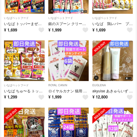
いなばペットフード
いなばペットフード
いなばペットフード
いなば トッパーまぜて 美味しさプラス 焼きささみ 犬 3種20袋
銀のスプーン クリーム どにゃつ まぐろ味 クッキーサンド ほたて
いなば 鶏レバー プレーン10袋 とびつく わんちゃんのおやつ 10袋
¥
1,699
¥
1,999
¥
1,699
いなばペットフード
ROYAL CANIN
EUGLENA
いなば ちゅ〜る トッパー かつお節味 3袋 ちゆーる クランキー３袋
ロイヤルカナン 猫用 腎臓サポート チキンテイスト パウチ 85g×6袋
akyuise あきゅらいず 優すくらぶ 秀くりーむ 大
¥
1,299
¥
1,999
¥
12,800