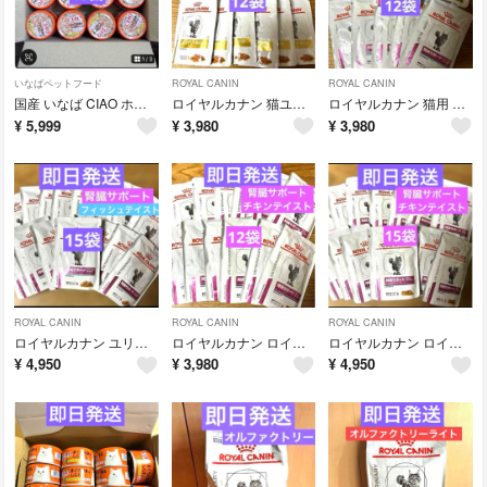
いなばペットフード
ROYAL CANIN
ROYAL CANIN
国産 いなば CIAO ホワイティ まぐろ白身＆しらす入り 85ｇ×48
ロイヤルカナン 猫ユリナリー-S/O ウェットパウチ 85g×12
ロイヤルカナン 猫用 腎臓サポート フィッシュテイスト パウチ 85g×12
¥
5,999
¥
3,980
¥
3,980
ROYAL CANIN
ROYAL CANIN
ROYAL CANIN
ロイヤルカナン ユリナリーS/O ウエットパウチ 85g×15袋
ロイヤルカナン ロイヤルカナン 腎臓サポートチキンテイスト 12袋
ロイヤルカナン ロイヤルカナン 腎臓サポートチキンテイスト 15袋
¥
4,950
¥
3,980
¥
4,950