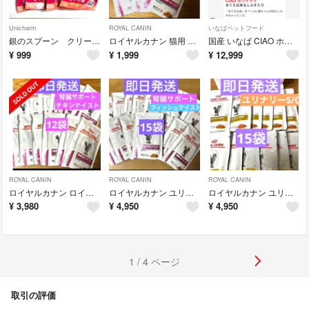
Unicharm
ROYAL CANIN
いなばペットフード
銀のスプーン クリームどーにゃつ まぐろ味 4袋セット
ロイヤルカナン 猫用 腎臓サポート チキンテイスト パウチ 85g×6袋
国産 いなば CIAO ホワイティ まぐろ白身＆しらす入り 85ｇ×120缶
¥
999
¥
1,999
¥
12,999
ROYAL CANIN
ROYAL CANIN
ROYAL CANIN
ロイヤルカナン ロイヤルカナン 腎臓サポートチキンテイスト 12袋
ロイヤルカナン ユリナリーS/O ウエットパウチ 85g×15袋
ロイヤルカナン ユリナリーS/O パウチ85g 15袋
¥
3,980
¥
4,950
¥
4,950
1 / 4 ページ
取引の評価