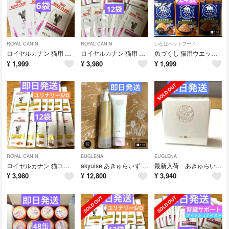
ROYAL CANIN
ROYAL CANIN
いなばペットフード
ロイヤルカナン 猫用 腎臓サポート フィッシュテイスト パウチ 85g×6袋
ロイヤルカナン 猫用 腎臓サポート フィッシュテイスト パウチ 85g×12
魚づくし 猫用ウエットフード 40g ×30個 まぐろ・かつお
¥
1,999
¥
3,980
¥
1,999
ROYAL CANIN
EUGLENA
EUGLENA
ロイヤルカナン 猫ユリナリー-S/O ウェットパウチ 85g×12
akyuise あきゅらいず 優すくらぶ 秀くりーむ 大
最新入荷 あきゅらいず akyuise 泡石 大 110g
¥
3,980
¥
12,800
¥
3,940