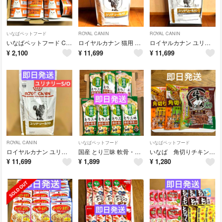
いなばペットフード
ROYAL CANIN
ROYAL CANIN
いなばペットフード Ciao 国産品 まぐろ白身缶 14缶
ロイヤルカナン 猫用 ユリナリーS/O オルファクトリー
ロイヤルカナン ユリナリー S/O オルファクトリーライト 4kg 猫用
¥
2,100
¥
11,699
¥
11,699
ROYAL CANIN
いなばペットフード
いなばペットフード
ロイヤルカナン ユリナリーS/O 4kg
国産 とり三昧 軟骨・野菜入り 50g×3袋×7パック 21袋
いなば 角切りチキン ペティオ 牛タン まろ 角切り
¥
11,699
¥
1,899
¥
1,280