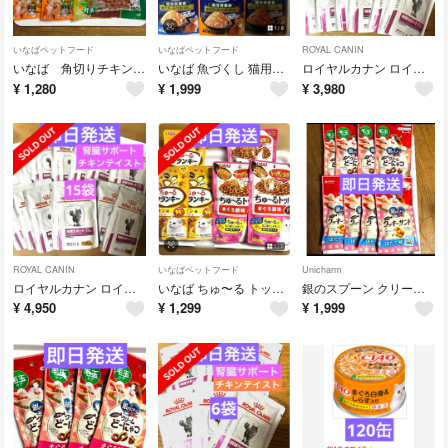
いなばペットフード
いなばペットフード
ROYAL CANIN
いなば 角切りチキン ペティオ 牛タン まろ 角切り
いなば 魚づくし 猫用ウエットフード 詰め合わせ 3種類 24袋
ロイヤルカナン ロイヤルカナン 腎臓サポートチキンテイスト 12袋
¥
1,280
¥
1,999
¥
3,980
ROYAL CANIN
いなばペットフード
Unicharm
ロイヤルカナン ロイヤルカナン 腎臓サポートチキンテイスト 15袋
いなば ちゅ〜る トッパー かつお節味 3袋 ちゆーる クランキー３袋
銀のスプーン クリーム どにゃつ まぐろ味 クッキーサンド ほたて
¥
4,950
¥
1,299
¥
1,999