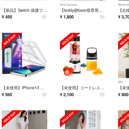
And Couture
Nintend
【新品】Switch 保護フィルム(3枚入)
【teddy@bear様専用ビジューボタンカーディガン(And Couture)
¥
450
¥
1,800
¥
3,7
fifth
【未使用】iPhone13 ガラスフィルム
【未使用】コードレス フードミキサー
¥
565
¥
2,100
¥
800