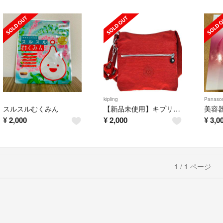
kipling
Panason
スルスルむくみん
【新品未使用】キプリング ショルダーバッグ レディース レッド Kipling
¥
2,000
¥
2,000
¥
3,0
1 / 1 ページ