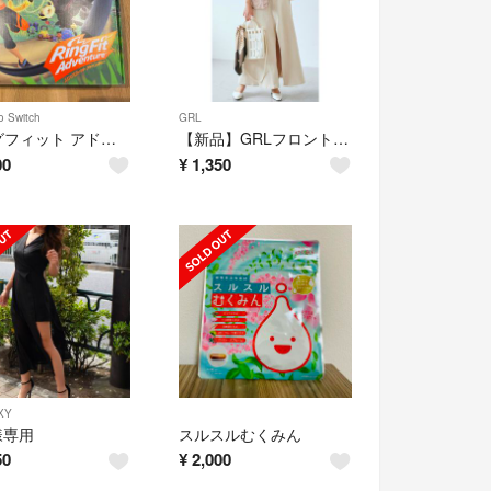
o Switch
GRL
リングフィット アドベンチャー Switch
【新品】GRLフロントスリット入りフレアスカート[gm344]
00
¥
1,350
XY
様専用
スルスルむくみん
50
¥
2,000