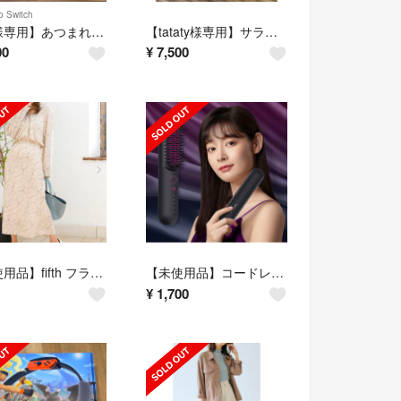
o Switch
【志様専用】あつまれ どうぶつの森 Switchソフト 中古
【tataty様専用】サラフェプラス2箱
00
¥
7,500
【未使用品】fifth フラーセットアップ
【未使用品】コードレスヒートブラシ
¥
1,700