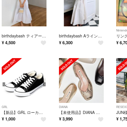
Nintend
birthdaybash ティアード シャツ OP
birthdaybash AラインタンクOP LUXURY ECRU '21
¥
4,500
¥
6,300
¥
6,7
GRL
DIANA
RESEX
【新品】GRL ローカットスニーカー 23.0cm
【未使用品】DIANA フラットオープントゥパンプス〈22cm〉
JUN
¥
1,000
¥
3,990
¥
1,7