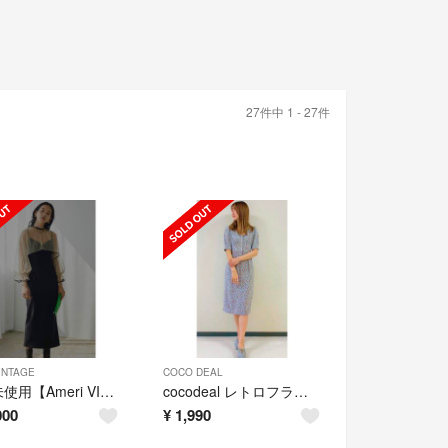
27件中 1 - 27件
VINTAGE
COCO DEAL
新品未使用【Ameri VINTAGE】many wayエアリーベールドレス
cocodeal レトロフラワープリントパフスリーブタイトワンピース
000
¥
1,990