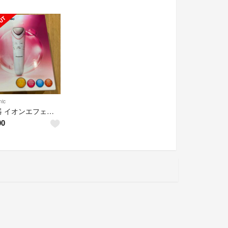
ic
美容器 イオンエフェクター ブライトニングモード付 温感タイプ ピンク調 EH-
00