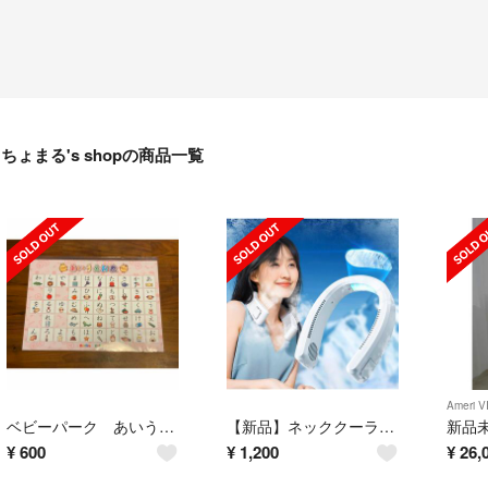
ちょまる's shopの商品一覧
Ameri 
ベビーパーク あいうえお表 カタカナ表 お風呂で使用Baby Park
【新品】ネッククーラー+ひんやりプレート付き
¥
600
¥
1,200
¥
26,