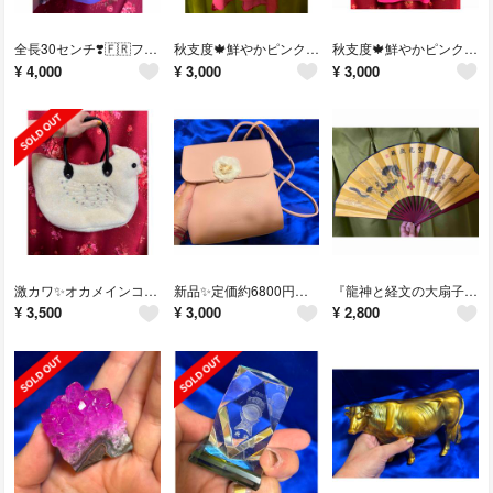
全長30センチ❣️🇫🇷フランスの幸運の木のオブジェ✨友人の友人の香港社長夫人のフランスのレトロ店のラッキーフランス幸運の木オブジェ
秋支度🍁鮮やかピンクが美しい友人モデルトップス🍁美しすぎる秋トップス🍁サイズM🍁友人の上海社長モデルやんちゃん私物🌹秋支度トップス
秋支度🍁鮮やかピンクが美しい友人モデルトップス🍁美しすぎる秋トップス🍁サイズM🍁友人の上海社長モデルやんちゃん私物🌹秋支度トップス
¥
4,000
¥
3,000
¥
3,000
激カワ✨オカメインコの里のバッグ✨名古屋社長夫人からの頂き物✨秋冬激カワバッグ
新品✨定価約6800円ブランドROOTYショルダーバッグ🌼友人の名古屋社長私物🌹 ROOTYのピンクショルダー
『龍神と経文の大扇子』！横幅約60cm🐉財を呼ぶ！『龍神の財の神様扇子！』友人の香港社長宅私物
¥
3,500
¥
3,000
¥
2,800