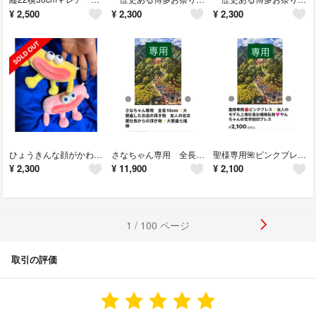
¥
2,500
¥
2,300
¥
2,300
ひょうきんな顔がかわいい❣️12✖️18cm激レア『上海激カワ大ぶりチャーム』🩷友人上海社長お嬢様やんちゃん私物✨上海大ぶりチャーム
さなちゃん専用 全長10cm✨大繁盛したお店の頂き物 友人の名古屋社長からの頂き物✨大繁盛七福神
聖様専用🌺ピンクブレス✨友人のモデル上海社長お嬢様私物🩷やんちゃんの梵字刻印ブレス
¥
2,300
¥
11,900
¥
2,100
1 / 100 ページ
取引の評価