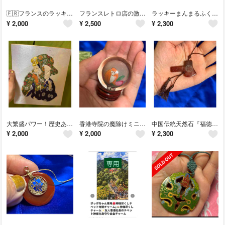
🇫🇷フランスのラッキー猫ちゃん✨友人の友人の香港社長夫人のフランスのレトロ店のラッキーフランス猫オブジェ
フランスレトロ店の激カワ大ぶりチャーム🇫🇷全長25cm🇫🇷友人の名古屋社長夫人より。日本のフランスレトロ店の激カワ大ぶりチャーム
ラッキーまんまるふくろう3兄弟✨友人の名古屋社長夫妻より🌹座敷わらしの宿のお出迎えの縁起まんまるふくろう兄弟
¥
2,000
¥
2,500
¥
2,300
大繁盛パワー！歴史ある大変繁盛したお店の頂き物 友人の名古屋社長からの頂き物✨大繁盛パワーの決め込み図
香港寺院の魔除けミニ水晶🔮飾り！香港社長デスクに飾られていた物✨友人の香港社長からの頂き物✨魔除け香港寺院の水晶
中国伝統天然石『福徳ネックレス守り』友人のモデル上海社長お嬢様私物🧡やんちゃんの天然石福徳ネックレス守り
¥
2,000
¥
2,000
¥
2,300