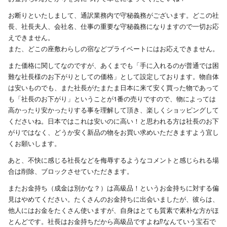
お断りといたしまして、通訳業務内で守秘義務がございます。どこの社
長、社長夫人、会社名、仕事の重要な守秘義務になりますので一切お応
えできません。
また、どこの座敷わらしの宿などプライベートにはお応えできません。
また価格に関してなのですが、あくまでも「手に入れるのが普通では困
難な社長様のお下がりとしての価格」として設定しております。物自体
は安いものでも、また社長がたまたま日本に来て安く買った物であって
も「社長のお下がり」ということが1番の売りですので、物によっては
高かったり安かったりする事を理解して頂き、楽しくショッピングして
くださいね。日本ではこれは安いのに高い！と思われる方は社長のお下
がりではなく、どうか安く新品の物をお買い求めいただきますよう宜し
くお願いします。
あと、不快に感じる社長などを侮辱するようなコメントと感じられる場
合は削除、ブロックさせていただきます。
またお金持ち（成金は別かな？）は高級品！というお金持ちに対する偏
見はやめてください。たくさんのお金持ちに出会いましたが、彼らは、
他人にはお金をたくさん使いますが、自身はとても質素で素朴な方がほ
とんどです。社長はお金持ちだから高級品ですよね⁉️なんていう宝石で