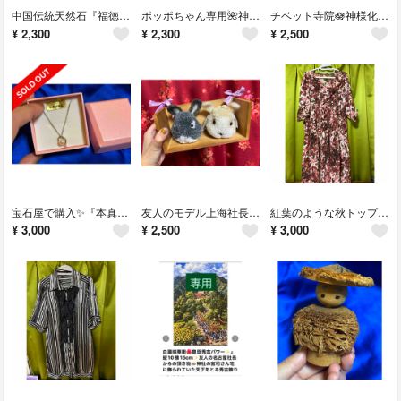
中国伝統天然石『福徳ネックレス守り』友人のモデル上海社長お嬢様私物🧡やんちゃんの天然石福徳ネックレス守り
ポッポちゃん専用🌺神様尽くしチベット寺院チャーム』🪷神様尽くしチャーム✨友人香港社長のチベット神様化身守り合金チャーム
チベット寺院🪷神様化身ネックレス✨友人香港社長のチベット神様化身守りネックレス
¥
2,300
¥
2,300
¥
2,500
宝石屋で購入✨『本真珠ハート型ネックレス』友人の名古屋社長夫人私物🌹本真珠
友人のモデル上海社長やんちゃんの私物❤️やんちゃんのお部屋の激カワ❤️ラッキーうさぎ
紅葉のような秋トップス🍁サイズM🍁美しすぎる夏秋トップス🍁サイズM🍁友人の上海社長モデルやんちゃん私物🌹秋支度トップス
¥
3,000
¥
2,500
¥
3,000