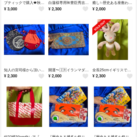
ブティックで購入🍁秋のエレガントトップスブティックで購入🌹友人の名古屋社長夫人からの頂き物✨秋トップス
白蓮様専用🌺豊臣秀吉パワー✨』縦10横15cm✨友人の名古屋社長からの頂き物🪷神社の宮司さん宅に飾られていた天下をとる秀吉飾り
癒し✨歴史ある座敷わらしの癒しのお出迎え座敷わらし！友人の名古屋社長夫妻より★座敷わらしの宿のお出迎えの激カワ癒し飾り✨10cm
¥
3,000
¥
2,300
¥
2,000
知人の宮司様から頂いた『夏祭り幸運ポーチセット』⭐️友人の名古屋社長からの頂き物🪷神社の宮司から頂いた夏祭り超縁起物ポーチ
開運〜🇮🇷イランマダムのイラン伝統ポーチ🇮🇷縦10横22cm✨友人香港社長私物‼️社長からの頂きもの✨イランマダムのイラン伝統刺繍ポーチ
全長25cmイギリスで購入🇬🇧大ぶりうさぎ💕エレガントうさぎチャーム』🩷友人上海社長お嬢様やんちゃん私物✨エレガントうさぎチャーム
¥
2,300
¥
2,000
¥
2,300
縦22横30cm🌹レア『ホカロン』業界関係者様より🌹友人の名古屋社長私物🌹新品の『ホカロン』レアトート💕
『歴史ある博多お祭りの縁起物セット』レア物❣️いかにも良い事ありそう✨神社関係者様より✨友人の名古屋社長からの頂き物❣️
『歴史ある博多お祭りの縁起物セット』レア物❣️いかにも良い事ありそう✨神社関係者様より✨友人の名古屋社長からの頂き物❣️