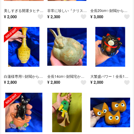
美しすぎる開運タヒチのピンク原石✨タヒチ産浄化原石✨友人の香港社長デスクの美しいタヒチの原石
非常に珍しい『クリスタルさるぼぼ守り』名古屋社長より座敷わらしの宿のお守りさるぼぼクリスタル
全長20cm✨財閥から頂いた『家を繁栄させる金丑』🌟友人の名古屋社長の頂き物✨財閥から貰った繁栄の金丑
¥
2,000
¥
2,300
¥
3,000
白蓮様専用✨財閥から頂いた『金箔がついた金運の壺』飾り🌟友人の名古屋社長の頂き物✨財閥から貰った繁栄の金箔がついた壺飾り
全長14cm✨財閥宅から頂いた『青銅色の繁栄のうさぎ様』🌟友人の名古屋社長の頂き物✨財閥宅より『青銅色の繁栄のうさぎ』
大繁盛パワー！全長14cm繁盛したお店の頂き物 友人の名古屋社長からの頂き物✨繁栄の招福ネコ様❤️
¥
2,800
¥
2,800
¥
2,000