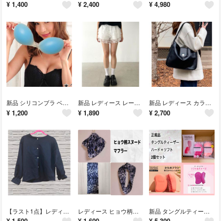
¥
1,400
¥
2,400
¥
4,980
新品 シリコンブラ ベージュヌーブラ cカップ ぷにゅ×2 水色 ブルー 青
新品 レディース レースフリル パンツ ショートパンツ 白 ホワイト
新品 レディース カラーレトロレザーショルダーバッグ
¥
1,200
¥
1,890
¥
2,700
【ラスト1点】レディース、 トップス、ブラック
レディース ヒョウ柄ファースヌード グレー・ブラック 豹柄
新品 タングルティーザー 2個セット
¥
1,500
¥
1,600
¥
5,300