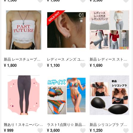
新品 レースチューブトップ ブラック 白 ホワイト
レディース メンズ ユニセックス ピアス シルバー925 片耳用
新品 レディース ストレッチ ヨガウェア フレア パンツ ピラティスウェア
¥
1,800
¥
1,100
¥
1,690
難あり！スキニーパンツ ブラック レディース ボトムス
ラスト1点限り☆ 新品 極盛り厚パッドビキニ2点セット ヒョウ柄 豹柄
新品 シリコンブラ ブラック ヌーブラ Dカップ ぷにゅ×2 黒
¥
999
¥
3,600
¥
1,250