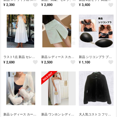
¥
2,390
¥
2,890
¥
3,400
ラスト1点 新品 セレブ お洒落 レディース 白 ワンピース ホワイト ロング
新品 レディース スカート パンツ ミニスカート 韓国 ミント グリーン
新品 シリコンブラ ブラック ヌーブラ Dカップ ぷにゅ×2 黒
¥
2,690
¥
2,500
¥
1,100
新品 レディース カーディガン カーデ ホワイト 白
新品 ワンホン レディース 白 ワンピース ホワイト ロング リゾート 海 水着
大人気コストコ フリース 32°HEAT 極厚 起毛 ジップアップ もふもふ 暖