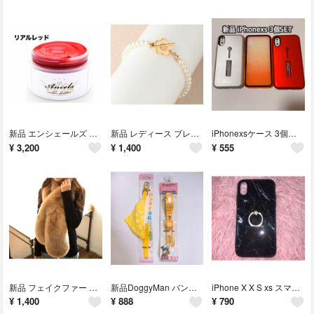
新品 エンシェールズ カラーバター 200g リアルレッド 赤 赤髪 ヘアカラー
新品 レディース ブレスレット パール フラワー ビジュー ゴールド 韓国 花
iPhonexsケース 3個セット スマホケース SET
¥
3,200
¥
1,400
¥
555
新品 フェイクファー ボリュームロングマフラー ネックウオーマースヌード
新品DoggyMan バンダナ首輪 小型犬用 首回り25-35cm 19〜25
iPhone X X S xs スマホケース ブラック 大理石風 マーブル柄
¥
1,400
¥
888
¥
790