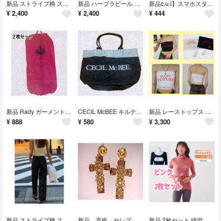
新品 ストライプ柄 スラックス ワイドパンツ レディース 黒 Sサイズ レギンス
新品 ハーブラピール 2個 ハーブピーリング 美肌 Herb La Peel
新品c.u.l】スマホスタンド リングベルト付 マットカラー アイフォンケース
¥
2,400
¥
2,400
¥
444
新品 Rady ガーメント 二枚セット コートカバー アウターカバー 衣類
CECIL McBEE キルティングトートバッグ ショッパー ショップバッグ
新品 レーストップス 2枚セット 白 黒 チューブトップ セクシー ギャル
¥
888
¥
580
¥
3,300
新品 ストライプ柄 スラックス ワイドパンツ レディース 黒 Sサイズ
新品、高級、セレブ、レディース、ピアス、クロス、十字架、ゴールド、キラキラ
新品 2枚セット 綿混あったかインナー 産後タートルネック長袖 授乳口付