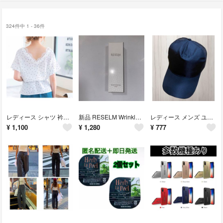
324件中 1 - 36件
レディース シャツ 衿スカラップレースブラウス 白
新品 RESELM Wrinkle Whitening cream リンクル
レディース メンズ ユニセックス キャップ 帽子 メッシュ ブラック 黒 夏 春
¥
1,100
¥
1,280
¥
777