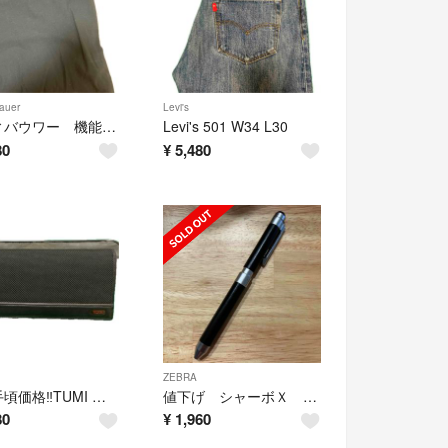
auer
Levi's
エディバウワー 機能的黒スラックス W33 L32
Levi's 501 W34 L30
80
¥
5,480
ZEBRA
更に手頃価格‼️TUMI 長財布
値下げ シャーボＸ LT3ブラックレザー (シャーペン 赤 黒)
80
¥
1,960