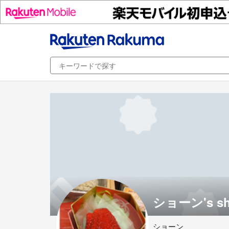
ショーン's s
ショーン