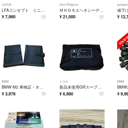
LEXUS
Dom Pérignon
patagon
LFAコンセプト ミニカー トヨタ 2026株主総会 ノベルティ
ＭＨＤモエヘネシーディアジオ ＭＨＤ-３０１ ドン ペリニヨン２０１５ ＶＧＢ２
¥
7,980
¥
21,000
¥
12,
BMW
トヨタ
BMW
BMW M2 車検証・オーナーズマニュアルケース
新品未使用GRスープラ 救急キット
¥
3,978
¥
6,980
¥
9,9