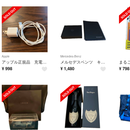
Apple
Mercedes-Benz
アップル正規品 充電器+USBタイプlightningケーブル
メルセデスベンツ キー意匠箱 車検証入れ
¥
998
¥
1,480
¥
798