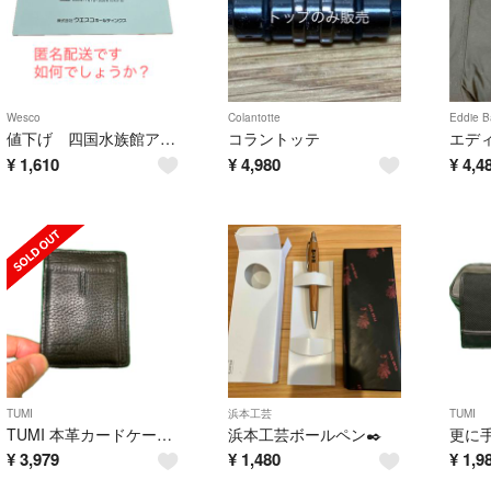
Wesco
Colantotte
Eddie B
値下げ 四国水族館アトア 株主優待2026/10/31期限
コラントッテ
¥
1,610
¥
4,980
¥
4,4
TUMI
浜本工芸
TUMI
TUMI 本革カードケース マネークリップ
浜本工芸ボールペン✒️
¥
3,979
¥
1,480
¥
1,9