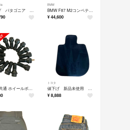
ia
BMW
値下げ パタゴニア メッセンジャー バッグ
BMW F87 M2コンペティション 純正ステアリング
790
¥
44,600
トヨタ
BMW共通 ホイールボルト M14X1.25（ブラック）１６本 GRスープラ使用
値下げ 新品未使用 GRスープラ 純正フロアマット
80
¥
8,888