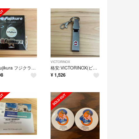
VICTORINOX
新品Fujikura フジクラ クリップマーカー
格安:VICTORINOX(ビクトリノックス) ベルトハンガー コンビネ
98
¥
1,526