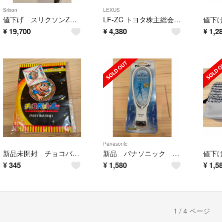
Srixon
LEXUS
値下げ スリクソンZX5 MKⅡ LS 10.5°
LF-ZC トヨタ株主総会 ノベルティ
¥
19,700
¥
4,380
¥
1,2
Panasonic
新品未開封 チョコバット ノート
新品 パナソニック ネックライト
¥
345
¥
1,580
¥
1,5
1 / 4 ページ