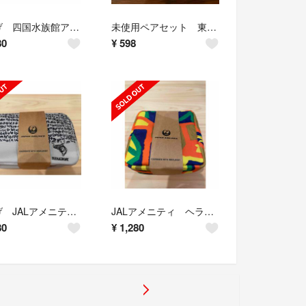
値下げ 四国水族館アトア 株主優待2025/10/31期限
未使用ペアセット 東海道新幹線６０周年缶バッジ
80
¥
598
値下げ JALアメニティ ヘラルボニー
JALアメニティ ヘラルボニー
80
¥
1,280