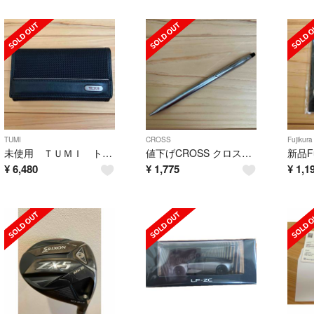
TUMI
CROSS
Fujikura
未使用 ＴＵＭＩ トゥミ キーケース
値下げCROSS クロス シャーペン ツイスト式 / 高級 シルバー USA刻印
¥
6,480
¥
1,775
¥
1,1