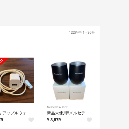
122件中 1 - 36件
Mercedes-Benz
純正品 アップルウォッチ 充電器+ケーブルセット
新品未使用‼️メルセデスベンツ真空ステンレス タンブラー ペアセット
79
¥
3,579