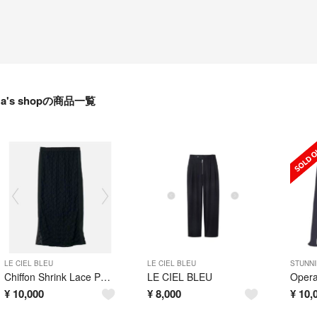
a's shopの商品一覧
LE CIEL BLEU
LE CIEL BLEU
STUNNI
Chiffon Shrink Lace Pencil Skirt
LE CIEL BLEU
¥
10,000
¥
8,000
¥
10,