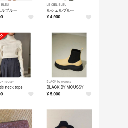
L BLEU
LE CIEL BLEU
ェルブルー
ルシェルブルー
00
¥
4,900
by moussy
BLACK by moussy
rtle neck tops
BLACK BY MOUSSY
00
¥
5,000