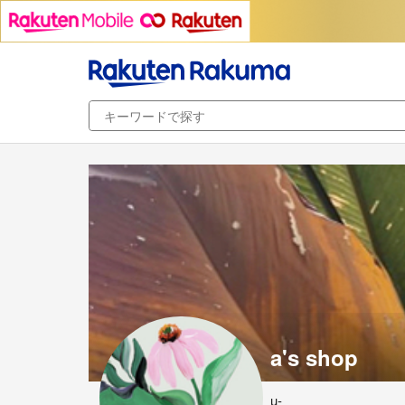
a's shop
u-