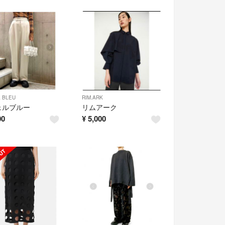
L BLEU
RIM.ARK
ェルブルー
リムアーク
00
¥
5,000