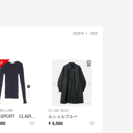
25件中 1 - 25件
NG LURE
LE CIEL BLEU
OperaSPORT CLAIRE SEAMLESS TOP
ルシェルブルー
000
¥
4,500