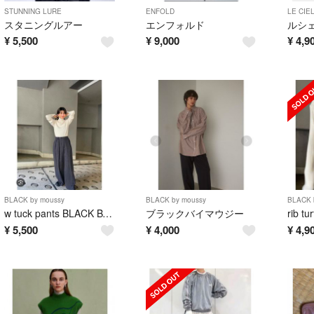
STUNNING LURE
ENFOLD
LE CIE
スタニングルアー
エンフォルド
ルシ
¥
5,500
¥
9,000
¥
4,9
BLACK by moussy
BLACK by moussy
BLACK 
w tuck pants BLACK BY MOUSSY
ブラックバイマウジー
rib tu
¥
5,500
¥
4,000
¥
4,9