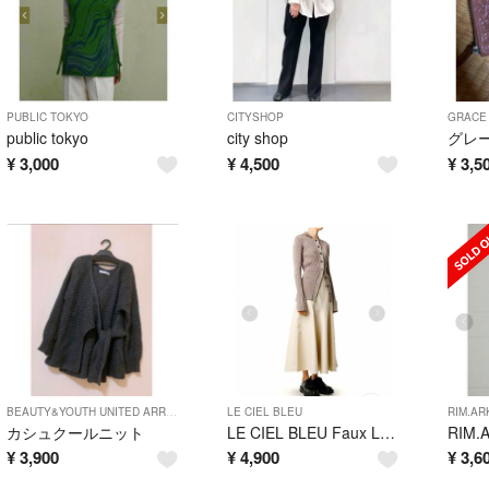
PUBLIC TOKYO
CITYSHOP
GRACE 
public tokyo
city shop
グレ
¥
3,000
¥
4,500
¥
3,5
BEAUTY&YOUTH UNITED ARROWS
LE CIEL BLEU
RIM.AR
カシュクールニット
LE CIEL BLEU Faux Leather Mermaid Skirt
¥
3,900
¥
4,900
¥
3,6