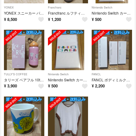
YONEX
Francfranc
Nintendo Switch
YONEX スニーカー パワークッションLC41 (ブラック) 25cm
Francfranc ルフティー ファブリックミスト ホワイトムスク(中古品)
Nintendo Switch カードケース(プラチナポイント交換グッズ)
¥
8,500
¥
1,200
¥
500
TULLY'S COFFEE
Nintendo Switch
FANCL
タリーズ ベアフル 10thアニバーサリー どんぐりボトル
Nintendo Switch カードケース(プラチナポイント交換グッズ)
FANCL ボディミルク・ハンドクリーム(ブライトニング＆エイジングケア)セット
¥
3,900
¥
500
¥
2,200