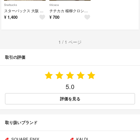
Starbucks
titicaca
スターバックス 大阪 マグカップ(旧バージョン)
チチカカ 楊柳クロシェコンビポンチョ(オフホワイト)
¥
1,400
¥
700
1 / 1 ページ
取引の評価
5.0
評価を見る
取り扱いブランド
SQUARE ENIX
KALDI