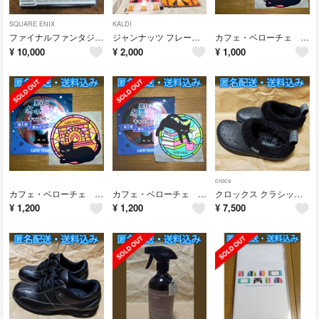
SQUARE ENIX
KALDI
ファイナルファンタジーIX(PS1専用ソフト)新品未開封
ジャンナッツ フレーバーティーセット
カフェ・ベローチェ VELOCE 黒ねこラバーコースター（暖炉柄）
¥
10,000
¥
2,000
¥
1,000
crocs
カフェ・ベローチェ VELOCE 黒ねこラバーコースター（暖炉柄）
カフェ・ベローチェ VELOCE 黒ねこラバーコースター（本とコーヒー柄）
クロックス クラシック ラインド ショーティー Black(25cm)
¥
1,200
¥
1,200
¥
7,500