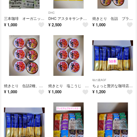
DHC
三本珈琲 オーガニックドリップコーヒー
DHC アスタキサンチン30日分、2袋
焼きとり 缶詰 ブラックペッパー味
¥
1,000
¥
2,500
¥
1,000
味の素AGF
焼きとり 缶詰2種、各3
焼きとり 塩こうじ たれ味6缶
ちょっと贅沢な珈琲店 スティック50本
¥
1,000
¥
1,000
¥
1,200