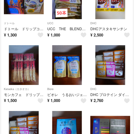
ドトール
UCC
DHC
ドトール ドリップコーヒー デカフェ
UCC THE BLEND No,114 スティック50本
DHCアスタキサンチン
¥
1,300
¥
1,000
¥
2,500
Kataoka（カタオカ）
Biore
DHC
モンカフェ ドリップコーヒー モカ
ビオレ うるおいジェリー
DHC プロテイン ダイエット
¥
1,500
¥
1,000
¥
2,760