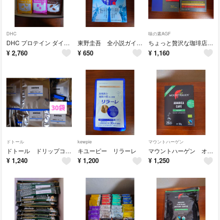
DHC
味の素AGF
DHC プロテイン ダイエット
東野圭吾 全小説ガイドブック1985〜2011まで
ちょっと贅沢な珈琲店 産地ブレンドアソート
¥
2,760
¥
650
¥
1,160
ドトール
kewpie
マウントハーゲン
ドトール ドリップコーヒー30袋
キユーピー リラーレ
マウントハーゲン オーガニック カフェインレスコーヒー
¥
1,240
¥
1,200
¥
1,250