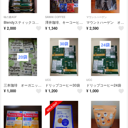
味の素AGF
SAWAI COFFEE
マウントハーゲン
Blendyスティックコーヒー 100本
澤井珈琲、キーコーヒー ドリップコーヒー
マウントハーゲン オーガニックカフェインレスコーヒー
¥
2,000
¥
1,340
¥
2,590
UCC
UCC
三本珈琲 オーガニックドリップコーヒー
ドリップコーヒー30袋
ドリップコーヒー24袋
¥
1,000
¥
1,200
¥
1,000