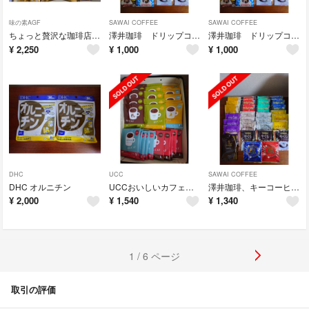
味の素AGF
SAWAI COFFEE
SAWAI COFFEE
ちょっと贅沢な珈琲店 スティック100本
澤井珈琲 ドリップコーヒー20袋
澤井珈琲 ドリップコーヒー20袋
¥
2,250
¥
1,000
¥
1,000
DHC
UCC
SAWAI COFFEE
DHC オルニチン
UCCおいしいカフェインレスコーヒー コク深め
澤井珈琲、キーコーヒー ドリップコーヒー
¥
2,000
¥
1,540
¥
1,340
1 / 6 ページ
取引の評価