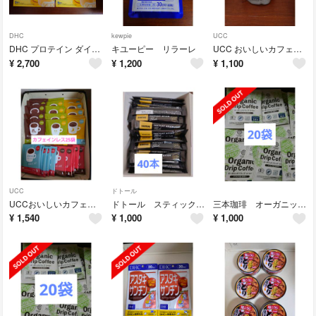
DHC
kewpie
UCC
DHC プロテイン ダイエット バナナ
キユーピー リラーレ
UCC おいしいカフェインレスコーヒー インスタント
¥
2,700
¥
1,200
¥
1,100
UCC
ドトール
UCCおいしいカフェインレスコーヒー コク深め
ドトール スティックコーヒー40本
三本珈琲 オーガニック ドリップコーヒー
¥
1,540
¥
1,000
¥
1,000