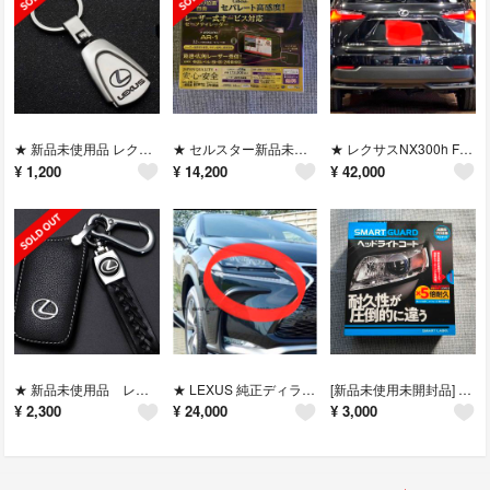
★ 新品未使用品 レクサスキーホルダー
★ セルスター新品未開封品 レーザー式オービス対応セーフティレーダー
★ レクサスNX300h Fスポーツ AYZ10 テールランプ純正品
¥
1,200
¥
14,200
¥
42,000
★ 新品未使用品 レクサス キーホルダー
★ LEXUS 純正ディライト ウインカー NX300h AYZ 10
[新品未使用未開封品] ヘッドライトコート
¥
2,300
¥
24,000
¥
3,000