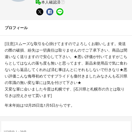
本人確認済
プロフィール
[注意]スムーズな取引を心掛けてますのでよろしくお願いします。発送
の際の破損、紛失は一切責任は取りませんのでご了承下さい、商品は間
違いなく送りますので安心して下さい。★悪い評価が付いてますがこち
らとしてはなんの落ち度も無いと思ってます、新品未使用品で気に食わ
ないなら返品してくれれば済む事ほんとにそれもしないで行きなり★悪
い評価こんな侮辱初めてですプライドも傷付きましたみなさんも石川県
の常識の無い変な輩には気を付けて下さい★
又変な輩に会いました今度は札幌です、[石川県と札幌市の方とは取り
引きは控えさせて貰います]
年末年始は12月25日迄1月5日からです。
103件中 1 - 36件