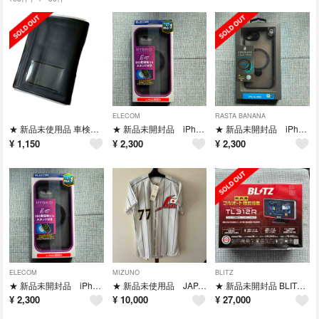
ELECOM
RASTA BANANA
★ 新品未使用品 車検証入れ 電子車検証対応ケース
★ 新品未開封品 iPhone 16ｅケース
★ 新品未開封品 iPhone 16eケース
¥
1,150
¥
2,300
¥
2,300
ELECOM
MIZUNO
BLITZ
★ 新品未開封品 iPhone16eケース
★ 新品未使用品 JAPAN ユニフォーム
★ 新品未開封品 BLITZ TL312R レーダー探知機
¥
2,300
¥
10,000
¥
27,000