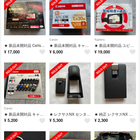
Canon
Yupiteru
★ 新品未開封品 Cellstar レーザー式オービス対応セーフティレーダー
★ 新品未開封品 キャノン 純正品 370 371XL 大容量 6色
★ 新品未開封品 ユピテルLS720 新型 レーダー式オービス対応
¥
17,000
¥
6,000
¥
19,000
Canon
★ 新品未開封品 キャノン純正品 マルチパック6色
★ レクサスNX センターコンソールアームレストカバー10系
★ 純正 レクサスNX アームレストミラー10系
¥
5,200
¥
5,300
¥
2,300