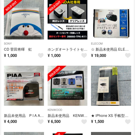
SONY
ELECOM
CD 菅田将暉 虹
ホンダオートライトセンサー
☆ 新品未使用品 ELECOM ドライブレコーダー
¥
1,000
¥
1,000
¥
19,000
KENWOOD
新品未使用品 P I A A ホーン
新品未使用品 KENWOOD ドライブレコーダー
★ iPhone XS 手帳型ケース
¥
4,000
¥
6,500
¥
1,500