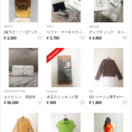
GUCCI
ReFa
diptyque
[値下げ！！！]グッチ ギルティ オードパフューム 75ml
リファ マーキスウィズ くし
ディプティック キャンドル70g
¥
3,500
¥
3,700
¥
4,800
LOUIS VUITTON
tutuanna
GU
ルイビトン 長財布 白マルチカラー
水玉ストッキング黒
GU ベージュ厚手セーター
¥
56,000
¥
500
¥
1,800