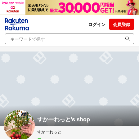
ログイン
会員登録
すかーれっと's shop
すかーれっと