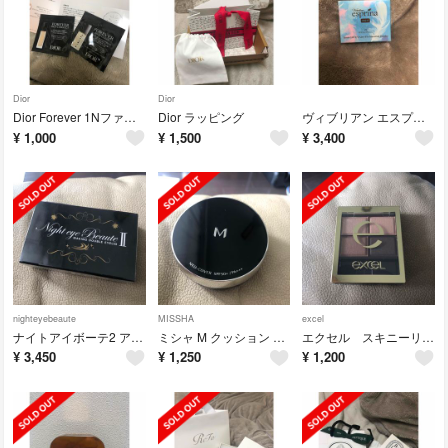
Dior
Dior
Dior Forever 1Nファンデ＋コンシーラー試供品
Dior ラッピング
ヴィブリアン エスプリーナ RGII トーンアップ エアーUVパウダー
¥
1,000
¥
1,500
¥
3,400
nighteyebeaute
MISSHA
excel
ナイトアイボーテ2 アイプチ 二重のり美容成分高配合 夜 二重矯正
ミシャ M クッション ファンデーション ネオカバー No.23
エクセル スキニーリッチシャドウ ベージュブラウン
¥
3,450
¥
1,250
¥
1,200