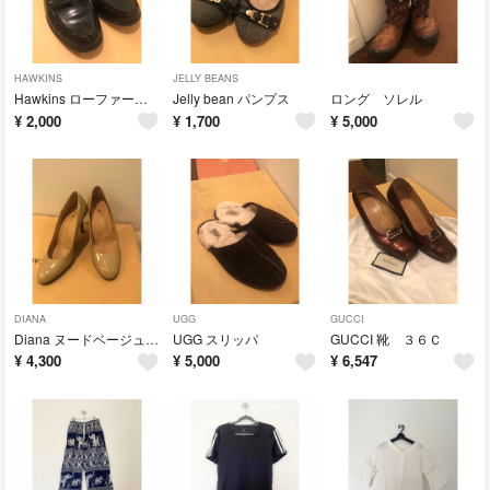
HAWKINS
JELLY BEANS
Hawkins ローファー ディズニー
Jelly bean パンプス
ロング ソレル
¥
2,000
¥
1,700
¥
5,000
DIANA
UGG
GUCCI
Diana ヌードベージュ ハイヒール
UGG スリッパ
GUCCI 靴 ３６Ｃ
¥
4,300
¥
5,000
¥
6,547