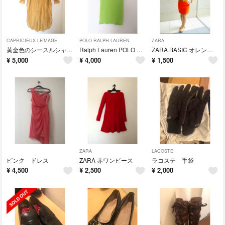
CAPRICIEUX LE'MAGE
POLO RALPH LAUREN
ZARA
黄金色のシースルシャツワンピース
Ralph Lauren POLO 黄緑ポロシャツ
ZARA BASIC オレンジタイトワンピ🍊
¥
5,000
¥
4,000
¥
1,500
ZARA
LACOSTE
ピンク ドレス
ZARA 赤ワンピース
ラコステ 手袋
¥
4,500
¥
2,500
¥
2,000