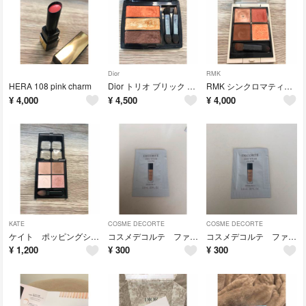
Dior
RMK
HERA 108 pink charm
Dior トリオ ブリック パレット 653 コーラル キャンバス
RMK シンクロマティック アイシャドウパレット #05 ディライトフル
¥
4,000
¥
4,500
¥
4,000
KATE
COSME DECORTE
COSME DECORTE
ケイト ポッピングシルエットシャドウ EX-6 チュチュピンクポップ
コスメデコルテ ファンデ N26
コスメデコルテ ファンデ N22
¥
1,200
¥
300
¥
300