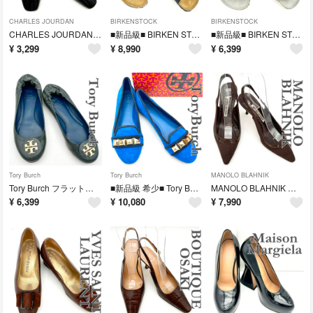
CHARLES JOURDAN
BIRKENSTOCK
BIRKENSTOCK
CHARLES JOURDAN ミュール レザー スクエアトゥ バックストラップ ブラック 2430T
■新品級■ BIRKEN STOCK フランカ サンダル 本革 バスケット織り ブラック 2427T
■新品級■ BIRKEN STOCK テマ サンダル マジックテープ エメラルドグリーン 2426T
¥
3,299
¥
8,990
¥
6,399
Tory Burch
Tory Burch
MANOLO BLAHNIK
Tory Burch フラットシューズ エナメル ゴールドロゴ ラウンドトゥ ネイビー 2423T
■新品級 希少■ Tory Burch フラットシューズ スエード スタッズ ラウンドトゥ ブルー 2422T
MANOLO BLAHNIK ミュール ビブラムソール バックストラップ ポインテッドトゥ ブラウン 2415T
¥
6,399
¥
10,080
¥
7,990