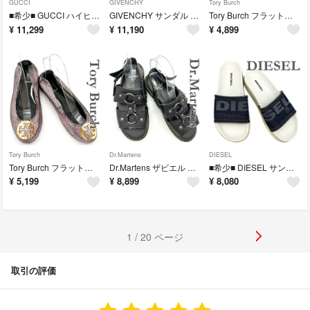
GUCCI
GIVENCHY
Tory Burch
■希少■ GUCCI ハイヒール 本革 GG柄 シェリーライン ホワイト 2374T
GIVENCHY サンダル 本革 ゴールド金具 バックストラップ ブラック 2373T
Tory Burch フラットシューズ 本革 ラウンドトゥ ゴールドロゴ ブラック 2365T
¥
11,299
¥
11,190
¥
4,899
Tory Burch
Dr.Martens
DIESEL
Tory Burch フラットシューズ 光沢 ゴールドロゴ ピンク 2363T
Dr.Martens ザビエル サンダル 本革 メタルリング バックストラップ ブラック 2360T
■希少■ DIESEL サンダル デニム ホワイト×デニム 2359T
¥
5,199
¥
8,899
¥
8,080
1 / 20 ページ
取引の評価