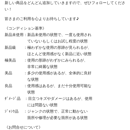
新しい商品をどんどん追加していきますので、ぜひフォローしてくださ
い！
皆さまのご利用を心よりお待ちしています♪
《コンディション基準》
新品未使用：新品未使用の状態で、一度も使用され
ていないもしくはお試し程度の状態
新品級 ：極わずかな使用の形跡が見られるが、
ほとんど使用感がなく新品に近い状態
極美品 ：使用の形跡がわずかにみられるが、
非常に綺麗な状態
美品 ：多少の使用感があるが、全体的に良好
な状態
良品 ：使用感はあるが、まだ十分使用可能な
状態
ﾀﾞﾒｰｼﾞ品 ：目立つキズやダメージはあるが、使用
には問題ない状態
ｼﾞｬﾝｸ品 ：ジャンクの状態で、正常に動かない
箇所や修理が必要な箇所がある状態
《お問合せについて》