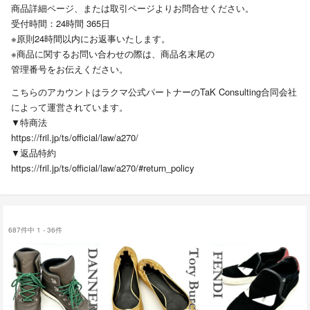
商品詳細ページ、または取引ページよりお問合せください。
受付時間：24時間 365日
※原則24時間以内にお返事いたします。
※商品に関するお問い合わせの際は、商品名末尾の
管理番号をお伝えください。
こちらのアカウントはラクマ公式パートナーのTaK Consulting合同会社
によって運営されています。
▼特商法
https://fril.jp/ts/official/law/a270/
▼返品特約
https://fril.jp/ts/official/law/a270/#return_policy
687件中 1 - 36件