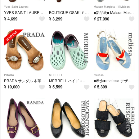
Yves Saint Laurent
Maison Margiela（旧Maison Martin Margiela）
YVES SAINT LAURENT パンプス 本革 リボン ロゴバックル ブラウン 2413T
BOUTIQUE OSAKI ミュール 本革 バックストラップ ポインテッドトゥ ブラウン 2412T
■新品級■ Maison Margiela ハイヒール エナメル スケッチヒール ブラック 2403T
¥
4,699
¥
3,299
¥
27,090
PRADA
MERRELL
melissa
PRADA サンダル 本革 シルバーロゴプレート ブラウン 2402T
MERRELL ハイドロモック サンダル グラデーション マルチカラー 2396
■希少■ melissa デザイナー JASONWU コラボ トングサンダル バックストラップ ロゴ スカイブルー×ホワイト×オレンジ 2395
¥
10,000
¥
5,599
¥
5,399