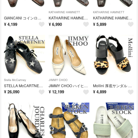
KATHARINE HAMNETT
KATHARINE HAMNETT
GIANCANI コインローファー 本革 ブラウン 2408T
KATHARINE HAMNETT ドレスシューズ 本革 ブラウン 2406T
KATHARINE HAMNETT ドレスシューズ 本革 ダブルモンクストラップ ブラウン 2405T
¥
4,199
¥
6,990
¥
5,899
Stella McCartney
JIMMY CHOO
STELLA McCARTNEY エリス 厚底スニーカー 本革 スター ブラック 2404T
JIMMY CHOO ハイヒール 本革 ビブラムソール ラインストーン ポインテッドトゥ ホワイト 2436T
Mollini 厚底サンダル ウッドソール レオパード ブラック 2434T
¥
26,090
¥
12,199
¥
4,899