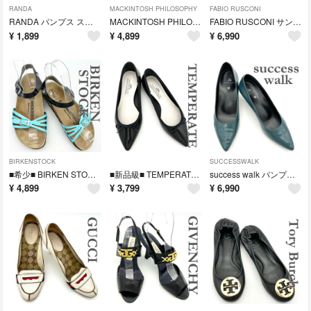
RANDA
MACKINTOSH PHILOSOPHY
FABIO RUSCONI
RANDA パンプス スエード スクエアパーツ パープル 469T
MACKINTOSH PHILOSOPHY パンプス エナメル ウェッジソール アーモンドトゥ ブラック 2389T
FABIO RUSCONI サンダル デニム ブラック 2388T
¥
1,899
¥
4,899
¥
6,990
BIRKENSTOCK
SUCCESSWALK
■希少■ BIRKEN STOCK バリ サンダル アンクルストラップ スカイブルー×グレー 2386T
■新品級■ TEMPERATE レインシューズ PVC リボン ポインテッドトゥ ブラック 2385T
success walk パンプス ポインテッドトゥ 型押し グリーン 2382T
¥
4,899
¥
3,799
¥
6,990