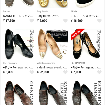
Danner
Tory Burch
FENDI
DANNER トレッキングブーツ 本革 ビブラムソール ブラウン 2443T
Tory Burch フラットシューズ 本革 ゴールドロゴ ラウンドトゥ ゴールド 2442T
FENDI モンスターバグズアイ スリッポン スエード スタッズ ブラック 2440T
¥
17,590
¥
5,990
¥
16,599
FERRAGAMO
valentino garavani
FERRAGAMO
■希少■ Ferragamo ハイヒール 本革 スエード クロコ型押し パイソン柄 ブラック 2438T
valentino garavani ハイヒール 本革 スタッズ キャップトゥ ポインテッドトゥ ピンクベージュ 2437T
■希少■ Ferragamo ハイヒール スエード ファスナー ガンチーニ ブラック 2432T
¥
6,399
¥
22,090
¥
7,000