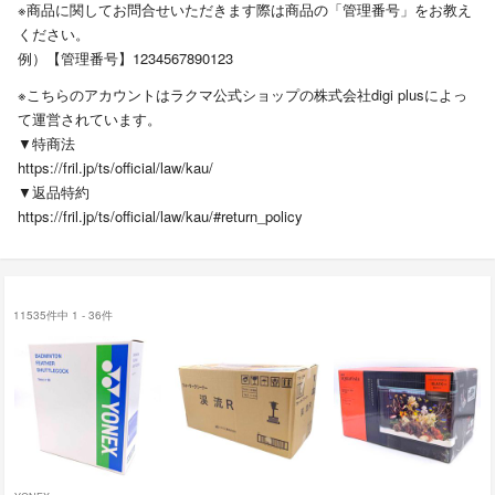
※商品に関してお問合せいただきます際は商品の「管理番号」をお教え
ください。
例）【管理番号】1234567890123
※こちらのアカウントはラクマ公式ショップの株式会社digi plusによっ
て運営されています。
▼特商法
https://fril.jp/ts/official/law/kau/
▼返品特約
https://fril.jp/ts/official/law/kau/#return_policy
11535件中 1 - 36件