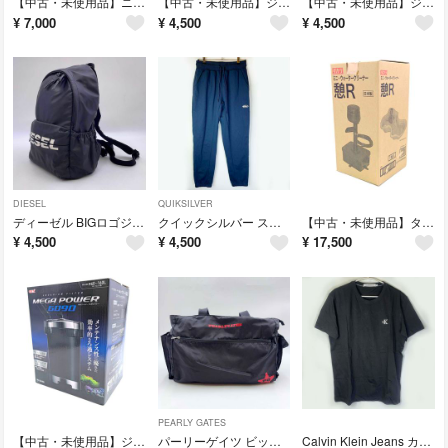
【中古・未使用品】ニッソー 上部フィルター用 交換ポンプ SQ-03K NISSO アクアリウム
【中古・未使用品】ジェックス セーフカバーナビパック 160 GEX ヒーター+サーモスタット 60cm以下水槽用 アクアリウム
【中古・未使用品】ジェックス クリアLED フラッティ 600BK GEX 高輝度LED照明 60cm水槽用 アクアリウム
¥
7,000
¥
4,500
¥
4,500
DIESEL
QUIKSILVER
ディーゼル BIGロゴジッパー バックパック ブラック DIESEL リュック
クイックシルバー スウェットパンツ ネイビー QPT234051 メンズ Quiksilver 裏起毛 防風 撥水
【中古・未使用品】タカラ工業 ウォータークリーナー 憩R TW-591 池クリーナー アクアリウム
¥
4,500
¥
4,500
¥
17,500
PEARLY GATES
【中古・未使用品】ジェックス メガパワー6090 GEX 60～90cm水槽用 フィルター アクアリウム
パーリーゲイツ ビッグトートバッグ ロッカーバッグ ブラック PEARLY GATES ゴルフ
Calvin Klein Jeans カルバンクライン ジーンズ 半袖 Tシャツ クルーネック コットン XL ホワイト/ブラック J30J314544 刺繍ロゴ