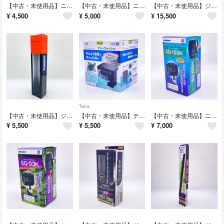
【中古・未使用品】ニッソー プロテクトプラス R-160W NHS-078 NISSO プロテクトヒーター+サーモスタット(シーパレックス300 NEO) アクアリウム
【中古・未使用品】ニッソー プロテクトプラス R-300W NHS-080 NISSO プロテクトヒーター+サーモスタット(シーパレックス300 NEO) アクアリウム
【中古・未使用品】ジェックス MEGA POWER 1215 メガパワー 外部式フィルター GEX 120～150cm水槽用 アクアリウム
¥
4,500
¥
5,000
¥
15,500
Tetra
【中古・未使用品】ジェックス aquarista Ga CLEAR LED POWER IV 450 GEX クリアLEDパワー4 450 水槽用照明 アクアリウム
【中古・未使用品】テトラ オートワンタッチフィルター フリーウォッシュ L 70891 TETRA 外掛け式 アクアリウム
【中古・未使用品】ニッソー 上部フィルター用 交換ポンプ SQ-15SK NISSO 海水対応 観賞魚飼育 アクアリウム
¥
5,500
¥
5,500
¥
7,000