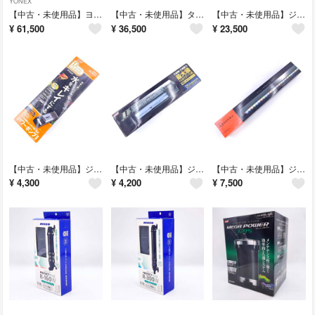
YONEX
【中古・未使用品】ヨネックス ニューオフィシャル F-80 バドミントン シャトル 3番 10ダース YONEX
【中古・未使用品】タカラ工業 ウォータークリーナー 渓流R TW-561 池クリーナー アクアリウム
【中古・未使用品】ジェックス aquarista Ga Glassterior AGS OF-450 グラステリア GEX Clear LED POWER IV BLACK 限定セット 観賞魚用飼育セット 水槽 アクアリウム
¥
61,500
¥
36,500
¥
23,500
【中古・未使用品】ジェックス DUAL CLEAN デュアルクリーンフリー 上部式フィルター DC-4560 GEX 幅45～60cm水槽用 スライド式 アクアリウム
【中古・未使用品】ジェックス GRANDE 600 グランデ 600 GR-600 GEX 観賞魚用上部フィルター アクアリウム
【中古・未使用品】ジェックス aquarista Ga CLEAR LED POWER IV 600 GEX クリアLEDパワー4 600 水槽用照明 アクアリウム
¥
4,300
¥
4,200
¥
7,500