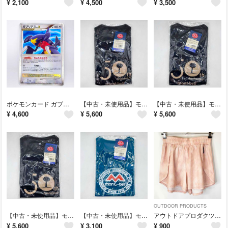
¥
2,100
¥
4,500
¥
3,500
ポケモンカード ガブリアス LV.X 1st EDITION DP4
【中古・未使用品】モンベル 50th WIC.ロングスリーブT モンタベア Tシャツ 長袖 M ブラック 1114015 mont-bell アウトドア
【中古・未使用品】モンベル 50th WIC.ロングスリーブT モンタベア Tシャツ 長袖 M ブラック 1114015 mont-bell アウトドア
¥
4,600
¥
5,600
¥
5,600
OUTDOOR PRODUCTS
【中古・未使用品】モンベル 50th WIC.ロングスリーブT モンタベア Tシャツ 長袖 L ブラック 1114015 mont-bell アウトドア
【中古・未使用品】モンベル 50th WIC.T Women's Mマーク Tシャツ 半袖 L ブルーグリーン 1114007 レディース mont-bell アウトドア
アウトドアプロダクツ ショートパンツ L ピンク Y4222E レディース OUTDOOR PRODUCTS スポーツウェア ハーフパンツ アウトドア
¥
5,600
¥
3,100
¥
900