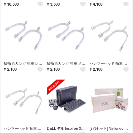
¥
10,500
¥
3,500
¥
4,100
輪拍 丸リング 拍車 レディース 乗馬 馬術
輪拍 丸リング 拍車 メンズ 乗馬 馬術
ハンマーヘッド 拍車 レディース 乗馬 馬術
¥
2,100
¥
2,100
¥
2,100
ハンマーヘッド 拍車 メンズ 乗馬 馬術
DELL デル Inspiron 3647 デスクトップPC パソコン Core i5-4440S 2.8GHz/RAM8GB/HDD 1TB/Windows 10 Home D09S マウス・キーボード・スピーカー付き
[3点セット] Nintendo Wii 本体 RVL-S-WD / マリオカート ハンドル / バランスボード