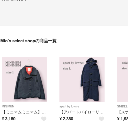
Mio's select shopの商品一覧
MINIMUM
apart by lowrys
SNIDEL
【ミニマムミニマム】ウールコート ビックカラー 小顔 くるみボタン 大人かわいい
【アパートバイローリーズ】ダッフルコート ネイビー ウール カジュアル L
¥
3,180
¥
2,380
¥
1,9