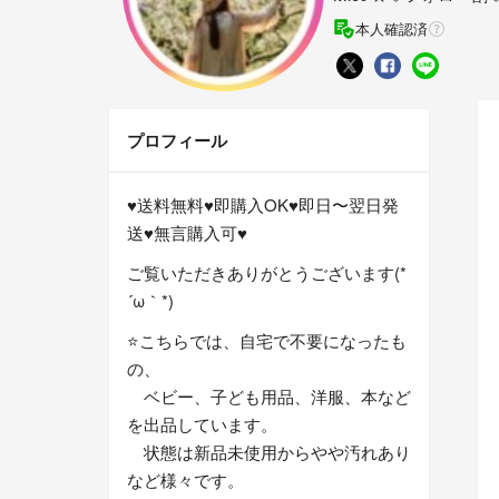
本人確認済
プロフィール
♥送料無料♥即購入OK♥即日〜翌日発
送♥無言購入可♥
ご覧いただきありがとうございます(*
´ω｀*)
⭐こちらでは、自宅で不要になったも
の、
ベビー、子ども用品、洋服、本など
を出品しています。
状態は新品未使用からやや汚れあり
など様々です。