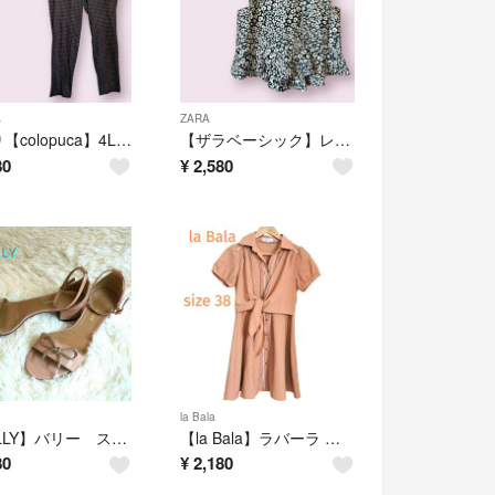
ら
ZARA
訳あり【colopuca】4L 大きいサイズ チェックパンツ ストレッチパンツ
【ザラベーシック】レオパード 背中開きトップス ノースリーブ へプラム グリーン
80
¥
2,580
la Bala
【BALLY】バリー ストラップサンダル ミュール リボン オープン 36,5
【la Bala】ラバーラ カシュクール フリル ワンピース フレア かわいい
80
¥
2,180