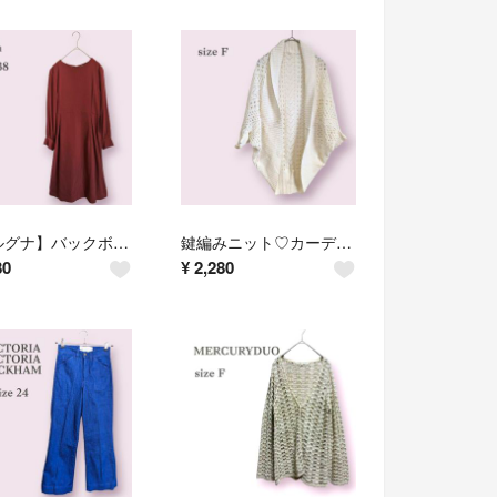
【エルグナ】バックボタンワンピース サイドタック フレア きちんと かわいい M
鍵編みニット♡カーディガン ドルマリン 羽織 フェミニン ゆるかわ ホワイト F
80
¥
2,280