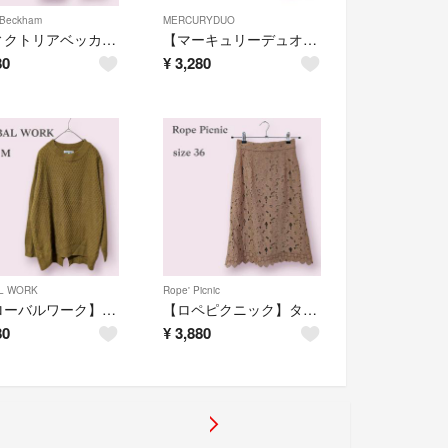
a Beckham
MERCURYDUO
【ヴィクトリアベッカム】デニム パンツ ズボン ワイドパンツ ブルー 白タグ
【マーキュリーデュオ】異素材 透かし網 カーディガン 大人かわいい オフィス
80
¥
3,280
L WORK
Rope' Picnic
【グローバルワーク】ニット セーター クルーネック マスタード 通学 オフィス
【ロペピクニック】タイトスカート レース 大人かわいい ラテカラー フェミニン
80
¥
3,880