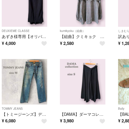
DEUXIEME CLASSE
kumikyoku（組曲）
しまむ
あずき様専用【オリバーサット】ロングスカート ドゥーズィエムクラス ブラック
【組曲】クミキョク フリルブラウス 長袖 チェック オフィス かわいい 小顔 M
¥
4,000
¥
2,580
¥
1,2
TOMMY JEANS
Bally
【トミージーンズ】デニム Gパン ブルー ウォッシュ ヴィンテージ メンズ M
【DAMA】ダーマコレクション ベルト付き サルエルパンツ ブラック 体型隠し
¥
6,080
¥
3,980
¥
2,8