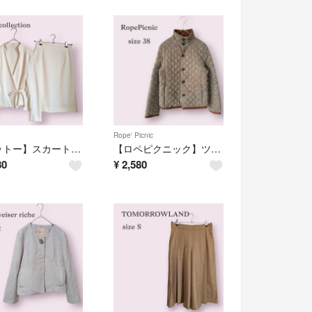
Rope' Picnic
【オットー】スカート セットアップ 大人かわいい ママ 参観 卒園 入学 入園
【ロペピクニック】ツイードキルティングジャケット 38 ブラウン 上品カジュアル
80
¥
2,580