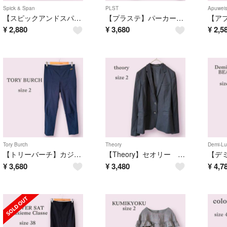
Spick & Span
PLST
Apuweis
【スピックアンドスパン】パフスリーブ ブラウス レース ストライプ 透け見せ 黒
【プラステ】パーカー フード プルオーバー スウェット あったか かわいい ロゴ
¥
2,880
¥
3,680
¥
2,5
Tory Burch
Theory
Demi-L
【トリーバーチ】カジュアルパンツ シンプル 無地 オフィス ネイビー きれいめ
【Theory】セオリー テーラードジャケット ブラック スーツ オフィス M
¥
3,680
¥
3,480
¥
4,7