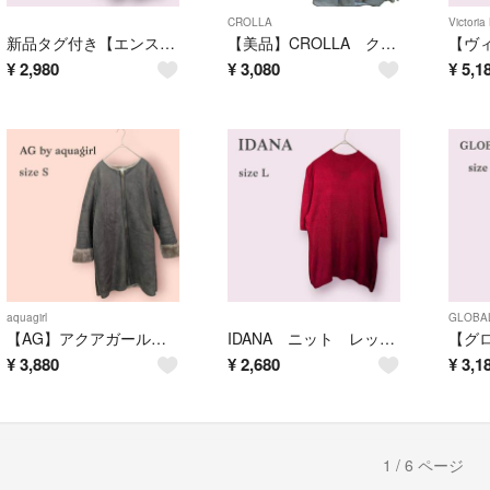
CROLLA
Victori
新品タグ付き【エンスモール】ベルト付き ハイウエスト パンツ オフィス ブラック
【美品】CROLLA クローラ ドレス ワンピース 結婚式 グリーン Mサイズ
¥
2,980
¥
3,080
¥
5,1
aquagirl
GLOBA
【AG】アクアガール 内ボア コート あったか 防寒 ノーカラー おしゃれ S
IDANA ニット レッド 半袖 かわいい オフィスカジュアル きれいめ L
¥
3,880
¥
2,680
¥
3,1
1 / 6 ページ