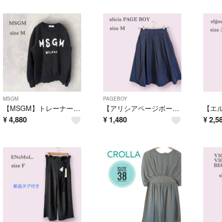
MSGM
PAGEBOY
【MSGM】トレーナー スウェット ブラック 長袖 ロゴ 定番 袖リブ 人気 黒
【アリシアページボーイ】タック入りフレアスカート ウエストゴム オフィス M
¥
4,880
¥
1,480
¥
2,5