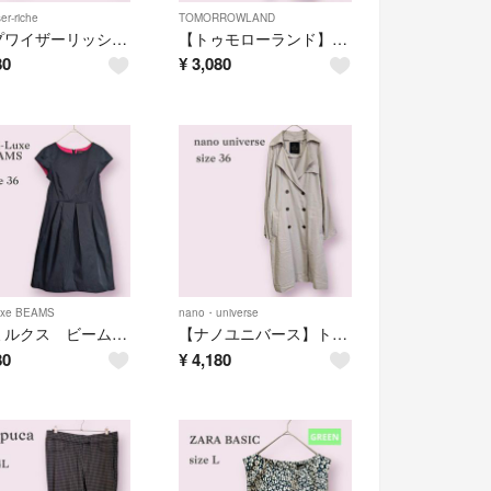
er-riche
TOMORROWLAND
【アプワイザーリッシェ】ノーカラーコート ウール アンゴラ ブローチ かわいい
【トゥモローランド】プリーツワイドパンツ ベーシック シンプル オフィス ママ
80
¥
3,080
uxe BEAMS
nano・universe
【デミルクス ビームス】ウエスト切り替え ワンピース フレア ブラック シンプル
【ナノユニバース】トレンチコート ベージュ オフィス 襟取り外し可 きれいめ S
80
¥
4,180