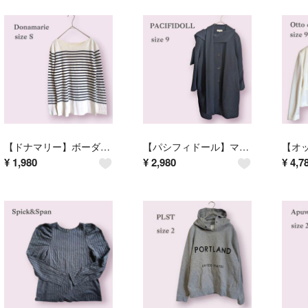
【ドナマリー】ボーダーニット ボートネック セーター 定番 着回し オフィス S
【パシフィドール】マフラー付き コート ウール90 あったか ブラック シンプル
¥
1,980
¥
2,980
¥
4,7