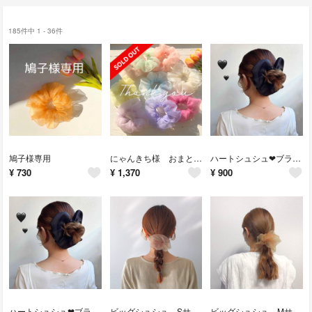
185件中 1 - 36件
鳩子様専用
にゃんきち様 おまとめ専用ページ
ハートシュシュ❤︎ブラック
¥
730
¥
1,370
¥
900
ハートシュシュ❤︎ブラック
ビッグシュシュ Sサイズ green×red
ビッグシュシュ Mサイズ Green×red