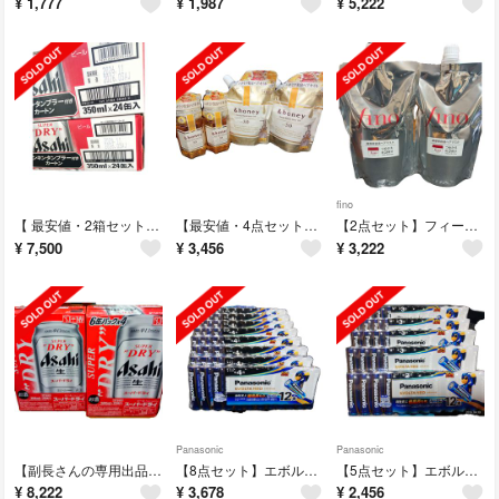
¥
1,777
¥
1,987
¥
5,222
fino
【 最安値・2箱セット 】アサヒビール スーパードライ缶３５０タイガース６×４
【最安値・4点セット】アンドハニー ディープモイストヘアオイル3.0 100ml
【2点セット】フィーノ プレミアムタッチ 浸透美容液ヘアマスクつめかえ用700g
¥
7,500
¥
3,456
¥
3,222
Panasonic
Panasonic
【副長さんの専用出品】アサヒビール ＳＤスチール缶５００✖３５０ ６缶パック×４
【8点セット】エボルタ乾電池エボルタネオ単4形LR03NJ／12SW(12本入)
【5点セット】エボルタ乾電池エボルタネオ単3形 LR6NJ／12SW(12本入)
¥
8,222
¥
3,678
¥
2,456