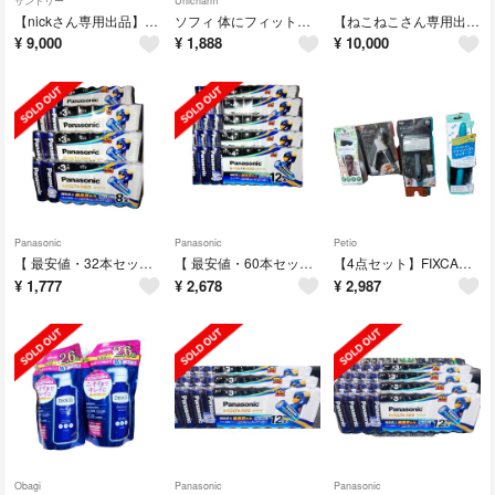
サントリー
Unicharm
【nickさん専用出品】サントリー ザ・プレミアム・モルツ５００ ✖ ３５０mL
ソフィ 体にフィット吸水ショーツ M(1枚)
【ねこねこさん専用出品】ゴキブリムエンダー 80プッシュ 36ml
¥
9,000
¥
1,888
¥
10,000
Panasonic
Panasonic
Petio
【 最安値・32本セット 】エボルタ 乾電池エボルタネオ 単3形 (8本入)
【 最安値・60本セット 】エボルタ 乾電池エボルタネオ 単4形 (12本入)
【4点セット】FIXCARE ツメが飛び散らないカバー付 ネイルスライドカッター
¥
1,777
¥
2,678
¥
2,987
Obagi
Panasonic
Panasonic