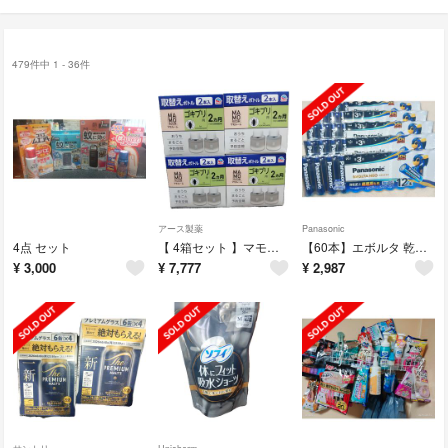
479件中 1 - 36件
アース製薬
Panasonic
4点 セット
【 4箱セット 】マモルーム ゴキブリ用 取替えボトル 2ヵ月用 2本入
【60本】エボルタ 乾電池エボルタネオ 単3形 LR6NJ／12SW(12本入)
¥
3,000
¥
7,777
¥
2,987