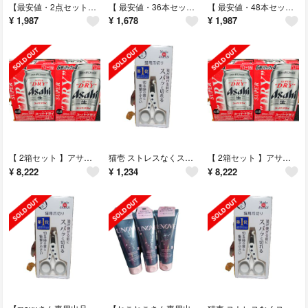
【最安値・2点セット】デオコ 薬用ボディクレンズ つめかえ 特大(650ml)
【 最安値・36本セット 】エボルタ 乾電池エボルタネオ 単3形 (12本入)
【 最安値・48本セット 】エボルタ 乾電池エボルタネオ 単3形 (12本入)
¥
1,987
¥
1,678
¥
1,987
【 2箱セット 】アサヒビール ＳＤスチール缶５００✖３５０ ６缶パック×４
猫壱 ストレスなくスパッと切れる猫用爪切り 日本製(1個)
【 2箱セット 】アサヒビール ＳＤスチール缶５００✖３５０ ６缶パック×４
¥
8,222
¥
1,234
¥
8,222