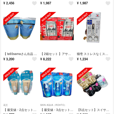
¥
2,456
¥
1,987
¥
1,987
【 ta93samaさん出品 】ヒリツ バランスリペアシャンプー スムース
【 2箱セット 】アサヒビール ＳＤスチール缶５００ ✖ ３５０ ６缶パック×４
猫壱 ストレスなくスパッと切れる猫用爪切り 日本製(1個)
¥
3,200
¥
8,222
¥
1,234
花王
SKIN AQUA（ROHTO）
【 最安値・2点セット 】ビオレUV アクアリッチ ウォータリーホールドクリーム
【 最安値・3点セット 】スキンアクア ヒアルロンセラムUV 70g
【5点セット】スイサイ ビューティクリア ブラックパウダーウォッシュ（32個入）