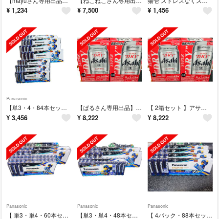
【mayuさん専用出品】猫壱ストレスなくスパッと切れる猫用爪切り 日本製(1個)
【ねこねこさん専用出品】アノブディープダメージトリートメントEX 桜エディション
猫壱 ストレスなくスパッと切れる猫用爪切り 日本製(1個)
¥
1,234
¥
7,500
¥
1,456
Panasonic
【単3・4・84本セット】エボルタ 乾電池エボルタネオ 単3・単4形(12本入)
【ぱるさん専用出品】アサヒビール ＳＤスチール缶５００✖３５０ ６缶パック×４
【 2箱セット 】アサヒビール ＳＤスチール缶５００✖３５０ ６缶パック×４
¥
3,456
¥
8,222
¥
8,222
Panasonic
Panasonic
Panasonic
【 単3・単4・60本セット】 乾電池エボルタネオ 単4形(12本入)
【単3・単4・48本セット】エボルタ 乾電池エボルタネオ 単3形 (12本入)
【 4パック・88本セット 】エボルタ 乾電池エボルタネオ 単3形（12本入）