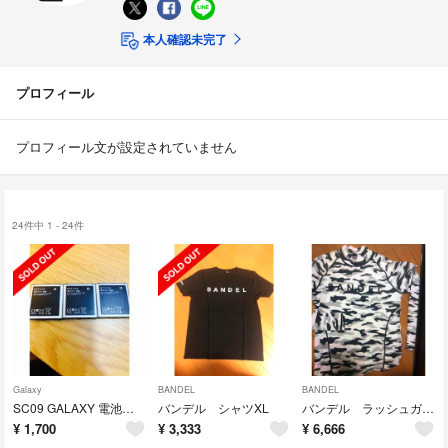
本人確認未完了
プロフィール
プロフィール文が設定されていません
24件中 1 - 24件
Galaxy
BANDEL
BANDEL
SC09 GALAXY 電池パック3個セット
バンデル シャツXL
バンデル ラッシュガードロングシャツ
¥
1,700
¥
3,333
¥
6,666