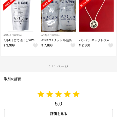
ANA(全日本空輸)
ANA(全日本空輸)
7月4日まで値下げA2care1リットル1個A2ケア
A2care1リットル詰め替え2個A2ケア
バンデルネックレス45センチ
¥
3,999
¥
7,888
¥
2,300
1 / 1 ページ
取引の評価
5.0
評価を見る