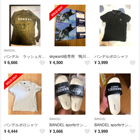
BANDEL
バンデル ラッシュガードロングシャツ
skyward様専用 鴨川シーワールドの優待券２枚とオマケ
バンデルポロシャツ
¥
6,666
¥
4,500
¥
3,999
BANDEL
BANDEL
バンデルポロシャツ
BANDEL sportsサンダルM 廃番品入手困難
BANDEL sportsサンダルM 廃番品入手困難
¥
4,444
¥
3,666
¥
3,999