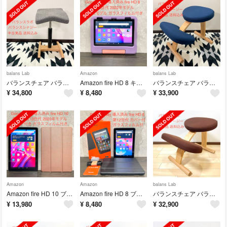
balans Lab
Amazon
balans Lab
バランスチェア バランスシナジー スクエア シックグレー 美品
Amazon fire HD 8 キッズモデル パープル 第12世代 中古美品
バランスチェア バランスイージー ネイビー 中古美品
¥
34,800
¥
8,480
¥
33,900
Amazon
Amazon
balans Lab
Amazon fire HD 10 ブラック 最新版 中古美品 RG カバー付
Amazon fire HD 8 ブラック 第12世代 黒 カバー付 中古品
バランスチェア バランスイージー ダークブラウン 中古美品
¥
13,980
¥
8,480
¥
32,900