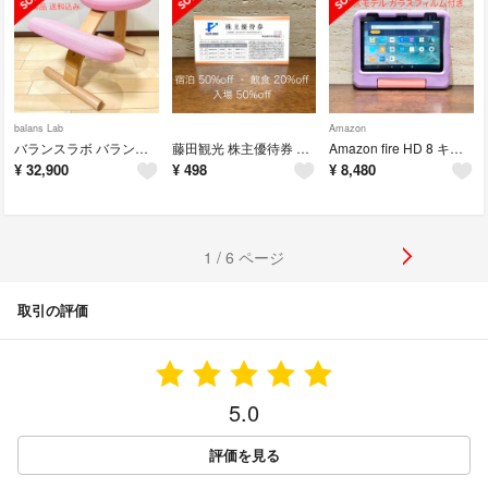
balans Lab
Amazon
バランスラボ バランスチェア バランスイージー 桜 ピンク 中古美品
藤田観光 株主優待券 箱根小涌園ユネッサン入場50%割引 ワシントンホテル
Amazon fire HD 8 キッズモデル パープル 第12世代 中古品
¥
32,900
¥
498
¥
8,480
1 / 6 ページ
取引の評価
5.0
評価を見る