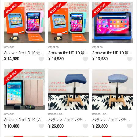
Amazon
Amazon
Amazon
Amazon fire HD 10 最新版 キッズモデル ピンク 中古美品
Amazon fire HD 10 最新版 キッズモデル グリーン 中古美品
Amazon fire HD 10 第13世代 最新版 キッズプロ 中古品
¥
14,980
¥
14,980
¥
13,980
Amazon
balans Lab
balans Lab
Amazon fire HD 10 ブラック 第11世代 RGカバー付 中古美品
バランスチェア バランスシナジー スクエア ネイビー 美品
バランスチェア バランスシナジー 織柄ブルー 中古美品
¥
10,480
¥
26,800
¥
29,800