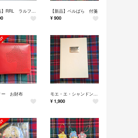
【新品】RRL ラルフローレン ショートパンツ
【新品】ベルばら 付箋
00
¥
900
リー お財布
モエ・エ・シャンドン ノート
¥
1,900