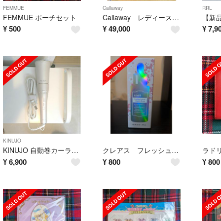
FEMMUE
Callaway
RRL
FEMMUE ポーチセット
Callaway レディース クラブセット
¥
500
¥
49,000
¥
7,9
KINUJO
KINUJO 自動巻カーラー SCS024
クレアス フレッシュリージュースドVドロップ 35ml
ラド
¥
6,900
¥
800
¥
800