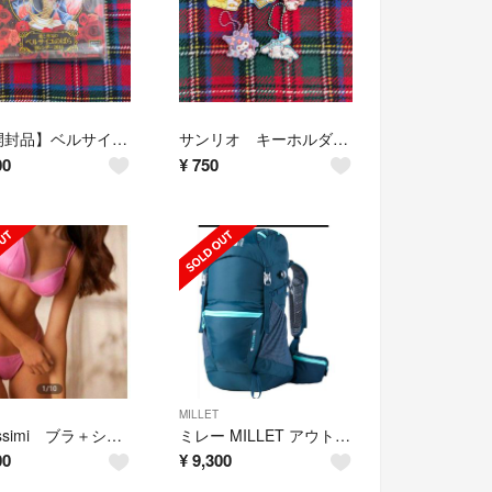
【未開封品】ベルサイユのばら 2014年カレンダー
サンリオ キーホルダー 5点セット
00
¥
750
MILLET
intimissimi ブラ＋ショーツ3点
ミレー MILLET アウトドア バックパック レディース ウェルキン 25 W
00
¥
9,300