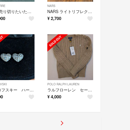
RRE
NARS
「4/4売り切りたいためタイムセール！」ウノアエレ ロザリオブレスレット k9
NARS ライトリフレクティングセッティングパウダー リフ粉
900
¥
2,700
VSKI
POLO RALPH LAUREN
スワロフスキー ハートピアス
ラルフローレン セーター
00
¥
4,000