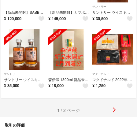
サントリー
【新品未開封】SABBATICAL サバティカル アルニカ サンドストーン
【新品未開封】カマボコテント 3M タンカラー T5-689-TN
サントリー ウイスキー 山崎NV 白州NV 700ml 計3本
¥
120,000
¥
145,000
¥
30,500
サントリー
マクドナルド
サントリー ウイスキー 響 ブレンダーズチョイス 700ml 2本
森伊蔵 1800ml 新品未開封
マクドナルド 2022年 福袋
¥
35,000
¥
18,000
¥
1,250
1 / 2 ページ
取引の評価