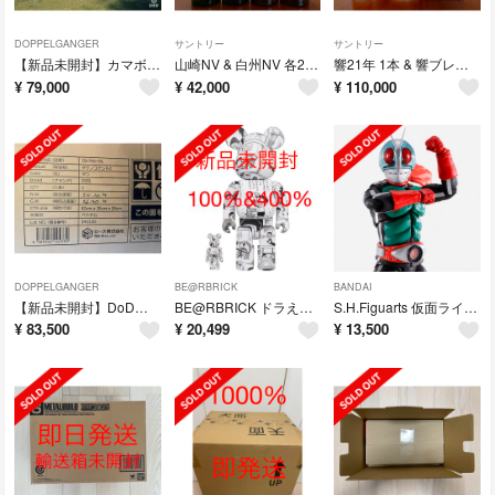
DOPPELGANGER
サントリー
サントリー
【新品未開封】カマボコテント 3M タンカラー T5-689-TN
山崎NV & 白州NV 各2本 計4本
響21年 1本 & 響ブレンダーズチョイス 2本 計3本
¥
79,000
¥
42,000
¥
110,000
DOPPELGANGER
BE@RBRICK
BANDAI
【新品未開封】DoDタケノコテント2 T8-795-TN
BE@RBRICK ドラえもん コミック Ver. 100％ & 400％
S.H.Figuarts 仮面ライダー新2号 50th Anniversary
¥
83,500
¥
20,499
¥
13,500