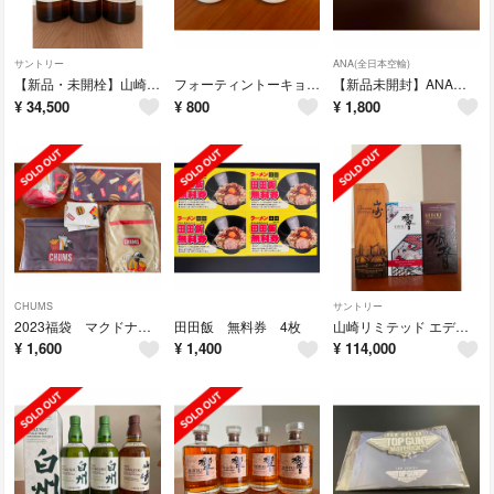
サントリー
ANA(全日本空輸)
【新品・未開栓】山崎 NV 箱なし 3本
フォーティントーキョー 非売品缶バッチ 2個セット
【新品未開封】ANAオリジナルフライトタグ
¥
34,500
¥
800
¥
1,800
CHUMS
サントリー
2023福袋 マクドナルド グッズのみ※無料券なし
田田飯 無料券 4枚
山崎リミテッド エディション2022響ブロッサムハーモニー2022 響 21年
¥
1,600
¥
1,400
¥
114,000