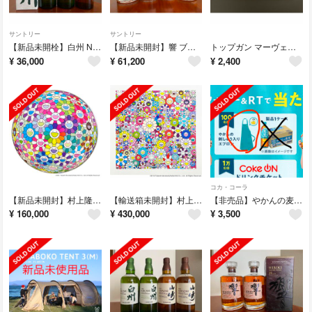
サントリー
サントリー
【新品未開栓】白州 NV 3本、山崎 NV 1本、計4本セット
【新品未開封】響 ブレンダーズチョイス 700ml 4本セット
トップガン マーヴェリック 当選非売品 エナメルピンバッジ
¥
36,000
¥
61,200
¥
2,400
コカ・コーラ
【新品未開封】村上隆 次元を超えて！ ポスター
【輸送箱未開封】村上隆エディションサイン入り版画「天国の門」ED 100
【非売品】やかんの麦茶 やかんの刺しゅう入りエプロン
¥
160,000
¥
430,000
¥
3,500