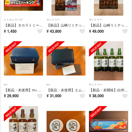
トミカシリーズ
サントリー
サントリー
【新品】タカラトミー トミカワールド トミカタウン タイムズパーキング
【新品】山崎リミテッドエディション2022&響ブロッサムハーモニー2022セット
【新品】山崎リミテッド エディション2023 2本
¥
1,450
¥
43,800
¥
49,000
m+
m+
サントリー
【新品・未使用】m+ エムピウ ミッレフォッリエⅡ P25 blue
【新品・未使用】エムピウ m+ ミッレフォッリエ2 P25 BU.oceano
【新品・未開栓】白州 NV 箱なし 4本
¥
29,900
¥
31,000
¥
38,000