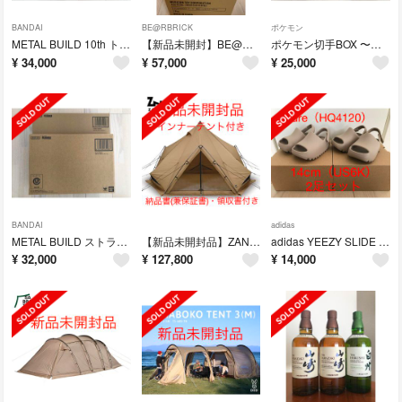
BANDAI
BE@RBRICK
ポケモン
METAL BUILD 10th トランザムライザー Full Particle
【新品未開封】BE@RBRICK ホーロー看板 ペコちゃん 1000％
ポケモン切手BOX 〜ポケモンカードゲーム見返り美人・月に雁セット〜
¥
34,000
¥
57,000
¥
25,000
BANDAI
adidas
METAL BUILD ストライクガンダム&エールストライカー 10th Ver
【新品未開封品】ZANEARTS ゼインアーツ ZEKU-M ゼクーM
adidas YEEZY SLIDE INFANT "Pure" 14cm 2足
¥
32,000
¥
127,800
¥
14,000