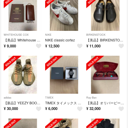
WHITEHOUSE COX
NIKE
BIRKENSTOCK
【美品】Whitehouse Cox
NIKE classic cortez
【美品】BIRKENSTOCK London
¥
9,000
¥
12,500
¥
11,000
adidas
TIMEX
Ray-Ban
【新品】YEEZY BOOST 350 V2 SAND TAUPE
TIMEX タイメックス MK1 アルミニウム
【美品】オリバーピープルズOP- 505 雅 Limited edition
¥
30,000
¥
6,000
¥
32,000