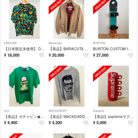
DENHAM
Barracuda
BURTON
【日本限定未使用】 DENHAM ALOHA SHIRT AS アロハシャツ
【美品】BARACUTA 【G9 ハリントンジャケット】 38 イングランド製
BURTON CUSTOM 151 ビンディング・リュックセット
¥
18,000
¥
20,000
¥
27,000
html
MACKDADDY
Supreme
【美品】ガチャピン✖️HTML コラボTシャツ
【美品】MACKDADDY マックダディーバディ ホリーニット セーターM
【美品】supremeマグカップ
¥
4,400
¥
4,200
¥
5,000