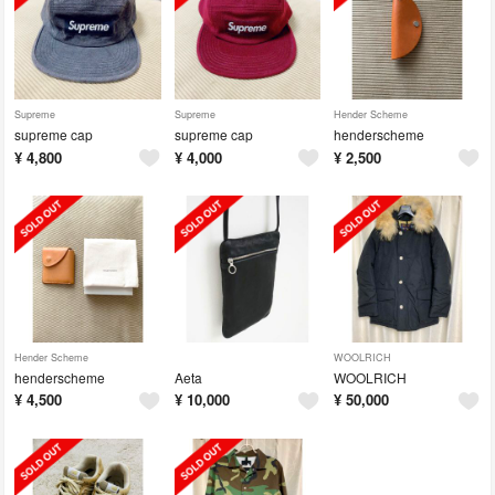
Supreme
Supreme
Hender Scheme
supreme cap
supreme cap
henderscheme
¥
4,800
¥
4,000
¥
2,500
Hender Scheme
WOOLRICH
henderscheme
Aeta
WOOLRICH
¥
4,500
¥
10,000
¥
50,000