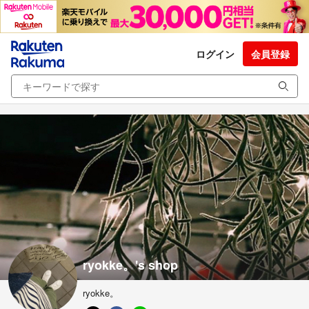
ログイン
会員登録
ryokke。's shop
ryokke。