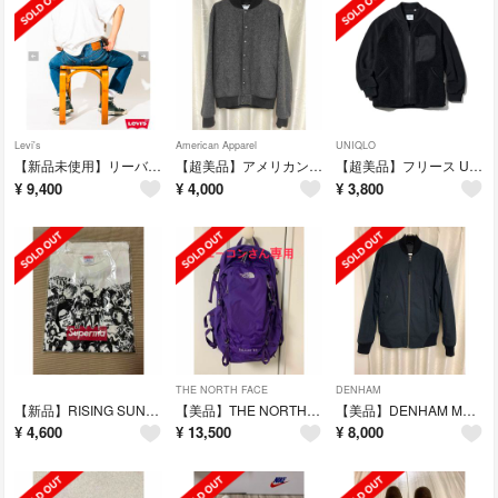
Levi's
American Apparel
UNIQLO
【新品未使用】リーバイス501 ORIGINAL
【超美品】アメリカンアパレル スタジャン
【超美品】フリース UNIQLO White Mountaineering
¥
9,400
¥
4,000
¥
3,800
THE NORTH FACE
DENHAM
【新品】RISING SUN ROCK FESTIVAL 2018 in EZO
【美品】THE NORTH FACE リュック
【美品】DENHAM MA-1
¥
4,600
¥
13,500
¥
8,000