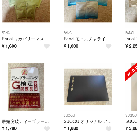
FANCL
FANCL
FANCL
Fancl リカバリーマスク＜医薬部外品＞
Fancl モイスチャライジング マスク
¥
1,600
¥
1,800
¥
2,2
SUQQU
SUQQU
最短突破ディープラーニングＧ検定（ジェネラリスト）問題集
SUQQU オリジナル アイシャドウブラシ&ポーチ
¥
1,780
¥
1,680
¥
3,9