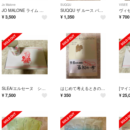
Jo Malone
SUQQU
VISEE
JO MALONE ライム バジル&マンダリン ハンドクリーム
SUQQU ザ ルース パウダー BD-01 ハーモニーホワイト
¥
3,500
¥
1,350
¥
700
SLEA/エルセーヌ ショッキングショット
はじめて考えるときのように
¥
7,500
¥
350
¥
25,