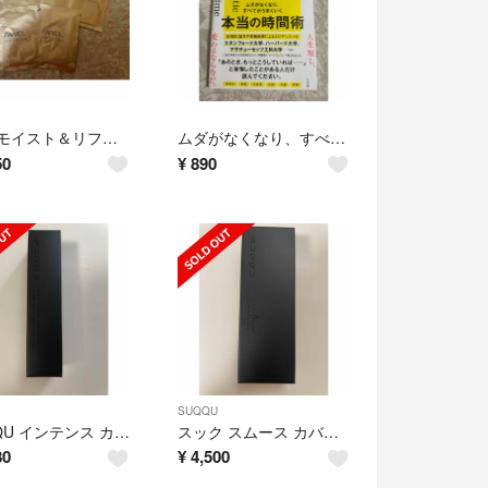
fancl モイスト＆リフトマスク（M＆L マスク）
ムダがなくなり、すべてがうまくいく 本当の時間術
50
¥
890
SUQQU
SUQQU インテンス カバー コンシーラー 11 6g
スック スムース カバー プライマー 30mL
80
¥
4,500