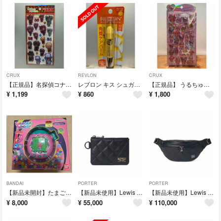
CRUX
REVLON
CRUX
【正規品】名探偵コナン うるちゅるＰＯＰ ＳＥＡＬ ミニキャラ英国風
レブロン キス シュガー スクラブ 113 スウィートユズ(2.6g)
【正規品】 うるちゅるポップシール サンリオキャラクターズ 日焼け 131789
¥
1,199
¥
860
¥
1,800
BANDAI
PORTER
PORTER
【新品未開封】たまごっちパラダイス ピンクランド
【新品未使用】Lewis Leathers x PORTER マルチポーチ
【新品未使用】Lewis Leathers x PORTER ウエストバック黒
¥
8,000
¥
55,000
¥
110,000