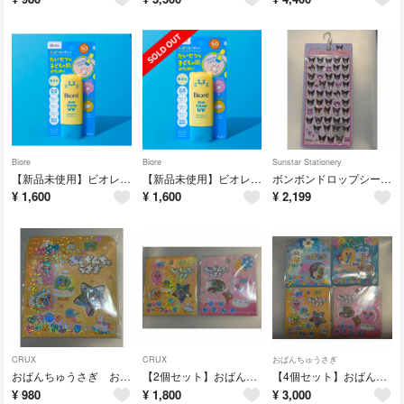
Biore
Biore
Sunstar Stationery
【新品未使用】ビオレ キッズスタンプＵＶ 日焼け止め
【新品未使用】ビオレ キッズスタンプＵＶ 日焼け止め
ボンボンドロップシールｍｉｎｉ クロミ
¥
1,600
¥
1,600
¥
2,199
CRUX
CRUX
おぱんちゅうさぎ
おぱんちゅうさぎ おはじきシールフレーク イエロー
【2個セット】おぱんちゅうさぎ おはじきシールフレーク
【4個セット】おぱんちゅうさぎ&んぽちゃむ おはじきシールフレーク
¥
980
¥
1,800
¥
3,000