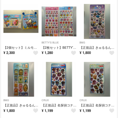
BETTY'S BLUE
BMG
【2個セット】ミルモでポン！ シール おはじき
【2枚セット】BETTY'S BLUE PETIT STICKERS
【正規品】きゅるるんシール 喫茶アラモード・雅
¥
2,300
¥
1,280
¥
1,800
BMG
CRUX
CRUX
【正規品】きゅるるんシール 喫茶アラモード・ステンドグラス ｖｏｌ．２
【正規品】名探偵コナン うるちゅるＰＯＰ ＳＥＡＬ マリン
【正規品】名探偵コナン うるちゅるＰＯＰ ＳＥＡＬ きゃらペコ夏フード
¥
1,800
¥
1,199
¥
1,199