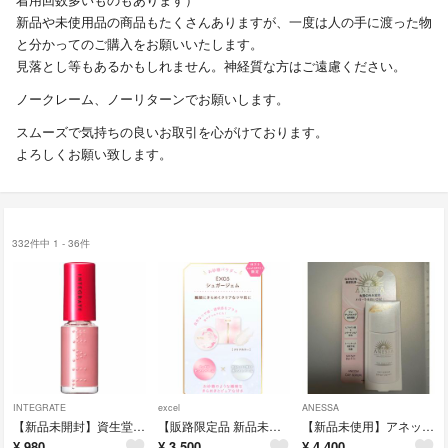
新品や未使用品の商品もたくさんありますが、一度は人の手に渡った物
と分かってのご購入をお願いいたします。
見落とし等もあるかもしれません。神経質な方はご遠慮ください。
ノークレーム、ノーリターンでお願いします。
スムーズで気持ちの良いお取引を心がけております。
よろしくお願い致します。
332件中 1 - 36件
INTEGRATE
excel
ANESSA
【新品未開封】資生堂 インテグレート ネールズ N PK714(4ml)
【販路限定品 新品未使用】excel エクストラリッチ セラムインパウダー 05
【新品未使用】アネッサ デイセラム 日中用乳液・化粧下地 30ml
¥
980
¥
3,500
¥
4,400