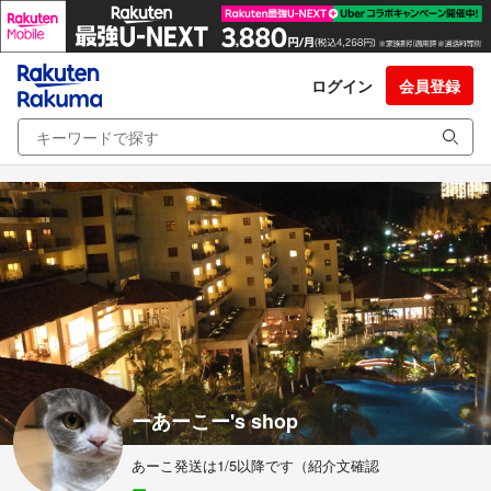
ログイン
会員登録
ーあーこー's shop
あーこ発送は1/5以降です（紹介文確認