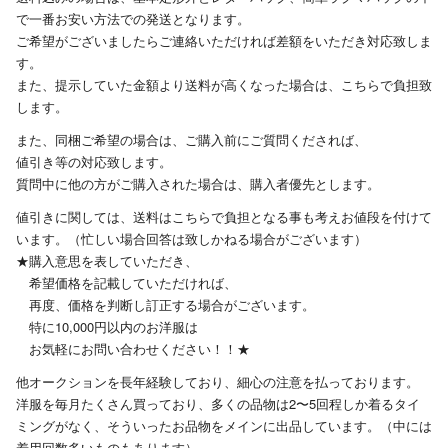
で一番お安い方法での発送となります。
ご希望がございましたらご連絡いただければ差額をいただき対応致しま
す。
また、提示していた金額より送料が高くなった場合は、こちらで負担致
します。
また、同梱ご希望の場合は、ご購入前にご質問くだされば、
値引き等の対応致します。
質問中に他の方がご購入された場合は、購入者優先とします。
値引きに関しては、送料はこちらで負担となる事も考えお値段を付けて
います。（忙しい場合回答は致しかねる場合がございます）
★購入意思を表していただき、
希望価格を記載していただければ、
再度、価格を判断し訂正する場合がございます。
特に10,000円以内のお洋服は
お気軽にお問い合わせください！！★
他オークションを長年経験しており、細心の注意を払っております。
洋服を毎月たくさん買っており、多くの品物は2〜5回程しか着るタイ
ミングがなく、そういったお品物をメインに出品しています。（中には
着用回数多いものもあります）