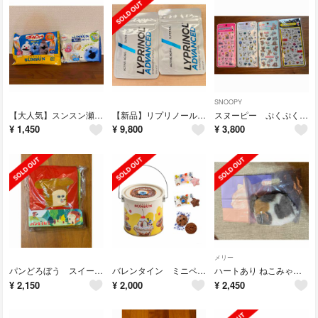
SNOOPY
【大人気】スンスン瀬戸しおアソート＆スンスンばかうけアソート
【新品】リプリノールアドバンス 2袋
スヌーピー ぷくぷくシール 4枚セット
¥
1,450
¥
9,800
¥
3,800
メリー
パンどろぼう スイートニットバッグ （バッグのみお菓子なし）
バレンタイン ミニペンキ缶（パペットスンスン）
ハートあり ねこみゃみれ にゃんポーチ(パステル三毛) 5個入メリーチョコレート
¥
2,150
¥
2,000
¥
2,450