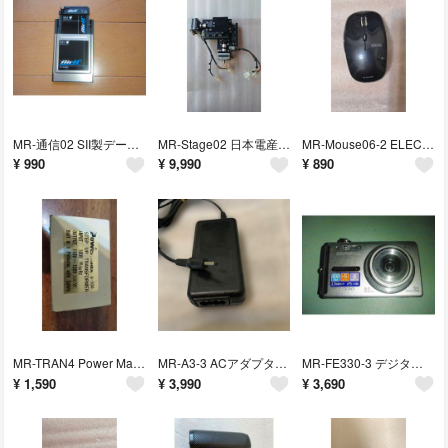
MR-通信02 SII製データ通信カードAir-H AH-S405C
MR-Stage02 日本電産製電動X-Yステージ(リニアステージ)
MR-Mouse06-2 ELECOMワイヤレスマウス M-BL21DB
¥
990
¥
9,990
¥
890
MR-TRAN4 Power Max製昇圧変圧器 100V→110〜120V
MR-A3-3 ACアダプター （出力3V） A329
MR-FE330-3 デジタルカメラ FE-330
¥
1,590
¥
3,990
¥
3,690