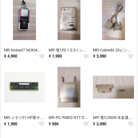
MR-Nokia07 NOKIA製携帯電話 5000 Type RM-362
MR-電120-1 2.5インチポータブルハードディスク USB3.0 20GB
MR-Cable60 25ピンのD-Subコネクタ（オス）ケーブル
¥
4,990
¥
1,990
¥
3,990
MR-メモリ01 HP製サーバー用メモリ32MB A2575-60001
MR-PC-RW03 NTT DoCoMo製PCカードアダプタ P6002
MR-電CON09 本多通信製96芯PCRコネクタカバー フード (未使用)
¥
1,990
¥
990
¥
3,990