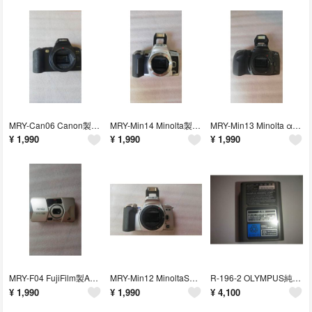
MRY-Can06 Canon製一眼レフ フィルムカメラ 本体EOS Kiss PANOROMA
MRY-Min14 Minolta製Sweet α 一眼レフ フィルムカメラ 本体
MRY-Min13 Minolta α 303si 一眼レフ フィルムカメラ 本体
¥
1,990
¥
1,990
¥
1,990
MRY-F04 FujiFilm製APSカメラ nexia 270ixZ MRC
MRY-Min12 MinoltaSweet S α 一眼レフ フィルムカメラ
R-196-2 OLYMPUS純正充電バッテリー BLN-1(未使用に近い)
¥
1,990
¥
1,990
¥
4,100