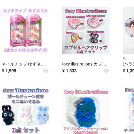
嵐
ネイルチップ ゆずネイル Press-on Nails 付け爪 ピンク パープル
foxy illustrations カプセルヘアクリップ カプセルトイ 4点
¥
1,999
¥
1,333
¥
1,3