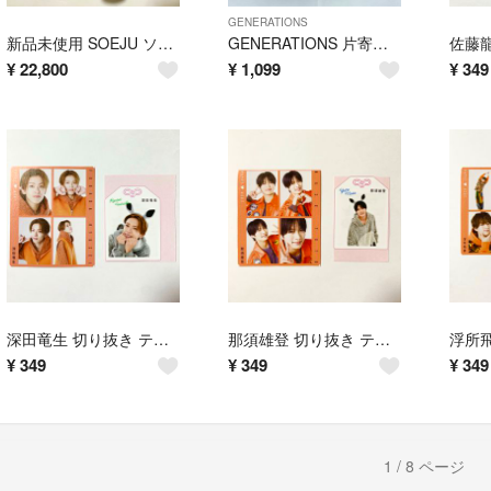
GENERATIONS
新品未使用 SOEJU ソージュ ウールリバーロングジレ ベージュ フリーサイズ
GENERATIONS 片寄涼太 初期 直筆サイン色紙 CD購入特典 非売品
¥
22,800
¥
1,099
¥
349
深田竜生 切り抜き テレビ誌 まとめ売り ACEes 【他アプリ出品中】
那須雄登 切り抜き テレビ誌 まとめ売り ACEes 【他アプリ出品中】
¥
349
¥
349
¥
349
1 / 8 ページ