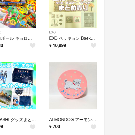
菓
EXO
チョコボール キョロちゃん 夢ファンタジーミュージカル 2006すごろく 当選品
EXO ベッキョン Baekhyun まとめ売り うちわ ポスター CD など
80
¥
10,999
嵐 ARASHI グッズまとめ売り ペンライト ポスター 会報 バッグ 雑誌など
ALMONDOG アーモンドッグ 空缶 ピンク 小物入れ 犬柄 利光春華
99
¥
700