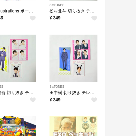
SixTONES
foxy illustrations ボールチェーン付きミニぬいぐるみ 9点
松村北斗 切り抜き テレビ誌 まとめ売り SixTONES
66
¥
349
ES
SixTONES
髙地優吾 切り抜き テレビ誌 まとめ売り SixTONES
田中樹 切り抜き テレビ誌 まとめ売り SixTONES
¥
349