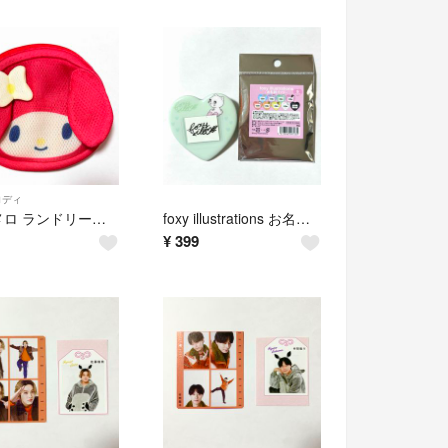
ロディ
マイメロ ランドリーネット ポーチ マイメロディ サンリオ Sanrio
foxy illustrations お名前バッジ グリーン POPUP限定商品
¥
399