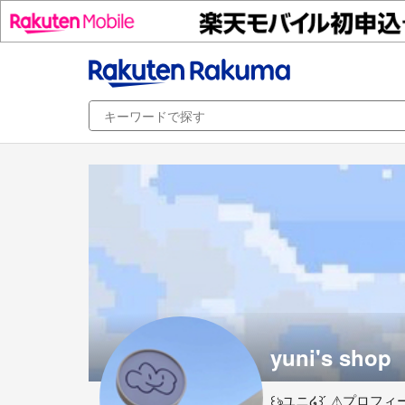
yuni's shop
꒰ঌユニ໒꒱ ́ ⚠︎︎プロ