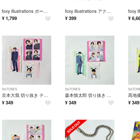
foxy illustrations ボールチェーン付きミニぬいぐるみ 3点
foxy illustrations アクリルボールチェーンvol.1 Bear
¥
1,799
¥
399
¥
6,6
SixTONES
SixTONES
SixTON
京本大我 切り抜き テレビ誌 まとめ売り SixTONES
森本慎太郎 切り抜き テレビ誌 まとめ売り SixTONES
¥
349
¥
349
¥
349