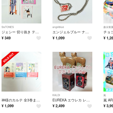
SixTONES
angelblue
森永製
ジェシー 切り抜き テレビ誌 まとめ売り SixTONES
エンジェルブルー ナカムラくん ネックレス 平成レトロ
¥
349
¥
1,099
¥
1,2
KALDI
嵐
神様のカルテ 全3巻まとめ売り 夏川草介 文庫 小説 【他サイト出品中】
EUREKA エウレカ レトロ空き缶 まとめ売り 4点 昭和レトロ 猫 カメラ
¥
1,099
¥
2,499
¥
3,9