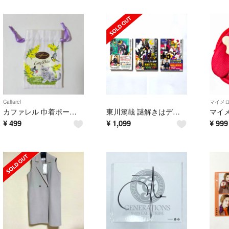
Caffarel
マイメ
カファレル 巾着ポーチ 猫柄 ミモザ 小物入れ
東川篤哉 謎解きはディナーのあとで 1〜3巻 全巻セット 帯付き
¥
499
¥
1,099
¥
999