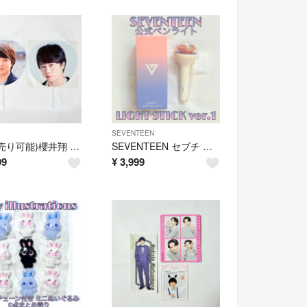
SEVENTEEN
(バラ売り可能)櫻井翔 うちわ 2点 アラフェス2020 untitled 嵐
SEVENTEEN セブチ 公式ペンライト Ver.1 ジャンク品 箱付き
99
¥
3,999