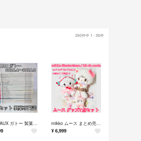
260件中 1 - 36件
GATEAUX ガトー 製菓本 製菓専門誌 2016〜2018 25冊まとめ売り
mikko ムース まとめ売り 7点セット Lil ala mode
99
¥
6,999