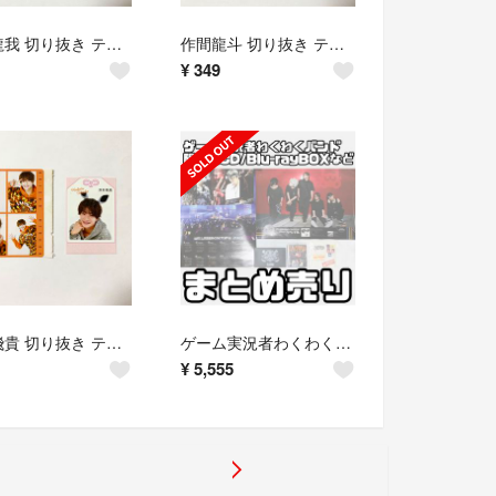
佐藤龍我 切り抜き テレビ誌 まとめ売り ACEes 【他アプリ出品中】
作間龍斗 切り抜き テレビ誌 まとめ売り ACEes 【他アプリ出品中】
¥
349
浮所飛貴 切り抜き テレビ誌 まとめ売り ACEes 【他アプリ出品中】
ゲーム実況者わくわくバンド 限定盤CD/Blu-rayBOXなど まとめ売り
¥
5,555