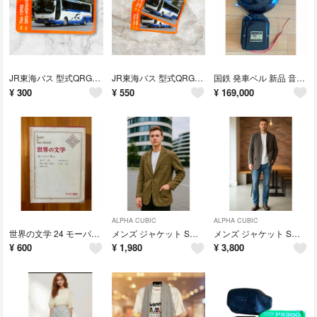
JR東海バス 型式QRG-MS96VP 車番 744-13955 バスカード
JR東海バス 型式QRG-MS96VP 車番 744-13955 2枚
国鉄 発車ベル 新品 音出し確認済 鉄道部品JapaneseRailway
¥
300
¥
550
¥
169,000
ALPHA CUBIC
ALPHA CUBIC
世界の文学 24 モーパッサン 中央公論社
メンズ ジャケット Sサイズ ALPHA CUBIC こげ茶 S
メンズ ジャケット Sサイズ アルファキュービック ALPHA CUBIC
¥
600
¥
1,980
¥
3,800