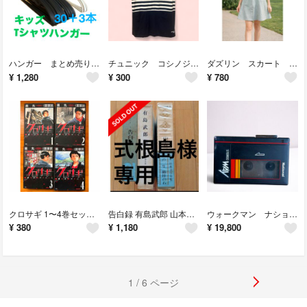
ハンガー まとめ売り キッズ レディース子供用 襟が伸びない 30本+3本おまけ
チュニック コシノジュンコ 半袖ワンピース チュニック エプロン L
ダズリン スカート キュロット 水色
¥
1,280
¥
300
¥
780
クロサギ 1〜4巻セット 漫画 コミック
告白録 有島武郎 山本有三 式根島様専用ルソー 日本文学全集 河出書房
ウォークマン ナショナル ステレオウェイ National
¥
380
¥
1,180
¥
19,800
1 / 6 ページ