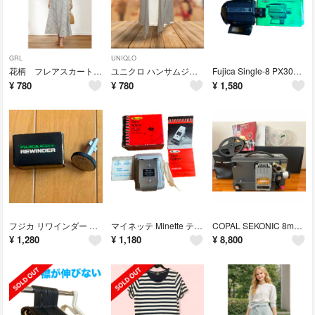
GRL
UNIQLO
花柄 フレアスカート GRL Mサイズ ホワイト 小花柄 ウエストゴム
ユニクロ ハンサムジレ バックリボン UNIQLO ジレ
Fujica Single-8 PX300 フィルムカメラ
¥
780
¥
780
¥
1,580
フジカ リワインダー 8ミリ 8mmフィルム 映写機
マイネッテ Minette テープスプライサー TAPE SPLICER 送料込
COPAL SEKONIC 8mm 映写機 290 DUAL S 8ミリビデオ
¥
1,280
¥
1,180
¥
8,800