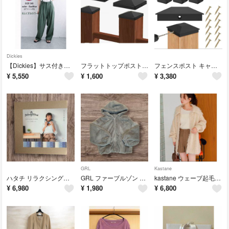
Dickies
【Dickies】サス付きワイドパンツ ディッキーズ M サックスブルー
フラットトップポストキャップ 保護キャップ ポストキャップ木製フェンス 4個
フェンスポスト キャップ ポストカバー ガードレール用 フェンス柱カバー 10個
¥
5,550
¥
1,600
¥
3,380
GRL
Kastane
ハタチ リラクシングワーク ネックピロー 遠州綿紬 ユニセックス 専用箱付き
GRL ファーブルゾン グレーフェイク フーディジャケット ブルゾン fo930
kastane ウェーブ起毛ロングニット
¥
6,980
¥
1,980
¥
6,800