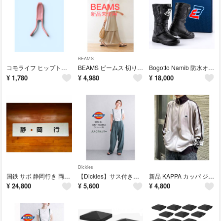
BEAMS
コモライフ ヒップトレーナー ダイエット エクササイズ 骨盤 トレーニング 美尻
BEAMS ビームス 切り替えプリーツロングスカート ベージュ ウエストゴム
Bogotto Namib 防水オートバイブーツ 専用箱付 ボゴットナミブ 42
¥
1,780
¥
4,980
¥
18,000
Dickies
国鉄 サボ 静岡行き 両面表記 Express Train Sign JNR
【Dickies】サス付きワイドパンツ サスペンダー L SaxBlue
新品 KAPPA カッパ ジャージ トラックジャケット ユニセックス L ライン
¥
24,800
¥
5,600
¥
4,800