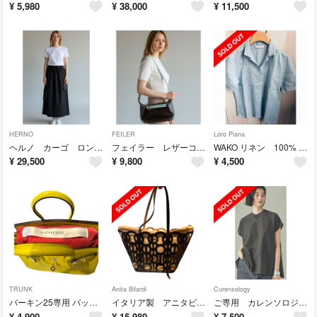
¥
5,980
¥
38,000
¥
11,500
HERNO
FEILER
Loro Piana
ヘルノ カーゴ ロングスカート シルクポリエステル
フェイラー レザーコンビ ショルダー バッグ ブラウンブルー
WAKO リネン 100% 刺繍 シャツ
¥
29,500
¥
9,800
¥
4,500
TRUNK
Anita Bilardi
Curensology
バーキン25専用 バッグキーパー
イタリア製 アニタビラルディ カットワーク トートバッグ レザー リネン
ご専用 カレンソロジー 涼やか コットンポリエステル ニット トップス グレー
¥
4,900
¥
15,980
¥
7,500