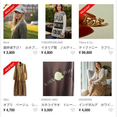
René
TOMORROWLAND
Tiffany & Co.
最終値下げ！ ルネブローチ付き ホワイト ツイード キャスケット 58cm
イタリア製 ノルディック柄 ウールニット
ティファニー ラブリング イエローゴールド 11号
¥
3,800
¥
4,800
¥
99,800
OBLI
KANEKO ISAO
INGEBORG
オブリ ベージュ シャツワンピース
カネコイサオ トレーナー生地 チュニックベスト
インゲボルグ ホワイト ケーブル編みニットジャケット
¥
4,700
¥
5,000
¥
4,000