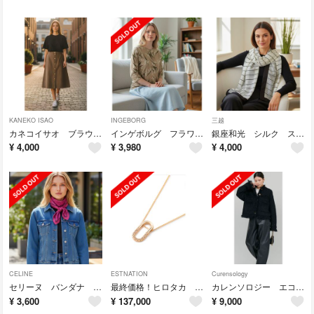
KANEKO ISAO
INGEBORG
三越
カネコイサオ ブラウン デニム スカート
インゲボルグ フラワー柄 長袖 Tシャツ ベージュ
銀座和光 シルク ストライプ柄 ストール イタリア製 ブラウンベージュ
¥
4,000
¥
3,980
¥
4,000
CELINE
ESTNATION
Curensology
セリーヌ バンダナ スカーフ
最終価格！ヒロタカ ベルーガ ダイヤモンド 10金 イエローゴールド ネックレス
カレンソロジー エコレザー カーブパンツ38サイズ
¥
3,600
¥
137,000
¥
9,000