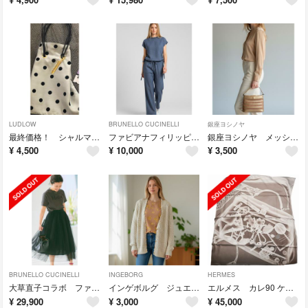
LUDLOW
BRUNELLO CUCINELLI
銀座ヨシノヤ
最終価格！ シャルマントサック 水玉模様 巾着バッグ
ファビアナフィリッピ デニム調 リネン パンツ ドロスト
銀座ヨシノヤ メッシュ 牛革 ハンドバッグ
¥
4,500
¥
10,000
¥
3,500
BRUNELLO CUCINELLI
INGEBORG
HERMES
大草直子コラボ ファビアナフィリッピ チュールスカート ブラック
インゲボルグ ジュエリー柄 7分袖 Tシャツ
エルメス カレ90 ケリーバッグデザイン エトゥープカラー
¥
29,900
¥
3,000
¥
45,000