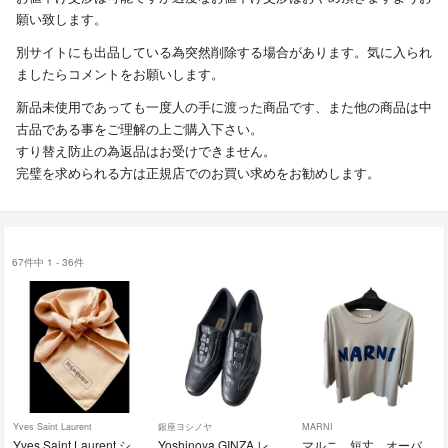
願い致します。
別サイトにも出品している為突然削除する場合があります。気に入られ
ましたらコメントをお願いします。
新品未使用であっても一度人の手に渡った商品です、また他の商品は中
古品である事をご理解の上ご購入下さい。
すり替え防止の為返品はお受けできません。
完璧を求められる方は正規店でのお買い求めをお勧めします。
67件中 1 - 36件
Yves Saint Laurent
銀座ヨシノヤ
MARNI
Yves Saint Laurent シルク スカーフ ベージュオレンジ
Yoshinoya GINZA レディース スニーカー グレー 22.0cm
マルニ 短丈 オーバーサイズ Tシャツ グレー