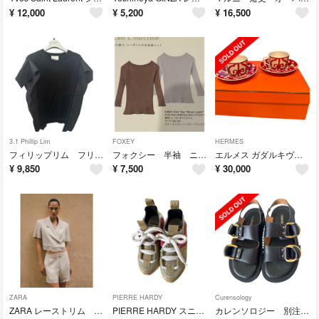
¥
12,000
¥
5,200
¥
16,500
3.1 Phillip Lim
FOXEY
HERMES
フィリップリム フリル Tシャツ ブラック Sサイズ
フォクシー 半袖 ニット ブラック オフショル
エルメス ガダルキヴィール レッド ティーカップ&ソーサー ペア 011016p2
¥
9,850
¥
7,500
¥
30,000
ZARA
PIERRE HARDY
Curensology
ZARA レーストリム 半袖 ジャケット ベージュ
PIERRE HARDY スニーカー レディース 37
カレンソロジー 別注 CAMINANDO レザー サンダル ブラック