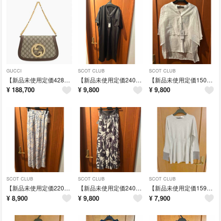
GUCCI
SCOT CLUB
SCOT CLUB
【新品未使用定価428000円】GUCCI GGスプリーム ショルダーバッグ
【新品未使用定価24000円】ヤマダヤ ブラック 半袖ボタン付きワンピース
【新品未使用定価15000円】ヤマダヤ ホワイト 半袖シャツ サイズ38
¥
188,700
¥
9,800
¥
9,800
SCOT CLUB
SCOT CLUB
SCOT CLUB
【新品未使用定価22000円】ヤマダヤ ワイドパンツ 青系・ベージュ系柄
【新品未使用定価24000円】ヤマダヤ フレアスカート グレーとホワイト花柄
【新品未使用定価15950円】RADIATE グレー 長袖シャツ
¥
8,900
¥
9,800
¥
7,900