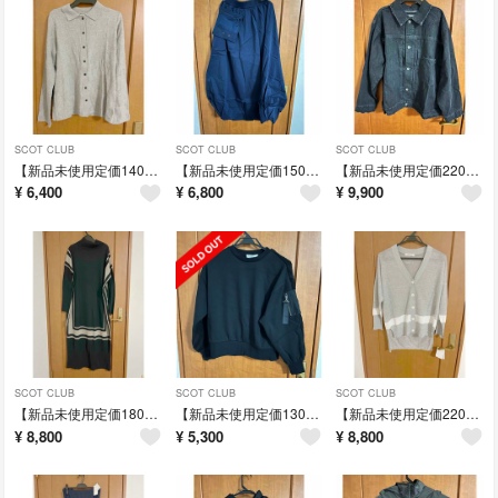
SCOT CLUB
SCOT CLUB
SCOT CLUB
【新品未使用定価14000円】RADIATE グレー ボタン付き長袖シャツ
【新品未使用定価15000円】ラッシュド スカート ウェストゴム
【新品未使用定価22000円】ジンズジャケット ボタン付きシャツ Fサイズ
¥
6,400
¥
6,800
¥
9,900
SCOT CLUB
SCOT CLUB
SCOT CLUB
【新品未使用定価18000円】タートルネックロングニットワンピース 38
【新品未使用定価13000円】ブラック Mサイズ トレーナー
【新品未使用定価22000円】Blueé Greed グレー 五分袖カーディガン
¥
8,800
¥
5,300
¥
8,800