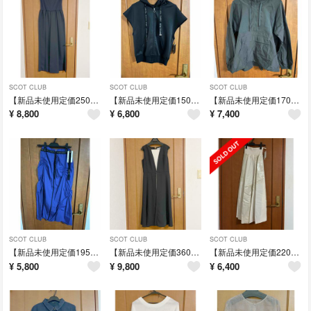
SCOT CLUB
SCOT CLUB
SCOT CLUB
【新品未使用定価25000円】オールインパンツ黒 ポケット付き
【新品未使用定価15000円】ブラック フード付き 半袖パーカー サイズ38
【新品未使用定価17000円】Mサイズ チャコールグレー アウター
¥
8,800
¥
6,800
¥
7,400
SCOT CLUB
SCOT CLUB
SCOT CLUB
【新品未使用定価19580円】紫のロングスカート サイズ38
【新品未使用定価36000円】ブラック Vネック パーティードレス
【新品未使用定価22000円】オフホワイト フレアスカート サイズ38
¥
5,800
¥
9,800
¥
6,400