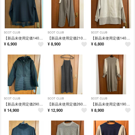
SCOT CLUB
SCOT CLUB
SCOT CLUB
【新品未使用定価14000円】MEDOC レイヤード長袖トップス ダークグレー
【新品未使用定価21000円】anabuki グレー ワイドパンツ
【新品未使用定価14000円】MÉDOC タートルネック スウェットライトグレー
¥
6,900
¥
8,900
¥
6,800
SCOT CLUB
SCOT CLUB
SCOT CLUB
【新品未使用定価29000円】ダウンジャケット
【新品未使用定価26000円】ブラック キャミソールロングワンピース
【新品未使用定価19000円】38サイズ MEDOC ワンピース ベージュ
¥
14,900
¥
12,900
¥
8,900