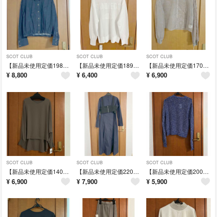
SCOT CLUB
SCOT CLUB
SCOT CLUB
【新品未使用定価19800円】ダークブルー ボタン付きシャツ Fサイズ
【新品未使用定価18900円】SAN DIEGO 刺繍 ホワイト トレーナー
【新品未使用定価17000円】petirobe 花柄刺繍 長袖ブラウス
¥
8,800
¥
6,400
¥
6,900
SCOT CLUB
SCOT CLUB
SCOT CLUB
【新品未使用定価14000円】MÉDOC ブラウン Vネック 長袖シャツ
【新品未使用定価22000円】ネイビー 長袖 ロングワンピース 38
【新品未使用定価20000円】青系 編み目デザイン 長袖ニット
¥
6,900
¥
7,900
¥
5,900