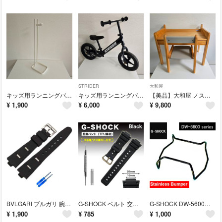
STRIDER
大和屋
キッズ用ランニングバイク STRIDER(ストライダー) 12 スタンド
キッズ用ランニングバイク STRIDER(ストライダー) 12 SPORT ブラック
【美品】大和屋 ノスタリトルデスク＆ノスタリトルチェア セット
¥
1,900
¥
6,000
¥
9,800
BVLGARI ブルガリ 腕時計 互換 バンド/ベルト ブラック/シルバー アルミニウム ディアゴノ
G-SHOCK ベルト 交換セット 16mm バネ棒外し付き 互換 バンド 黒
G-SHOCK DW-5600・GW-M5610系 バンパープロテクター ブラック
¥
1,900
¥
785
¥
1,000