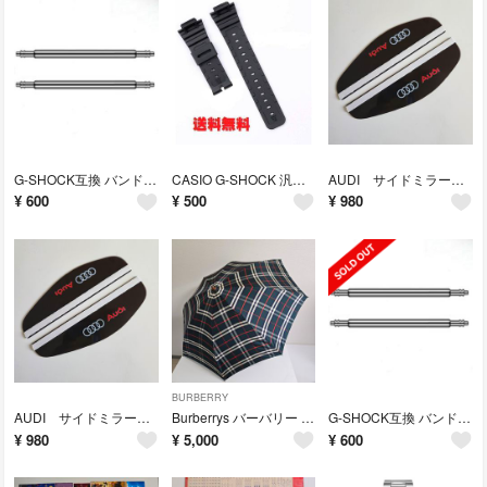
G-SHOCK互換 バンド/ベルト取付用 バネ棒/ばね棒 2本セット
CASIO G-SHOCK 汎用 交換バンド（ベルト） バックルなし
AUDI サイドミラーバイザー スモーク 2枚セット
¥
600
¥
500
¥
980
BURBERRY
AUDI サイドミラーバイザー スモーク 2枚セット
Burberrys バーバリー 高級 折り畳み傘 オーロラ
G-SHOCK互換 バンド/ベルト取付用 バネ棒/ばね棒 2本セット
¥
980
¥
5,000
¥
600