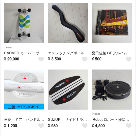
carver
CARVER カーバー サーフスケートボード TRITON 31 SIGNAL
エスレッチングポール S-retching pole⑥
桑田佳祐 CDアルバム TOP OF THE POPS DISC1
¥
29,000
¥
3,500
¥
500
iRobot
三菱 ドア・ハンドルプロテクター ドアガード
SUZUKI サイドミラーバイザー スモーク 2枚セット
iRobot ロボット掃除機 Roomba ルンバ 880
¥
1,200
¥
980
¥
4,500