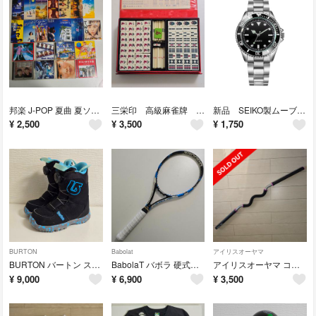
邦楽 J-POP 夏曲 夏ソング 名曲CD 懐メロ まとめ売り 全22点
三栄印 高級麻雀牌 MP2026071301
新品 SEIKO製ムーブメント TPWクォーツ腕時計...
¥
2,500
¥
3,500
¥
1,750
BURTON
Babolat
アイリスオーヤマ
BURTON バートン スノーボードブーツ GROM 20.0㎝ BOA
BabolaT バボラ 硬式テニスラケット PURE DRIVE ガットなし
アイリスオーヤマ コアトレーナー Ｍサイズ TSR-1160 体幹 ストレッチ
¥
9,000
¥
6,900
¥
3,500