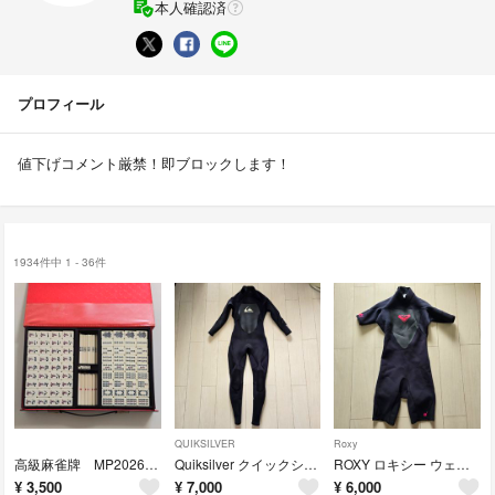
本人確認済
プロフィール
値下げコメント厳禁！即ブロックします！
1934件中 1 - 36件
QUIKSILVER
Roxy
高級麻雀牌 MP2026080501
Quiksilver クイックシルバー ウェットーツ syncro フルスーツ
ROXY ロキシー ウェットスーツ スプリング レディース6号 2×2mm
¥
3,500
¥
7,000
¥
6,000