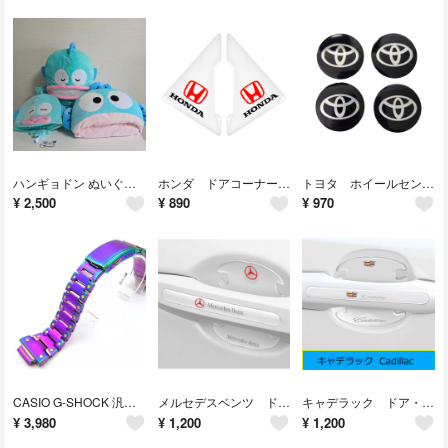
ハンギョドン ぬいぐるみ 3点セット まとめ売り
ホンダ ドアコーナープロテクター ドアガード クリア
トヨタ ホイールセンターステッカー 4枚セット
¥
2,500
¥
890
¥
970
CASIO G-SHOCK 汎用 カスタム メタルバンド（ベルト） レインボー
メルセデスベンツ ドア・ハンドルプロテクター ドアガード
キャデラック ドア・ハンドルプロテクター ドアガード
¥
3,980
¥
1,200
¥
1,200