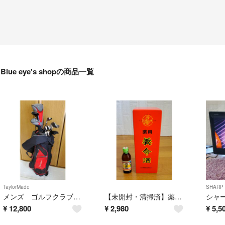
Blue eye's shopの商品一覧
TaylorMade
SHARP
メンズ ゴルフクラブセット ニクラウス& テーラーメイド キャディバッグ付き 右利き ゴルフセット ブラックxレッド
​【未開封・清掃済】薬用養命酒 1000ml 箱付き ・久米仙（泡盛）ミニボトル
¥
12,800
¥
2,980
¥
5,5