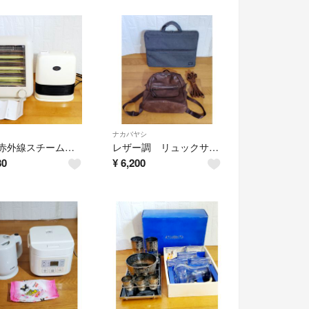
ナカバヤシ
±0 遠赤外線スチーム 電気ストーブ ＆ セラミック ファンヒーター 2点 ホワイト 暖房器具
レザー調 リュックサック ＆ FIX IN ノートPCバッグ 2点セット ブラウン ビジネスバッグ ショルダーバッグ
80
¥
6,200