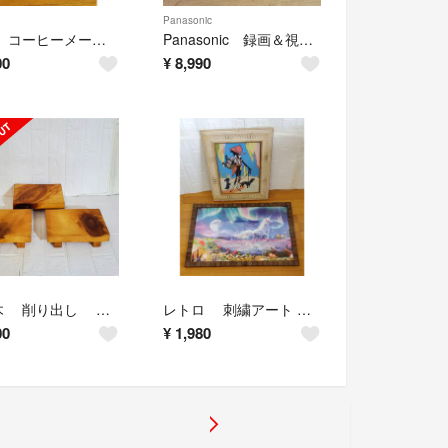
Panasonic
象印 コーヒーメーカー & ジバンシィなど ティーセット おもてなし食器
Panasonic 録画＆視聴 Blu-rayレコーダー フルセット 動作確認
00
¥
8,990
天然木 削り出し 盛皿 寿司桶 盛台 木皿 漆塗り 和食器 3枚
レトロ 刺繍アート ＆ 幻想ユニコーン ジグソーパズル 額装済み 2点
00
¥
1,980