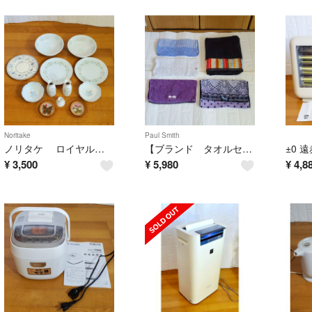
Noritake
Paul Smith
ノリタケ ロイヤルドルトン 他 陶器 和洋食器 徳利 お皿 食器セット プレート 花柄 洋食器セット
【ブランド タオルセット5点】 ポールスミス・アナスイ・ラルフローレン、ジルスチュアート バスタオル フェイスタオル
¥
3,500
¥
5,980
¥
4,8