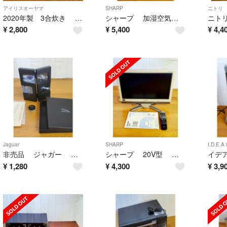
アイリスオーヤマ
SHARP
ニトリ
2020年製 3合炊き マイコン炊飯器 極厚火釜 一部訳あり！ アイリスオーヤマ IRIS ホワイト
シャープ 加湿空気清浄機 プラズマクラスター 分解清掃済み 2019年製 SHARP 花粉 脱臭 ホワイト
¥
2,800
¥
5,400
¥
4,4
Jaguar
SHARP
I.D.E.A 
非売品 ジャガー オリジナル フォトスタンド＆ リップバームセット 箱付き ノベルティグッズ
シャープ 20V型 液晶テレビ AQUOS 清掃済 取説・リモコン付 B-CASカード付
¥
1,280
¥
4,300
¥
3,9