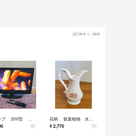
227件中 1 - 36件
シャープ 20V型 液晶テレビ AQUOS リモコン付 清掃済 B-CASカード付 SHARP ブラック
花柄 観葉植物 水差し 花瓶 お庭 レトロ インテリア雑貨 フラワーベース 陶器製 ピッチャー
00
¥
2,770