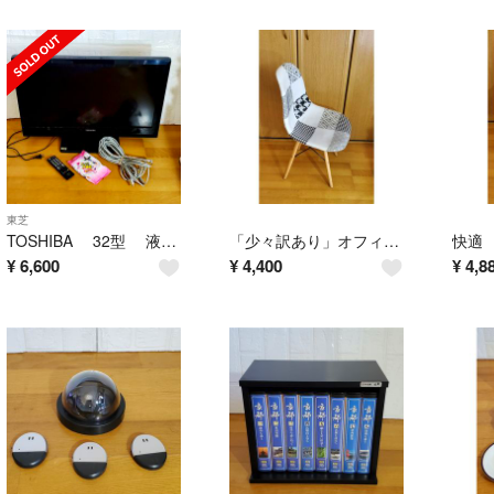
東芝
TOSHIBA 32型 液晶テレビ アンテナ線&リモコン付 東芝REGZA
「少々訳あり」オフィスチェア デスクチェア 安定脚 モノトーン 椅子 白黒
¥
6,600
¥
4,400
¥
4,8