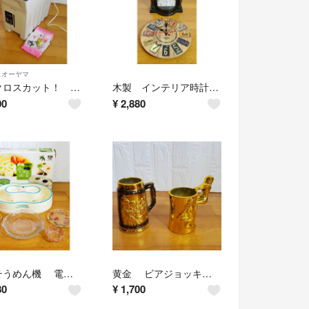
スオーヤマ
​静音クロスカット！ アイリスオーヤマ 電動シュレッダー 家庭用 A4対応
木製 インテリア時計 2点セット アンティーク調 置き時計 壁掛け時計
00
¥
2,880
流しそうめん機 電池式 パール金属 & ガラス食器4点 ガラス皿 夏セット
​黄金 ビアジョッキ 2個セット レトロ ヌードマグ ビアマグ 金
80
¥
1,700