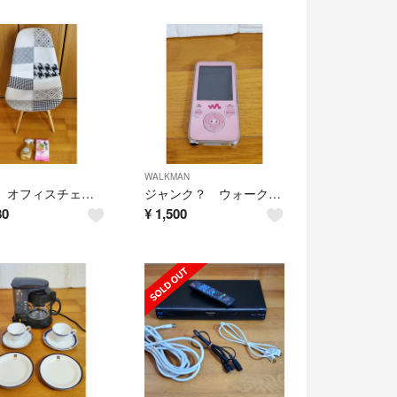
WALKMAN
​快適 オフィスチェア デスクチェア 安定脚 ホワイトxブラック 椅子
ジャンク？ ウォークマン 本体 SONY WALKMAN オーディオ 家電
80
¥
1,500