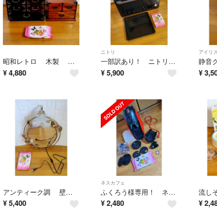
ニトリ
アイリ
昭和レトロ 木製 ミニ箪笥 2点セット 小引き出し 飾り棚 和モダン 小箪笥 和風 インテリア 和箪笥
一部訳あり！ ニトリ オーブンレンジ 2019年製 角皿付き ブラック
¥
4,880
¥
5,900
¥
3,5
ネスカフェ
​アンティーク調 壁掛けミラー ライト付 薔薇装飾 ウォールミラー 鏡照明
ふくろう様専用！​ ネスカフェ バリスタ コーヒーメーカー & ジバンシィなどティーセット食器
¥
5,400
¥
2,480
¥
2,4