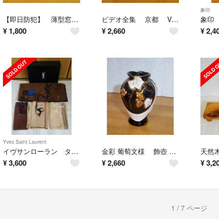
象印
​【即日防犯】 薄型窓アラーム3個 ＆ LED点滅ダミー！防犯カメラ1台
ビデオ全集 京都 VHS 全8巻セット 収納ラック付 日本通信教育連盟
¥
1,800
¥
2,660
¥
2,4
Yves Saint Laurent
イヴサンローラン タオル4点フルセット YSL バスタオルなど！ ​箱リボン付
金彩 葡萄文様 飾壺 花瓶 盛絵 立体造形 黒地 縁起物 華やか
¥
3,600
¥
2,660
¥
3,2
1 / 7 ページ