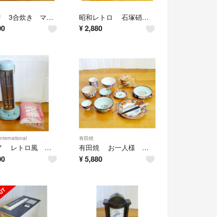
ニトリ 3合炊き マイコン炊飯器 NITORI ＆ タイガー 電気ケトル ホワイト TIGER 家電品 2点セット
昭和レトロ 石塚硝子 グラス 水差し タンブラー アイスペールなど♪ 食器 セット コップ ガラス グラス
00
¥
2,880
international
有田焼
​イデア レトロ風 スリムヒーター ＆ 未使用 山形電気あんか 暖房2点セット
有田焼 お一人様 和食器セット 豪華絵付け 盛鉢 盛皿 湯呑 など♪ 小鉢 色絵 小皿 陶器
00
¥
5,880