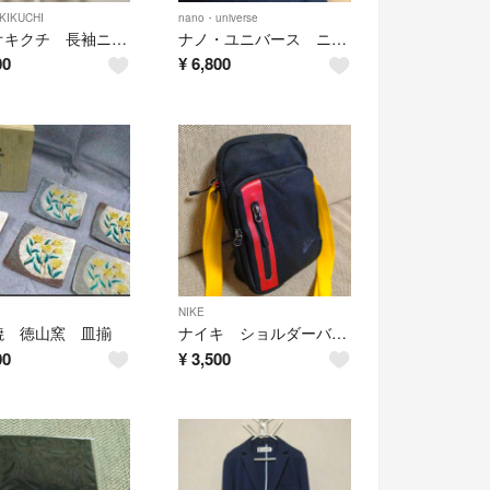
KIKUCHI
nano・universe
タケオキクチ 長袖ニットセーター
ナノ・ユニバース ニットセーター
00
¥
6,800
NIKE
焼 徳山窯 皿揃
ナイキ ショルダーバッグ
00
¥
3,500