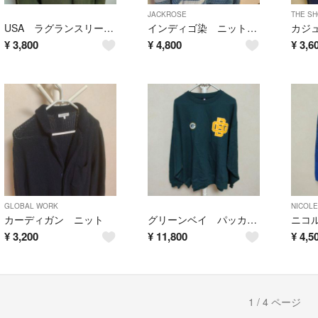
JACKROSE
THE SH
USA ラグランスリーブ トレーナー
インディゴ染 ニット セーター
¥
3,800
¥
4,800
¥
3,6
GLOBAL WORK
NICOLE
カーディガン ニット
グリーンベイ パッカーズ 長袖シャツ
¥
3,200
¥
11,800
¥
4,5
1 / 4 ページ