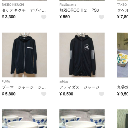
TAKEO KIKUCHI
PlayStation3
TAKEO 
タケオキクチ デザインＴシャツ
無双OROCHI２ PS3
¥
3,300
¥
550
¥
7,8
PUMA
adidas
プーマ ジャージ ジャケット
アディダス ジャージ
九谷
¥
5,800
¥
6,500
¥
9,5