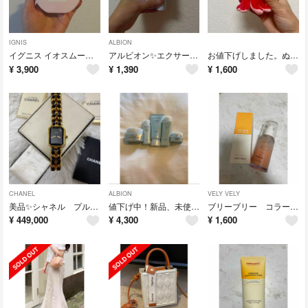
IGNIS
ALBION
イグニス イオスムージング ピューレ 美容液 80ml IGNIS
アルビオン✨エクサージュホワイトミルクII &ローションII 30g.30ml
お値下げしました。ぬいぐるみ たこ タコちゃん 人形 赤
¥
3,900
¥
1,390
¥
1,600
CHANEL
ALBION
VELY VELY
美品✨シャネル プルミエール 時計 Lサイズ ゴールド
値下げ中！新品、未使用！アルビオンエクシアホワイトミニサイズセット5種類
ブリーブリー コラーゲン サン セラム SPF50＋ PA＋＋＋＋
¥
449,000
¥
4,300
¥
1,600