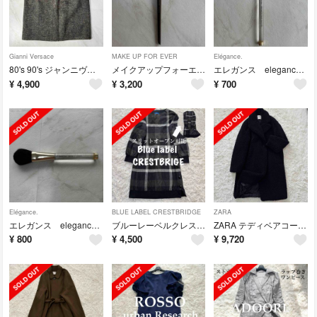
Gianni Versace
MAKE UP FOR EVER
Elégance.
80's 90's ジャンニヴェルサーチ タイトスカート versace
メイクアップフォーエバー 218 WAVY ブラシ ブレンダー brush
エレガンス elegance アイシャドウ ブラシ 3 brush eye
¥
4,900
¥
3,200
¥
700
Elégance.
BLUE LABEL CRESTBRIDGE
ZARA
エレガンス elegance チーク ブラシ 2 cheek brush
ブルーレーベルクレストブリッジ チェック 長袖ワンピース チュニック ロゴ M
ZARA テディベアコート ブラック ザラ ボア ファー ロング xs
¥
800
¥
4,500
¥
9,720