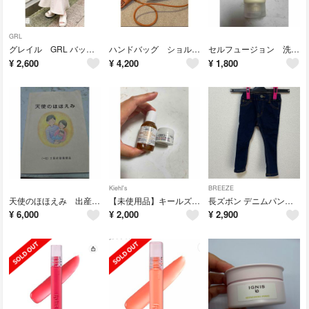
GRL
グレイル GRL バックスリットマーメイドスカート ロングスカートウエストゴム
ハンドバッグ ショルダーバッグ ホワイト ブラウン アイボリー 可愛い 韓国
セルフュージョン 洗顔 pore sun cleansing form
¥
2,600
¥
4,200
¥
1,800
Kiehl's
BREEZE
天使のほほえみ 出産 妊娠 育児 本 赤ちゃん ベビー
【未使用品】キールズ 化粧水40ml クリーム6.8g サンプルトライアルセット
長ズボン デニムパンツ ジーパン ズボンBREEZE ブリーズ
¥
6,000
¥
2,000
¥
2,900