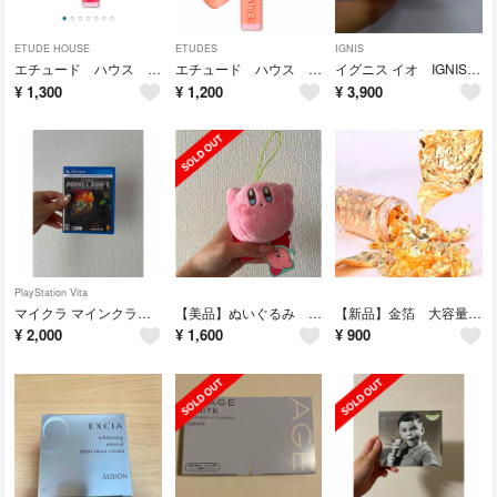
ETUDE HOUSE
ETUDES
IGNIS
エチュード ハウス グロウフィッシング ティント チリングレッド
エチュード ハウス グロウフィッシング ティント ピュアコーラル 01
イグニス イオ IGNIS io リフレッシング ピューレ 80g
¥
1,300
¥
1,200
¥
3,900
PlayStation Vita
マイクラ マインクラフトPlayStation Vita PS Vita
【美品】ぬいぐるみ 星のカービー カービー カービィ ほしのかーびー
【新品】金箔 大容量 きんぱく 飾り ヘア オシャレ アクセサリー ファッション
¥
2,000
¥
1,600
¥
900