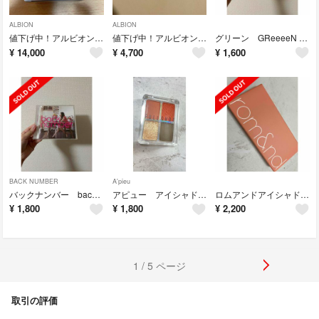
ALBION
ALBION
値下げ中！アルビオンエクシアホワイトニングエターナルステムノーヴァクリーム
値下げ中！アルビオンエクサージュホワイトホワイトニングVCチャージャー
グリーン GReeeeN 塩コショウ 遥か 歩み STORY 刹那 扉 父母唄
¥
14,000
¥
4,700
¥
1,600
BACK NUMBER
A'pieu
バックナンバー backnumber 花束 だいじなこと 半透明人間
アピュー アイシャドウ 4色パレット 日本限定品
ロムアンドアイシャドウパレット0 1番バンパスガーデン新品未開封
¥
1,800
¥
1,800
¥
2,200
1 / 5 ページ
取引の評価