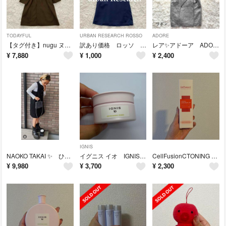
TODAYFUL
URBAN RESEARCH ROSSO
ADORE
【タグ付き】nugu ヌグ カーキブラウン ロングチェスターコート Aライン
訳あり価格 ロッソ アーバンリサーチ チュール フリル 膝丈ワンピース ドレス
レア✨アドーア ADOORE 麻混 ストライプ ミディアム丈ワンピース 38
¥
7,880
¥
1,000
¥
2,400
IGNIS
NAOKO TAKAI ✨ ひざ丈 ワンピース 高井直子 完売
イグニス イオ IGNIS io リフレッシング ピューレ 80g
CellFusionCTONING SUNSCREEN 100 セルフュージョン
¥
9,980
¥
3,700
¥
2,300