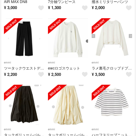
AIR MAX DN8
7分袖ワンピース
撥水ミリタリーパンツ
¥
3,000
¥
1,300
¥
2,000
emmi
emmi
emmi
ツータックウエストデザインワイドパンツ / BLK
ewcロゴスウェット
ラメ裏毛クロップドプルオーバー リブニットワンピース
¥
2,200
¥
2,500
¥
3,500
emmi
emmi
emmi
タックボリュームバルーンスカート
タックボリュームバルーンスカート
ハーフスリーブニットトップス