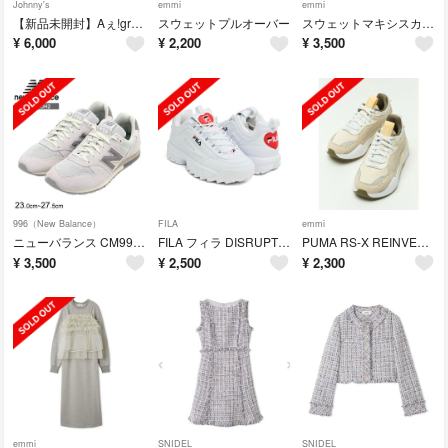
Johnny's
emmi
emmi
【新品未開封】Aぇ!group Tシャツ サコッシュ タオル
スウェットプルオーバー
スウェットマキシスカート
¥
6,000
¥
2,200
¥
3,500
996（New Balance）
FILA
emmi
ニューバランス CM996UH2
FILA フィラ DISRUPTOR II EXP HEART/ウィメンズ スニ
PUMA RS-X REINVENT WNS EMMI
¥
3,500
¥
2,500
¥
2,300
emmi
SNIDEL
SNIDEL