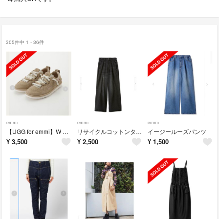
305件中 1 - 36件
emmi
emmi
emmi
【UGG for emmi】W MINIMEL
リサイクルコットンタックデニム
イージールーズパンツ
¥
3,500
¥
2,500
¥
1,500