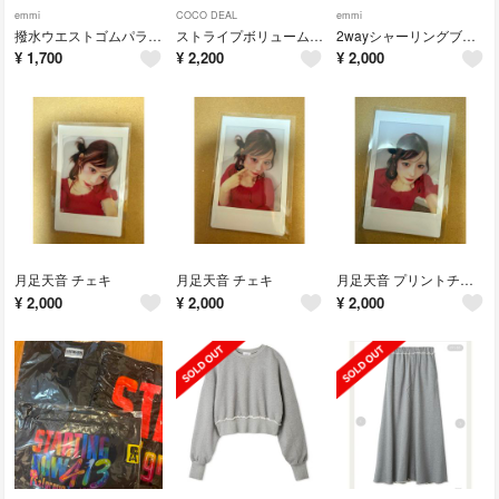
emmi
COCO DEAL
emmi
撥水ウエストゴムパラシュートパンツ / WHT
ストライプボリュームスリーブブラウス
2wayシャーリングブラウス
¥
1,700
¥
2,200
¥
2,000
月足天音 チェキ
月足天音 チェキ
月足天音 プリントチェキ
¥
2,000
¥
2,000
¥
2,000