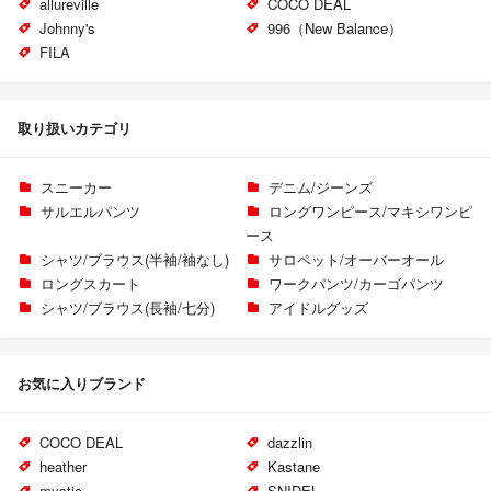
allureville
COCO DEAL
Johnny's
996（New Balance）
FILA
取り扱いカテゴリ
スニーカー
デニム/ジーンズ
サルエルパンツ
ロングワンピース/マキシワンピ
ース
シャツ/ブラウス(半袖/袖なし)
サロペット/オーバーオール
ロングスカート
ワークパンツ/カーゴパンツ
シャツ/ブラウス(長袖/七分)
アイドルグッズ
お気に入りブランド
COCO DEAL
dazzlin
heather
Kastane
mystic
SNIDEL