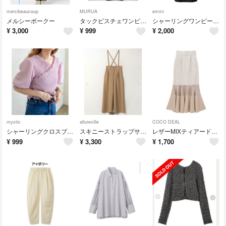
mercibeaucoup
MURUA
emmi
メルシーボークー
タックビスチェワンピース MURUA
シャーリングワンピース BLK
¥
3,000
¥
999
¥
2,000
mystic
allureville
COCO DEAL
シャーリングクロスブラウス mystic
スキニーストラップサロペットパンツ
レザーMIXティアードスカート COCO DEAL
¥
999
¥
3,300
¥
1,700