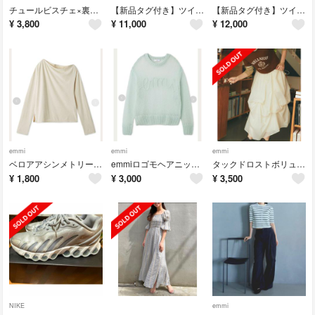
チュールビスチェ×裏毛ワンピースセット
【新品タグ付き】ツイードミニワンピース /MIX
【新品タグ付き】ツイードジャケット /MIX
¥
3,800
¥
11,000
¥
12,000
emmi
emmi
emmi
ベロアアシンメトリートップス
emmiロゴモヘアニットトップス
タックドロストボリュームスカート
¥
1,800
¥
3,000
¥
3,500
NIKE
emmi