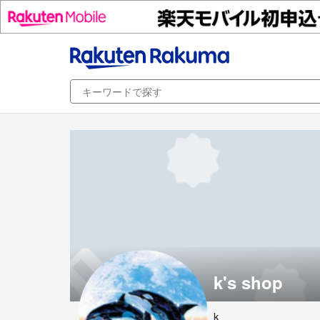
k's shop
k