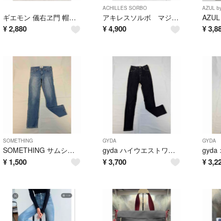
ACHILLES SORBO
AZUL b
ギエモン 儀右ヱ門 帽子 バケットハット ネイビー久留米絣
アキレスソルボ マジックテープ スニーカー レザー 紫 25
¥
2,880
¥
4,900
¥
3,8
SOMETHING
GYDA
GYDA
SOMETHING サムシング SS36 クール スキニー 28 ストレート
gyda ハイウエストワンウォッシュスキニーパンツ XXS
¥
1,500
¥
3,700
¥
3,2