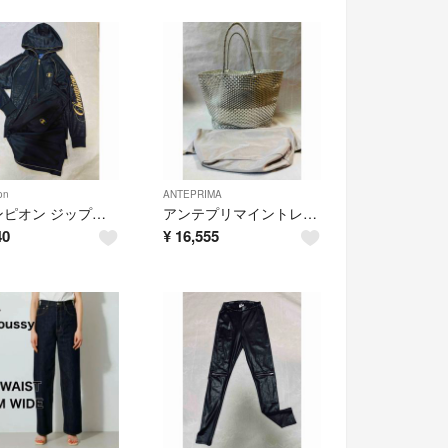
on
ANTEPRIMA
チャンピオン ジップアップパーカー L 黒金刺繍ロゴ 地模 上下
アンテプリマイントレッチオ パウダリー シルバー インナーバッグ付
40
¥
16,555