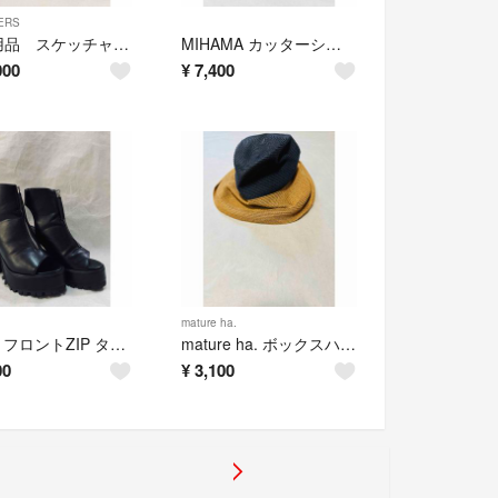
ERS
未使用品 スケッチャーズ GO GOLF Elite 5 23
MIHAMA カッターシューズ フリンジ ベージュ 23.5
000
¥
7,400
mature ha.
GYDA フロントZIP タンクソール ショートブーツ S 黒
mature ha. ボックスハット バイカラー 日本製
00
¥
3,100