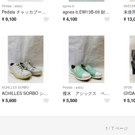
Pedala（asics）
agnes b.
SKECH
Pedala チャッカブーツ レースアップ ブラウン レザー Uチップ 27
agnes b.EW13B-09 財布 二つ折り
¥
9,100
¥
4,100
¥
13,
ACHILLES SORBO
Pedala（asics）
GYDA
ACHILLES SORBO シルバー レザースニーカー 4E 24
撥水 アシックス ペダラ 23 EE シボレザー日本製
¥
5,600
¥
5,500
¥
5,1
1 / 7 ページ