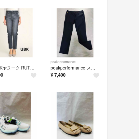
peakperformance
YANUKヤヌーク RUTH スリムテーパード 22
peakperformance スラックス レディース 3XDRY S 黒
00
¥
7,400