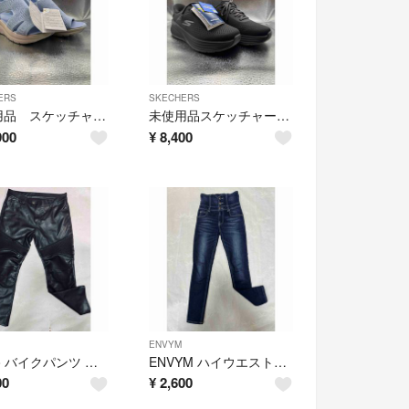
ERS
SKECHERS
未使用品 スケッチャーズ ハンズフリーSlip-ins サンダル 24
未使用品スケッチャーズSlip-insゴーウォーク メッシュスニーカー24.5
900
¥
8,400
ENVYM
volero バイクパンツ フェイクレザー 4XL 黒 膝パッド付き
ENVYM ハイウエストスキニーパンツ XS インディゴ
00
¥
2,600