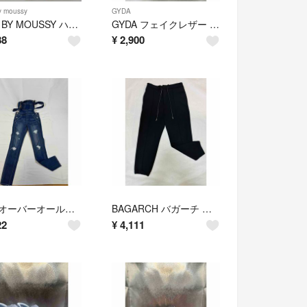
y moussy
GYDA
AZUL BY MOUSSY ハイウエストデニム ワイド XS
GYDA フェイクレザー RAISED BACK KNEE ZIPレギンス
88
¥
2,900
gyda オーバーオール スキニーデニム ダメージ M
BAGARCH バガーチ ジョガーパンツ スウェットパンツ 黒 L
22
¥
4,111