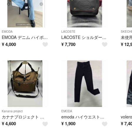
EMODA
LACOSTE
SKECH
EMODA デニム ハイポケットハイウエストフレアパギンス ライトブルー
LACOSTE ショルダーバッグ メッセンジャーバッグ A4サイズ可能 PVC
¥
4,000
¥
7,700
¥
12,
Kanana project
EMODA
カナナプロジェクト カナナモノグラム ショルダーバッグ ブラウン 2way
emoda ハイウエストストレッチジーンズ スキニー XS 黒
¥
4,600
¥
1,900
¥
7,4