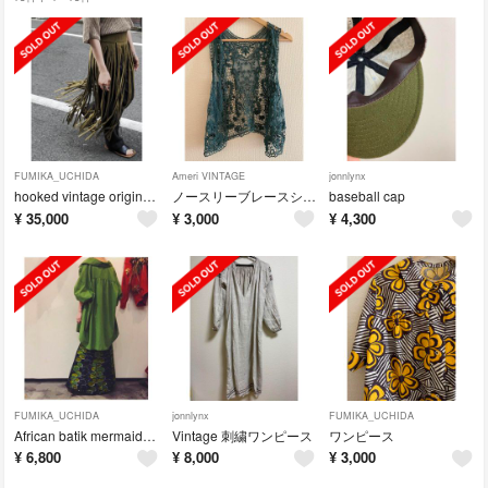
FUMIKA_UCHIDA
Ameri VINTAGE
jonnlynx
hooked vintage original skirt ※1/27まで掲載
ノースリーブレースシャツ
baseball cap
¥
35,000
¥
3,000
¥
4,300
FUMIKA_UCHIDA
jonnlynx
FUMIKA_UCHIDA
African batik mermaid skirt
Vintage 刺繍ワンピース
ワンピース
¥
6,800
¥
8,000
¥
3,000