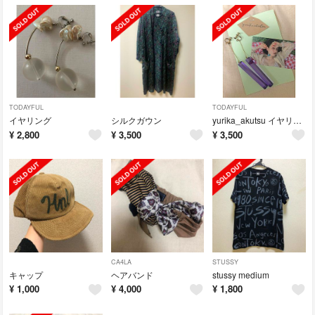
TODAYFUL
TODAYFUL
イヤリング
シルクガウン
yurika_akutsu イヤリング
¥
2,800
¥
3,500
¥
3,500
CA4LA
STUSSY
キャップ
ヘアバンド
stussy medium
¥
1,000
¥
4,000
¥
1,800