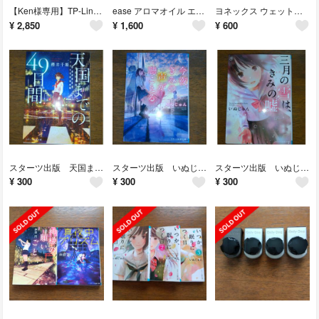
【Ken様専用】TP-Link TAPO C200R パンチルト ネットワーク
ease アロマオイル エッセンシャルオイル 5ml 4本＋チップ
ヨネックス ウェットスーパーグリップ AC103 2本
¥
2,850
¥
1,600
¥
600
スターツ出版 天国までの49日間 櫻井千姫
スターツ出版 いぬじゅん 今夜、きみの声が聴こえる
スターツ出版 いぬじゅん 三月の雪は、きみの嘘
¥
300
¥
300
¥
300