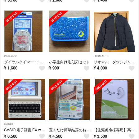
Panasonic
RIOMARU
ダイヤルタイマー 11時間形 ホワイト WH3101WP(1コ入)
小学生向け彫刻刀セット
リオマル ダウンジャケット Mサイズ
¥
1,600
¥
900
¥
4,000
CASIO
CASIO 電子辞書 EX-word XD-SV4000
置くだけ簡単結露のお悩み110番(2個組)☓8袋 計16本
【生涯虎命様専用】高齢者ワイヤレスイヤホン
¥
6,500
¥
4,500
¥
3,500