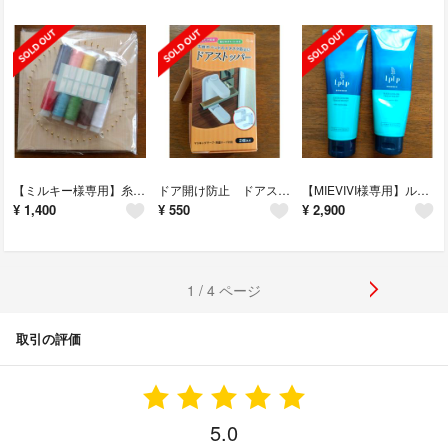
【ミルキー様専用】糸かけ花曼茶羅制作キット
ドア開け防止 ドアストッパー
【MIEVIVI様専用】ルプルプ essence カラートリートメント
¥
1,400
¥
550
¥
2,900
1 / 4 ページ
取引の評価
5.0