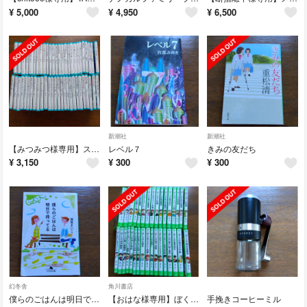
¥
5,000
¥
4,950
¥
6,500
新潮社
新潮社
【みつみつ様専用】スターツ出版文庫 青春小説44冊
レベル７
きみの友だち
¥
3,150
¥
300
¥
300
幻冬舎
角川書店
僕らのごはんは明日で待ってる
【おはな様専用】ぼくらシリーズ(宗田理) 33冊
手挽きコーヒーミル