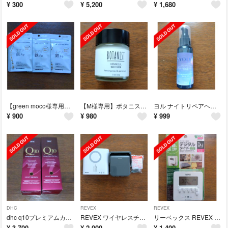
¥
300
¥
5,200
¥
1,680
【green moco様専用】エブリ 鉄 7日分☓3袋
【M様専用】ボタニスト ボタニカルヘアバーム 32g
ヨル ナイトリペアヘアオイル
¥
900
¥
980
¥
999
DHC
REVEX
REVEX
dhc q10プレミアムカラートリートメント ライトブラウン白髪用
REVEX ワイヤレスチャイム
リーベックス REVEX PT80DW デジタルタイマー ホワイト
¥
3,700
¥
2,000
¥
1,400