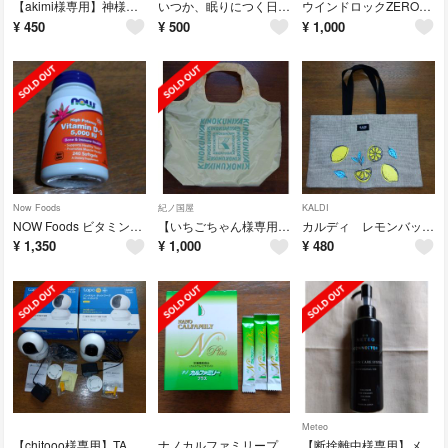
【akimi様専用】神様の願いごと 他 3冊
いつか、眠りにつく日1〜3 いぬじゅん
ウインドロックZERO 4個
¥
450
¥
500
¥
1,000
Now Foods
紀ノ国屋
KALDI
NOW Foods ビタミンD-3 5000IU 240錠
【いちごちゃん様専用】紀ノ国屋 まとまる保冷バッグ バナナ
カルディ レモンバッグ 2024
¥
1,350
¥
1,000
¥
480
Meteo
【chitooo様専用】TAPOカメラ2個
ナノカルファミリープラス 1箱＋3包(33包)
【断捨離中様専用】メテオコネクター ヘアトリートメント 150g