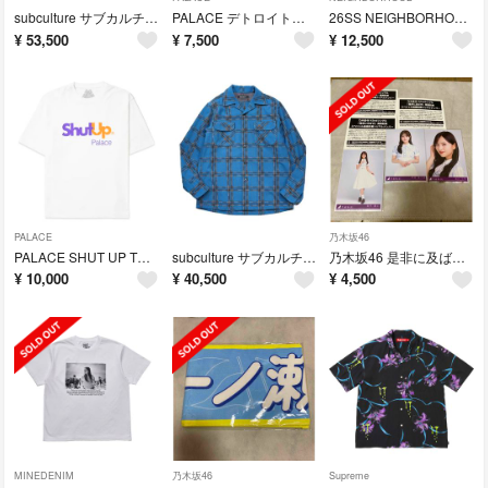
subculture サブカルチャー BerBerJin ベルベルジン クラッシュデニム 2
PALACE デトロイト・タイガース Tシャツ L
26SS NEIGHBORHOOD ショートスリーブTシャツ L
¥
53,500
¥
7,500
¥
12,500
PALACE
乃木坂46
PALACE SHUT UP Tシャツ L
subculture サブカルチャー ウールチェックシャツ 2
乃木坂46 是非に及ばず 抽選応募券3枚セット
¥
10,000
¥
40,500
¥
4,500
MINEDENIM
乃木坂46
Supreme