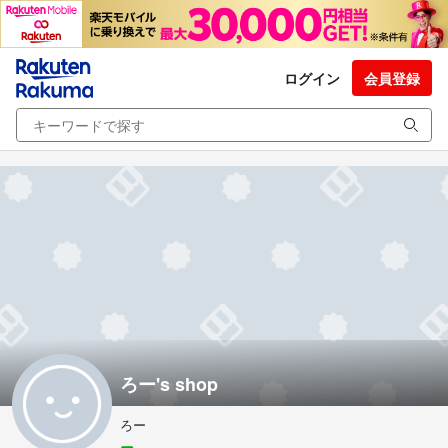
ログイン
会員登録
ろー's shop
ろー