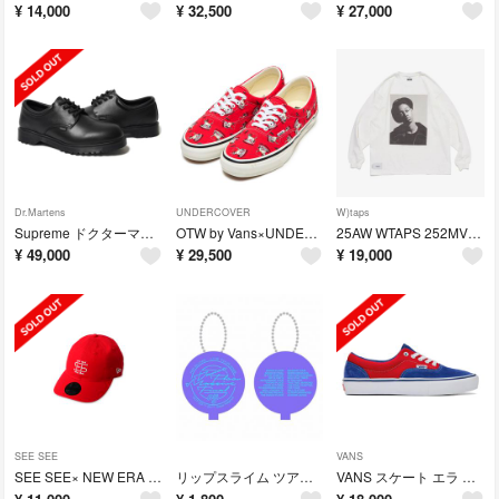
¥
14,000
¥
32,500
¥
27,000
Dr.Martens
UNDERCOVER
W)taps
Supreme ドクターマーチン ポスタル 4アイシューズ US8 26
OTW by Vans×UNDERCOVER Era 95 Dog 27.5
25AW WTAPS 252MV ロングスリーブTシャツ M
¥
49,000
¥
29,500
¥
19,000
SEE SEE
VANS
SEE SEE× NEW ERA CAP 9THIRTY SCARLET
リップスライム ツアー 2025 ご当地コインケース 名古屋
VANS スケート エラ Blue Red 27.5