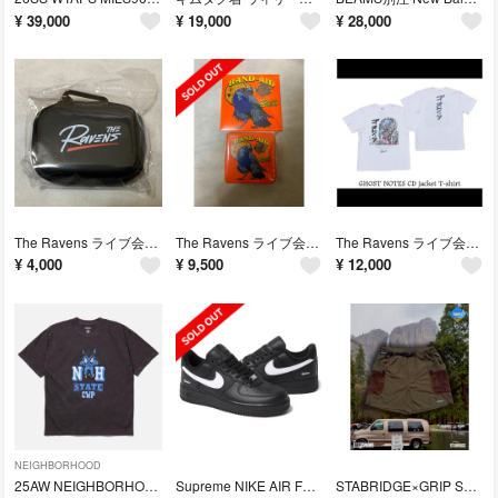
¥
39,000
¥
19,000
¥
28,000
The Ravens ライブ会場限定 ミニ ガジェットケース
The Ravens ライブ会場限定 4thアルバム BAND-AID
The Ravens ライブ会場限定 ゴーストノーツ ジャケットTシャツ XL
¥
4,000
¥
9,500
¥
12,000
NEIGHBORHOOD
25AW NEIGHBORHOOD ショートスリーブTシャツ M
Supreme NIKE AIR FORCE 1 LOW BLACK 27.5
STABRIDGE×GRIP SWANY サプレックス ナイロンショーツ M