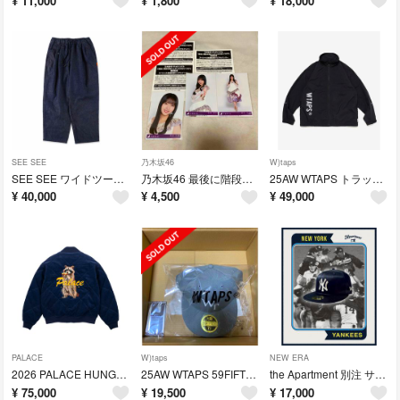
¥
11,000
¥
1,800
¥
18,000
SEE SEE
乃木坂46
W)taps
SEE SEE ワイドツータックデニムパンツ INDIGO L
乃木坂46 最後に階段を駆け上がったのはいつだ？ 抽選応募券3枚セット
25AW WTAPS トラックジャケット Black M
¥
40,000
¥
4,500
¥
49,000
PALACE
W)taps
NEW ERA
2026 PALACE HUNGRY RACCOON JACKET M
25AW WTAPS 59FIFTY NEW ERA 7 5/8
the Apartment 別注 サテン NEW ERA CAP 7 5/8
¥
75,000
¥
19,500
¥
17,000