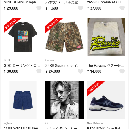
MINEDENIM Joseph Szabo×STIE-lo Tシャツ L
乃木坂46 一ノ瀬美空 真夏の全国ツアー 個別マフラータオル
26SS Supreme AOI Lilies レーヨンシャツ L
¥
29,000
¥
1,600
¥
37,000
GDC
Supreme
GDC ローリング・ストーンズ 89 ツアーTシャツ L
26SS Supreme ナイロン ペインターショーツ M
The Ravens ツアー会場限定 アルバムジャケットTシャツ XL
¥
30,000
¥
24,000
¥
14,000
W)taps
GDC
New Balance
26SS WTAPS MILS9601 ファティーグショーツ M
キムタク着 ウィリーネルソン GDC ギター Tシャツ L
BEAMS別注 New Balance 2010 US9.5 27.5