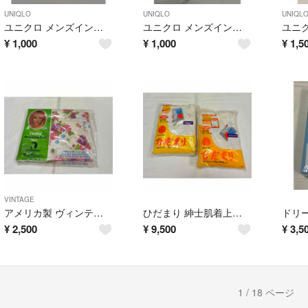
UNIQLO
UNIQLO
UNIQL
ユニクロ メンズインナーウエア イージーエクササイズ サイズL
ユニクロ メンズインナーウェア ドライメッシュVネックT 2枚セット サイズL
¥
1,000
¥
1,000
¥
1,5
VINTAGE
アメリカ製 ヴィンテージフラットシーツ
ひだまり 紳士肌着上下セット 長袖U首シャツ・ズボン下 サイズL
¥
2,500
¥
9,500
¥
3,5
1 / 18 ページ