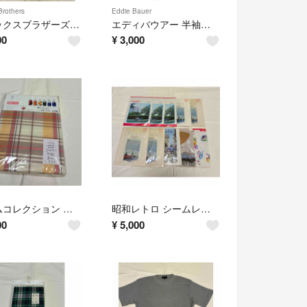
Brothers
Eddie Bauer
ブルックスブラザーズ カーディガン サイズL
エディバウアー 半袖シャツ ビジネスシャツ ワイシャツ
00
¥
3,000
ポエムコレクション 日本製 敷き布団カバー シングルロング
昭和レトロ シームレスストッキング 10足セット
00
¥
5,000