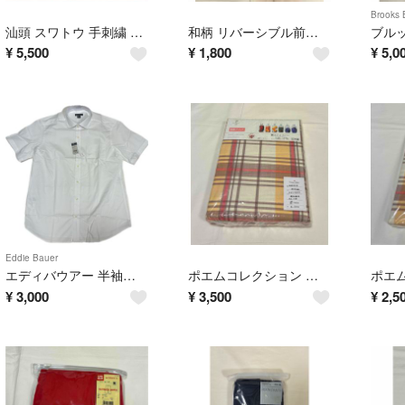
Brooks 
汕頭 スワトウ 手刺繍 ハンカチーフ
和柄 リバーシブル前掛け エプロン
¥
5,500
¥
1,800
¥
5,0
Eddie Bauer
エディバウアー 半袖シャツ ビジネスシャツ ワイシャツ
ポエムコレクション 日本製 敷き布団カバー ダブルロング
¥
3,000
¥
3,500
¥
2,5