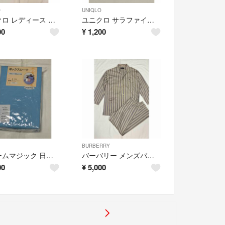
O
UNIQLO
ユニクロ レディース カラークロップドパンツ
ユニクロ サラファイン UVカット クルーネックT (長袖)
00
¥
1,200
BURBERRY
ドリームマジック 日本製 ボックスシーツ ダブル140×200×28㎝
バーバリー メンズパジャマ
00
¥
5,000