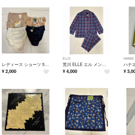
ELLE
HANAE 
レディース ショーツ 5枚セット サイズM
荒川 ELLE エル メンズパジャマ 長袖 長ズボン(前開き) サイズM
¥
2,000
¥
4,000
¥
3,0