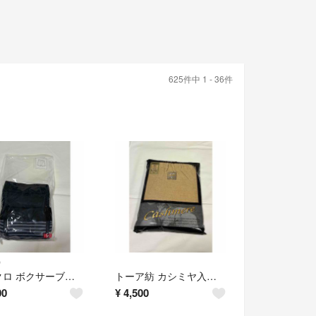
625件中 1 - 36件
O
ユニクロ ボクサーブリーフ(前開き) 2枚 サイズM
トーア紡 カシミヤ入り 紳士肌着 長ズボン下 サイズL
00
¥
4,500