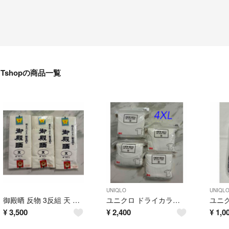
Tshopの商品一覧
UNIQLO
UNIQL
御殿晒 反物 3反組 天 綿100% 34cm巾 10m
ユニクロ ドライカラー クルーネックTシャツ 4枚セット サイズ4XL
¥
3,500
¥
2,400
¥
1,0