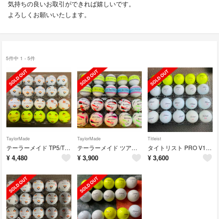
気持ちの良いお取引ができれば嬉しいです。
よろしくお願いいたします。
5件中 1 - 5件
TaylorMade
TaylorMade
Titleist
テーラーメイド TP5/TP5x 20球 AB イエロー含
テーラーメイド ツアーレスポンス/スピードソフト 20球 AB
タイトリスト PRO V1/V1x 20球 イエロー含む ABランク
¥
4,480
¥
3,900
¥
3,600