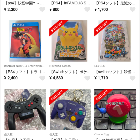
【ps4】妖怪学園Y ～ワイワイ学園生活～妖怪ウォッチ
【PS4】inFAMOUS Second Son（インファマス セカンド サン）
【PS4ソフト】鬼滅の刃 ヒノカミ血風譚
¥
2,300
¥
800
¥
1,700
BANDAI NAMCO Entertainment
Nintendo Switch
LEVEL5
【PS4ソフト】ドラゴンボールZ KAKAROT カカロット
【Switchソフト】ポケットモンスター レッツゴーピカチュウ Lets Go
【switchソフト】妖怪ウォッチ4 ぼくらは同じ空を見上げている
¥
2,400
¥
4,580
¥
1,710
任天堂
任天堂
Choco Egg
【新品】任天堂ミュージアム限定 バーチャルボーイ キーホルダー
【新品】任天堂ミュージアム限定 ゲームキューブキーホルダー
【みゆ菌様専用】青ピクミン チョコエッグ 同封特価