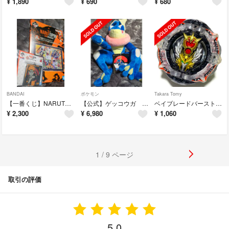
¥
1,890
¥
690
¥
680
BANDAI
ポケモン
Takara Tomy
【一番くじ】NARUTOP99 ナルト A賞&H賞セット
【公式】ゲッコウガ 大ぬいぐるみ ポケモンセンター
ベイブレードバースト B-192 グレイテストラファエル.Ov.HXtp+'
¥
2,300
¥
6,980
¥
1,060
1 / 9 ページ
取引の評価
5.0