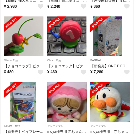
¥
2,980
¥
2,240
¥
360
Choco Egg
Choco Egg
BANDAI
【チョコエッグ】ピクミン Pikmin 黄ピクミン ヤブレカブレ
【チョコエッグ】ピクミン 青 あお ペレット
【新発売】ONE PIECEカード Anime 25th collection
¥
480
¥
460
¥
7,280
Takara Tomy
アンパンマン
アンパンマン
【新発売】ベイブレードx バルセロナ バルサ B4限定
moya様専用 赤ちゃんマン
moya様専用 赤ちゃんアンパンマン