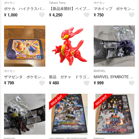
ポケモン
Takara Tomy
ポケモン
ポケカ ハイクラスパック MEGAドリームex※複数割引あり
【新品未開封】ベイブレードx バルサコラボ
マホイップ ポケモンフレンダ スーパートレジャー テラスタル
¥
1,000
¥
4,250
¥
750
ポケモン
MARVEL
ザマゼンタ ポケモンフレンダ
新品 ガチャ ドラゴンビッツ ルージュ
MARVEL SYMBIOTE フィギュアコレクション side CARNAGE
¥
799
¥
480
¥
999
MARVEL
UNIVERSAL ENTERTAINMENT
BANDAI