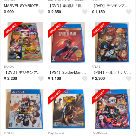
MARVEL SYMBIOTE フィギュアコレクション side CARNAGE
【DVD】劇場版『新幹線変形ロボ シンカリオン 未来からきた神速のALFA-X』
【DVD】デジモンアドベンチャー02 ディアボロモンの逆襲
¥
999
¥
2,850
¥
1,150
BANDAI
ATLAS
【DVD】デジモンアドベンチャー ぼくらのウォーゲーム！／デジモンアドベンチャー
【PS4】Spider-Man Game of the Year Edition
【PS4】ペルソナ5 ザ・ロイヤル Persona5 the royal
¥
2,200
¥
1,100
¥
2,300
LEVEL5
PlayStation4
PlayStation4