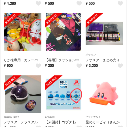
¥
4,280
¥
500
¥
500
ポケモン
りか様専用 カレーパンマンと食パンマン ぬいぐるみ
【専用】クッション中身のみ
メザスタ まとめ売り 激強セット
¥
900
¥
300
¥
3,200
Takara Tomy
BANDAI
マクドナルド
メザスタ テラスタルオーブ ダイマックスバンド 限定タグ付き
【未開封】ゴブタ 転生したらスライムだった件 リムルさまがいっぱいフィギュア
星のカービィ（さんかくほおばり）マック ハッピーセット