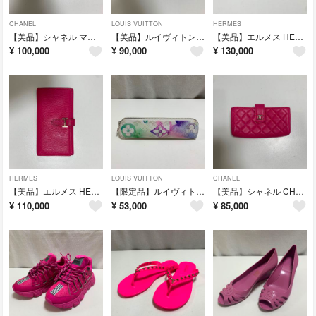
CHANEL
LOUIS VUITTON
HERMES
【美品】シャネル マトラッセ ラウンドファスナー 長財布 ピンク 金具ゴールド
【美品】ルイヴィトン モノグラム アンプラント ジッピーウォレット長財布 レッド
【美品】エルメス HERMES アザップロング シルクイン 長財布 ピンク
¥
100,000
¥
90,000
¥
130,000
HERMES
LOUIS VUITTON
CHANEL
【美品】エルメス HERMES ベアン 長財布 ピンク系 ゴールド金具
【限定品】ルイヴィトン モノグラム ウォーターカラー ペンケース
【美品】シャネル CHANEL マトラッセ ベルト開閉 財布 ピンク
¥
110,000
¥
53,000
¥
85,000