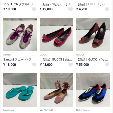
Tory Burch ダブルT パテントレザー トゥリング フラットサンダル
【新品・3足セット】Ipanema ビーチサンダル おまとめ売り
【新品】ESPRIT シトラス フルーツ柄 エナメルストラップ ビーチサンダル
¥
10,500
¥
12,000
¥
4,200
Santoni
GUCCI
GUCCI
Santoni スエード×ファブリック ローカット スニーカー メンズ
【新品】GUCCI Salandia パテントレザー オープントゥ パンプス
【新品】GUCCI グッチシマ 本革レザー オープントゥ パンプス レディース
¥
18,000
¥
48,000
¥
55,000
havaianas
VALENTINO
Ralph Lauren