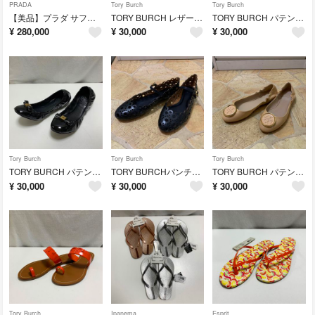
PRADA
Tory Burch
Tory Burch
【美品】プラダ サフィアーノ ダイアグラム チェーン ショルダーバッグ 2WAY
TORY BURCH レザー メタルキャップトゥ フラット レディース
TORY BURCH パテントレザー リボンフラットシューズ レディース
¥
280,000
¥
30,000
¥
30,000
Tory Burch
Tory Burch
Tory Burch
TORY BURCH パテントレザー リボンシューズ サイズUS6
TORY BURCHパンチングレザー フラットシューズ レディース ブラック
TORY BURCH パテントレザー フラットシューズ レディースUS8
¥
30,000
¥
30,000
¥
30,000
Tory Burch
Ipanema
Esprit