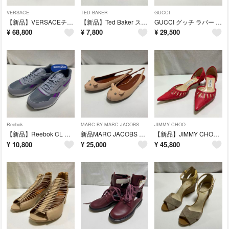
VERSACE
TED BAKER
GUCCI
【新品】VERSACEチェーンリアクション グレカマニア スニーカー レディース
【新品】Ted Baker スタッズ Tロゴ ラバー ビーチサンダル レディース
GUCCI グッチ ラバー ウェッジソール オープントゥ パンプス
¥
68,800
¥
7,800
¥
29,500
Reebok
MARC BY MARC JACOBS
JIMMY CHOO
【新品】Reebok CL NYLON クラシック ナイロン スニーカー
新品MARC JACOBS パテントレザー マウス バックストラップ パンプス
【新品】JIMMY CHOO カットアウト ポインテッドトゥセパレート パンプス
¥
10,800
¥
25,000
¥
45,800