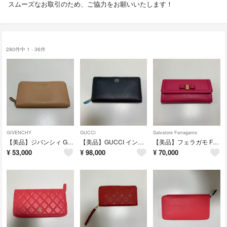
スムーズなお取引のため、ご協力をお願いいたします！
280件中 1 - 36件
GIVENCHY
GUCCI
Salvatore Ferragamo
【美品】ジバンシィ GIVENCHY ラウンドファスナー 長財布 ベージュレザー
【美品】GUCCI インターロッキングG長財布 ラウンドファスナー ブラック
【美品】フェラガモ Ferragamoヴァラリボン 長財布 ピンク ゴールド金具
¥
53,000
¥
98,000
¥
70,000