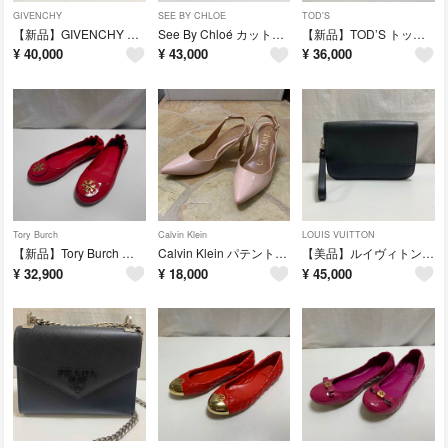
GIVENCHY
SEE BY CHLOE
TOD'S
【新品】GIVENCHY ジバンシィ コードレース オープントゥ サンダル
See By Chloé カットアウト レースアップ レザー ショートブーツ
【新品】TOD’S トッズ パテント×スエード ウェッジソールサンダル
¥
40,000
¥
43,000
¥
36,000
Tory Burch
Calvin Klein
LOUIS VUITTON
【新品】Tory Burch ミニー パテントレザー ロゴ フラットシューズ
Calvin Klein パテントレザー ポインテッドトゥ パンプス レディース
【美品】ルイヴィトン タイガ セレンガ クラッチバッグ セカンドバッグ ブラック
¥
32,900
¥
18,000
¥
45,000