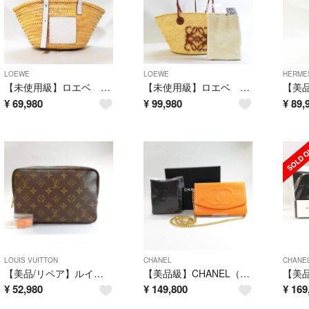
LOEWE
LOEWE
HERME
【未使用級】ロエベ LOEWE バスケットバッグ ヤシの葉×カーフ かごバッグ
【未使用級】ロエベ LOEWE アナグラム バスケットバッグ スモール
¥
69,980
¥
99,980
¥
89,
LOUIS VUITTON
CHANEL
CHANE
【美品/リペア】ルイ・ヴィトン（モノグラム）トゥルース トワレット ポーチ
【美品級】CHANEL（シャネル） 二つ折り長財布 キャビア マリーゴールド
¥
52,980
¥
149,800
¥
169