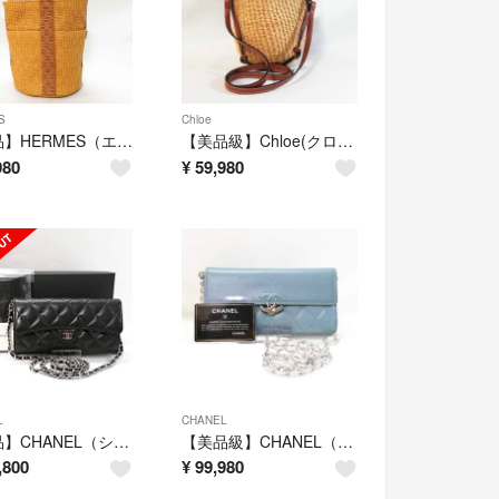
S
Chloe
【美品】HERMES（エルメス）タムールMM カゴバッグ ハンドバッグ 茶色
【美品級】Chloe(クロエ) ウッディスモールバスケット かごバッグ ベージュ
980
¥
59,980
L
CHANEL
【美品】CHANEL（シャネル）キャビア マトラッセ長財布 黒×シルバー金具
【美品級】CHANEL（シャネル）キャビア マトラッセ 長財布 水色×シルバー
,800
¥
99,980