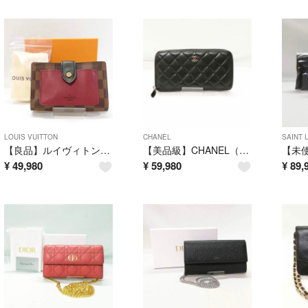
LOUIS VUITTON
CHANEL
SAINT 
【良品】ルイヴィトン（ダミエ）ポルトフォイユ・ジュリエット ボルドー 折り財布
【美品級】CHANEL（シャネル）ラウンドファスナー 長財布 シルバー金具
¥
49,980
¥
59,980
¥
89,