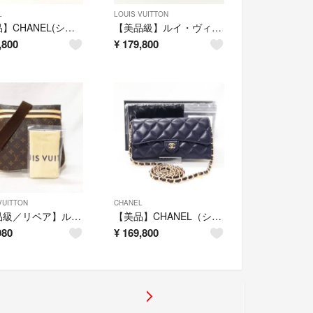
L
LOUIS VUITTON
【美品】CHANEL(シャネル)キャビア 二つ折り長財布 チェーンウォレット
【美品級】ルイ・ヴィトン（モノグラム）スピーディ25 新型 品薄 ハンドバッグ
,800
¥
179,800
VUITTON
CHANEL
【美品級／リペア】ルイヴィトン（モノグラム）ポシェット ボスフォール ショルダー
【美品】CHANEL（シャネル）キャビアスキン マトラッセ長財布 紺 ネイビー
980
¥
169,800