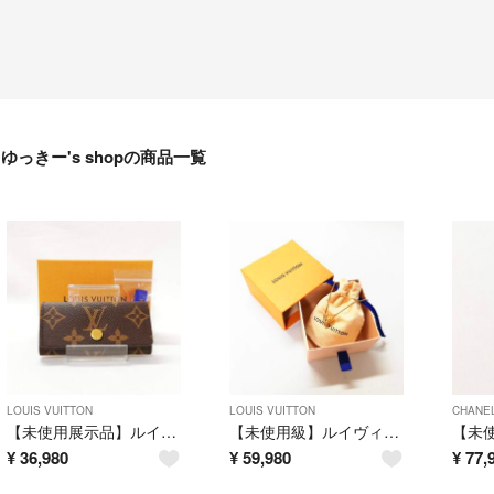
ゆっきー's shopの商品一覧
LOUIS VUITTON
LOUIS VUITTON
CHANE
【未使用展示品】ルイ・ヴィトン（モノグラム） ミュルティクレ4 4連キーケース
【未使用級】ルイヴィトン ネックレス・エセンシャルV ゴールド シンプル
¥
36,980
¥
59,980
¥
77,