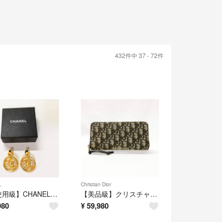
432件中 37 - 72件
L
Christian Dior
【未使用級】CHANEL（シャネル） ココマーク ターンロックイヤリング
【美品級】クリスチャン・ディオール ジップアップラウンドウォレット 長財布
980
¥
59,980