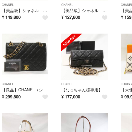
CHANEL
CHANEL
CHANE
【美品級】シャネル キャビアスキン マトラッセ長財布 黒 シルバー金具
【美品級】シャネル ラムスキン マトラッセ長財布 黒 シルバー金具
¥
149,800
¥
127,800
¥
159
CHANEL
CHANEL
LOUIS 
【良品】CHANEL（シャネル）マトラッセ シングルフラップ チェーン ショルダ
【なっちゃん様専用】CHANEL ミディアム フラップ キャビアスキン
¥
299,800
¥
177,000
¥
99,