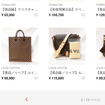
Christian Dior
Christian Dior
CHANE
【美品級】クリスチャンディオール 長財布 ピンク ゴールド金具 ピンク
【未使用展示品】クリスチャン・ディオール 長財布 チェーンウォレット 黒
¥
63,000
¥
104,700
¥
129
LOUIS VUITTON
LOUIS VUITTON
LOUIS 
【美品／リペア】ルイ・ヴィトン（ダミエ）サックプラ トートバッグ ビジネス 茶色
【美品級／リペア】ルイヴィトン（モノグラム）タンブラン 斜め掛けショルダー 茶色
¥
99,980
¥
119,800
¥
99,
2 / 12 ページ