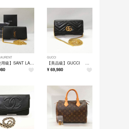
LAURENT
GUCCI
【未使用級】SANT LAURENT（サンローラン）ラージ フラップウォレット
【美品級】GUCCI ＧＧマーモント チェーンウォレット 黒 ゴールド金具
980
¥
69,980