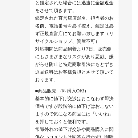
と鑑定された場合には迅速に全額返金
をさせて頂きます。
鑑定された直営店店舗名、担当者のお
名前、電話番号を必ず控え、鑑定は必
ず正規直営店にてお願い致します（リ
サイクルショップ、質屋不可）
対応期間は商品到着より7日、販売側
にもさまざまなリスクがあり悪戯、嫌
がらせ防止と特定商取引法にもとずき
返品送料はお客様負担とさせて頂いて
おります。
■商品販売 （即購入OK!）
基本的に値下げ交渉はおこなわず即決
価格ですが段階的に値下げはおこない
ますので気になる商品には「いいね」
を押しておくと便利です。
常識外れの値下げ交渉や商品購入に関
係ないコメントは回答を行わずに削除