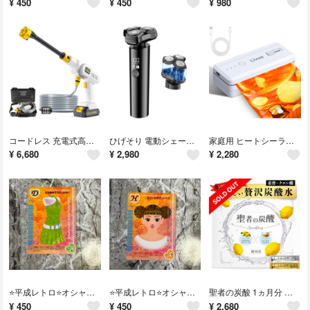
¥
450
¥
450
¥
980
コードレス 充電式高圧洗浄機 ポータブル高圧洗浄機 2個バッテリー付き
ひげそり 電動シェーバー 深剃り 3重剃刀 回転式 乾湿両用 髭剃り海外対応
家庭用 ヒートシーラー 小型 シーラー Type-C充電 抗酸化機能 予熱不要
¥
6,680
¥
2,980
¥
2,280
⭐️平成レトロ⭐️オシャレ魔女ラブアンドベリー キラめきワンショルダー
⭐️平成レトロ⭐️オシャレ魔女ラブアンドベリー モコ×2ラブリーヘア
聖者の炭酸 1ヵ月分 重曹 クエン酸 食用 レモン風味 個包装
¥
450
¥
450
¥
2,680