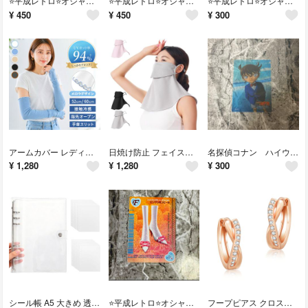
⭐️平成レトロ⭐️オシャレ魔女ラブアンドベリー ゴージャスアイウェア
⭐️平成レトロ⭐️オシャレ魔女ラブアンドベリー クールスターソックス
⭐️平成レトロ⭐️オシャレ魔女ラブアンドベリー DSコレクションカード フットウェア
¥
450
¥
450
¥
300
アームカバー レディース ロング 日焼け防止 冷感 リブ 52cm アイボリー
日焼け防止 フェイスカバー uvカットマスク 接触冷感 吸汗速乾 日除けマスク
名探偵コナン ハイウェイの堕天使 トレーディングカード 江戸川コナン No.01
¥
1,280
¥
1,280
¥
300
シール帳 A5 大きめ 透明 6穴 バインダー｜はがせるシール台紙20枚付き
⭐️平成レトロ⭐️オシャレ魔女ラブアンドベリー ピンクリボンヒール
フープピアス クロスデザイン キュービックジルコニア キャッチレス