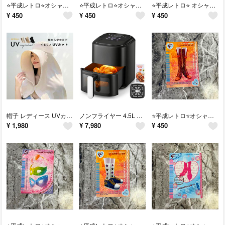
⭐️平成レトロ⭐️オシャレ魔女ラブアンドベリー プリンセスアラベスク
⭐️平成レトロ⭐️オシャレ魔女ラブアンドベリー ピチッと黒T
⭐️平成レトロ⭐️ オシャレ魔女ラブアンドベリー あおぞラスタガール
¥
450
¥
450
¥
450
帽子 レディース UVカット つば広 冷感 日傘ハット ケープ 日焼け防止
ノンフライヤー 4.5L エアフライヤー 1台8役 1～5人用 電気フライヤー
⭐️平成レトロ⭐️オシャレ魔女ラブアンドベリー ハートジップアップ
¥
1,980
¥
7,980
¥
450