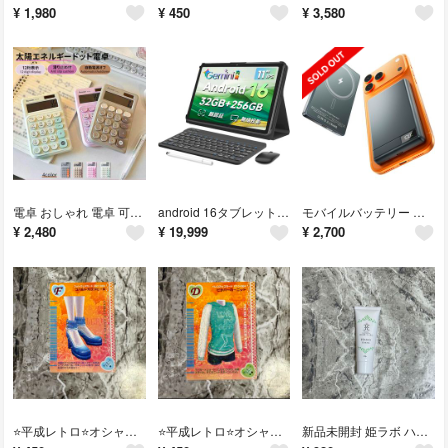
¥
1,980
¥
450
¥
3,580
電卓 おしゃれ 電卓 可愛い 計算機 12桁 かわいい 丸ボタン 家計管理
android 16タブレット マウス カバー タッチペン キーボード付き
モバイルバッテリー MagSafe 10000mAh マグセーフ iPhone
¥
2,480
¥
19,999
¥
2,700
⭐️平成レトロ⭐️オシャレ魔女ラブアンドベリー コバルトカフスヒール
⭐️平成レトロ⭐️オシャレ魔女ラブアンドベリー ピチパーカーニット
新品未開封 姫ラボ ハンドクリーム50g