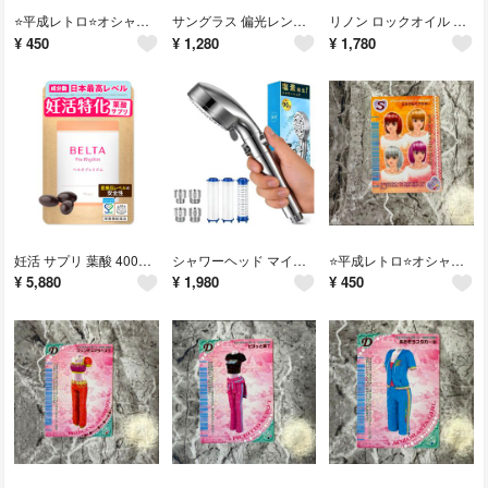
⭐️平成レトロ⭐️オシャレ魔女ラブアンドベリー ゴージャスアイウェア
サングラス 偏光レンズ 紫外線カット 目が疲れない 反射光除去 男女兼用
リノン ロックオイル アイロン専用オイル カールキープ スタイリングオイル
¥
450
¥
1,280
¥
1,780
妊活 サプリ 葉酸 400μg 妊婦 ベルタプレリズム 1袋(90粒 30日分)
シャワーヘッド マイクロナノバブル 【塩素除去・9段階水流】 肌ケア 高水圧
⭐️平成レトロ⭐️オシャレ魔女ラブアンドベリー ミラクルヘアカラー
¥
5,880
¥
1,980
¥
450