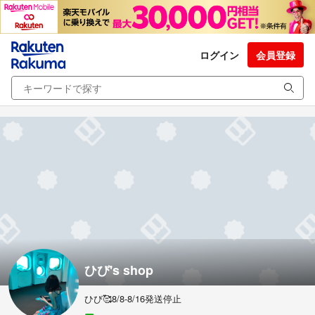
ログイン
会員登録
ひび's shop
ひび🥰8/8-8/16発送停止