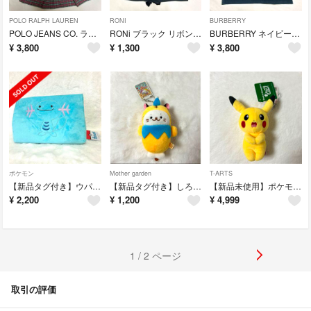
POLO RALPH LAUREN
RONI
BURBERRY
POLO JEANS CO. ラルフローレンチェック柄ワンピース 150
RONi ブラック リボン付き長袖カットソー
BURBERRY ネイビー 半袖ポロシャツ
¥
3,800
¥
1,300
¥
3,800
ポケモン
Mother garden
T-ARTS
【新品タグ付き】ウパー ティッシュボックスカバー
【新品タグ付き】しろたん 19周年アニバーサリー ピエロ
【新品未使用】ポケモン ちょっこりさん ピカチュウ ぬいぐるみ(1コ入)
¥
2,200
¥
1,200
¥
4,999
1 / 2 ページ
取引の評価