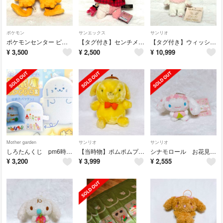
ポケモン
サンエックス
サンリオ
ポケモンセンター ピカチュウペアマスコット little Tales ぬいぐるみ
【タグ付き】センチメンタルサーカス あつめてぬいぐるみ ケープ
【タグ付き】ウィッシュミーメル マスコットホルダー THANKS PARTY
¥
3,500
¥
2,500
¥
10,999
Mother garden
サンリオ
サンリオ
しろたんくじ pm6時 夜ごはん 冷蔵庫ぬいぐるみ賞
【当時物】ポムポムプリン ぬいぐるみ
シナモロール お花見マスコット 桜餅
¥
3,200
¥
3,999
¥
2,555