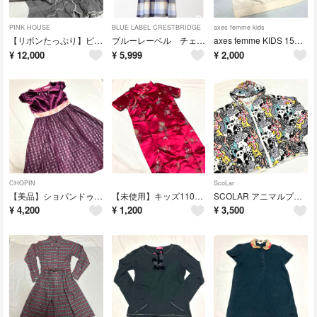
PINK HOUSE
BLUE LABEL CRESTBRIDGE
axes femme kids
【リボンたっぷり】ピンクハウス ピコフリルブラウス
ブルーレーベル チェックエアリーツイルエプロンワンピース
axes femme KIDS 150 セーラー襟パーカー
¥
12,000
¥
5,999
¥
2,000
CHOPIN
ScoLar
【美品】ショパンドゥ 150 フォーマル お呼ばれドレス
【未使用】キッズ110〜120 チャイナドレス
SCOLAR アニマルプリントフード付きパーカー 150サイズ
¥
4,200
¥
1,200
¥
3,500