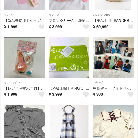
サンリオ
サンリオ
JIL SANDER
【新品未使用】シュガーバニーズ ロゴ刺繍アクキー 2024
マロンクリーム 花柄ティッシュケース
【美品】JIL SANDER SPHERE POUCH シャンパンカラー
¥
1,999
¥
3,999
¥
69,999
サンエックス
Johnny's
【レア当時物未開封】モモパンダ爪切り
【応援上映】KING OF PRISM 香賀美タイガ タオル
中島健人 フォトセット フォトセ
¥
1,999
¥
3,999
¥
300