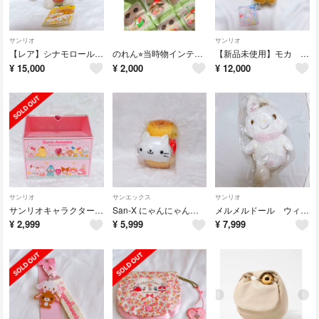
サンリオ
サンリオ
【レア】シナモロール みるく キラふわフルーツマスコット
のれん⭐︎当時物インテリア⭐︎
【新品未使用】モカ コットンキャンディマスコット
¥
15,000
¥
2,000
¥
12,000
サンリオ
サンエックス
サンリオ
サンリオキャラクターズ ディスプレイスペース付き2段チェスト
San-X にゃんにゃんにゃんこ ぬいぐるみ
メルメルドール ウィッシュミーメル 2020
¥
2,999
¥
5,999
¥
7,999