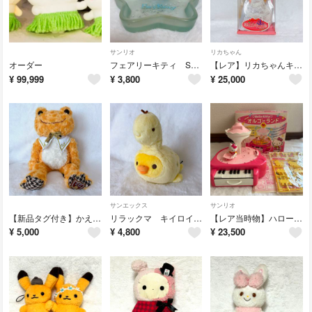
サンリオ
リカちゃん
オーダー
フェアリーキティ Sanrio Fairy Kitty 星型トレイ フィギュア
【レア】リカちゃんキャッスル オリジナルドール 本体
¥
99,999
¥
3,800
¥
25,000
サンエックス
サンリオ
【新品タグ付き】かえるのピクルス 30th アニバーサリー銀座松屋限定ぬいぐるみ
リラックマ キイロイトリ きょうりゅうごっこ ぬいぐるみ
【レア当時物】ハローキティ New オルゴーランド レトロ 希少
¥
5,000
¥
4,800
¥
23,500