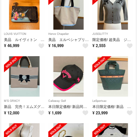
LOUIS VUITTON
Herve Chapelier
JUSGLITTY
美品 ルイヴィトン 限定 ヴィヴィエンヌ フラグメントケース
美品 エルベシャプリエ925N ナイロン舟形ショルダーL
限定価格! 超美品 ジャスグリッティ− ビジュ−カーディガン
¥
46,999
¥
16,999
¥
2,555
M'S GRACY
Callaway Golf
LeSportsac
新品 完売！エムズグレイシー リボンニットバッグ 薄ピンク
本日限定価格! 新品同様 キャロウェイ 黒×ピンク ベアーキャップ
本日限定価格! 新品 レスポートサック ×神崎恵 ミディアムマルチトート
¥
12,000
¥
1,699
¥
23,999