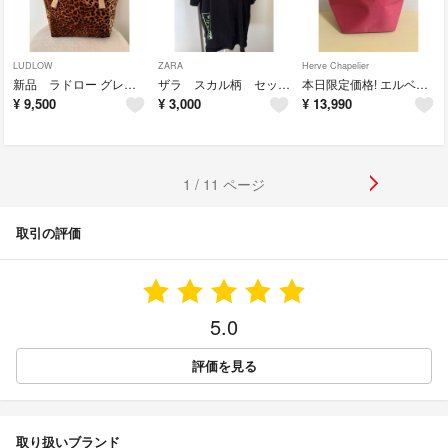
LUDLOW
ZARA
Herve Chapelier
新品 ラドロー グレープハンドル 豹柄 ベロア
ザラ スカル柄 セットアップ L 超美品
本日限定価格! エルベシャプリエ 701c コーデュラ舟形トートS 超美品
¥
9,500
¥
3,000
¥
13,990
1 / 11 ページ
取引の評価
5.0
評価を見る
取り扱いブランド