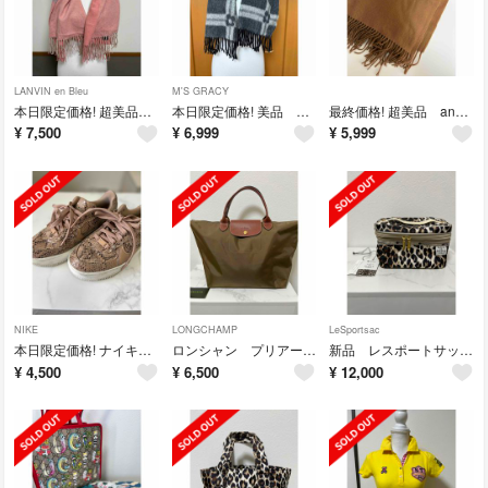
LANVIN en Bleu
M'S GRACY
本日限定価格! 超美品 ランバンオンブルー カシミヤ100%大判マフラー
本日限定価格! 美品 エムズグレイシー リバーシブルデイジー アンゴラマフラー
最終価格! 超美品 and basic カシミヤ100%大判マフラー
¥
7,500
¥
6,999
¥
5,999
NIKE
LONGCHAMP
LeSportsac
本日限定価格! ナイキ エアーフォース1 プラットフォーム スネーク23.5
ロンシャン プリアージュ M カーキ 美品
新品 レスポートサック×メゾンドリーファー バニティ
¥
4,500
¥
6,500
¥
12,000