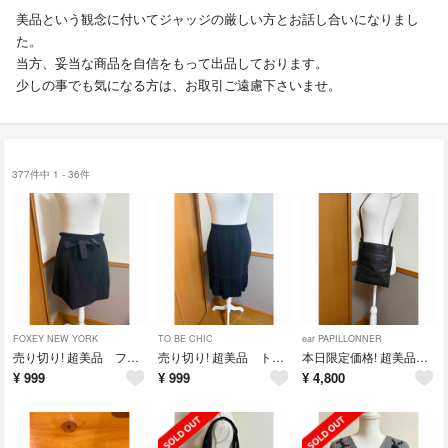
美品という観念に付いてジャッジの厳しい方とお話し合いになりまし
た。
当方、妥当な商品を自信をもって出品しております。
少しの事でも気になる方は、お取引ご遠慮下さいませ。
377件中 1 - 36件
FOXEY NEW YORK
TO BE CHIC
ear PAPILLONNER
売り切り! 超美品 フォクシー リボンAライン調スカート 42
売り切り! 超美品 トゥービーシック マーメイドニットスカート
本日限定価格! 超美品 イアパピヨネ ぺったん ショルダー 縦型 ブラック
¥
999
¥
999
¥
4,800