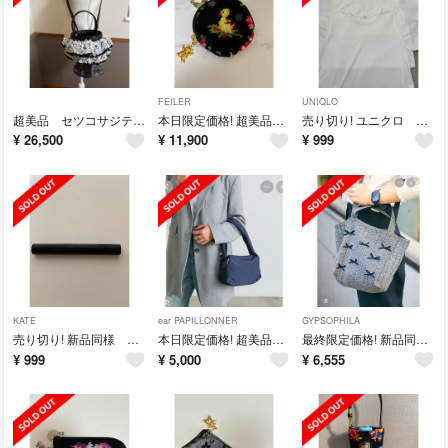
FEILER
UNIQLO
超美品 セツコサジテール PVCシティ ホワイト
本日限定価格! 超美品 レア！ フェイラー 限定 ハイジ サークルポーチ
売り切り! ユニクロ ミニT他３点セット 美品
¥
26,500
¥
11,900
¥
999
KATE
ear PAPILLONNER
GYPSOPHILA
売り切り! 新品同様 ケイト リップモンスター ツヤバースG01
本日限定価格! 超美品イアパピヨネ 樹脂パーツライトワンハンドルバッグ ネイビー
最終限定価格! 新品同様 Gypsohila City バッグT ブラック
¥
999
¥
5,000
¥
6,555