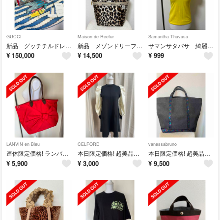
GUCCI
Maison de Reefur
Samantha Thavasa
新品 グッチチルドレン×ヒグチユウコ ショルダー付きトートバッグ
新品 メゾンドリーファー×レスポートサック トートバッグ
サマンサタバサ 綺麗色くまさん 半袖ポロ 美品
¥
150,000
¥
14,500
¥
999
LANVIN en Bleu
CELFORD
vanessabruno
連休限定価格! ランバンオンブルー リボントート 赤 美品
本日限定価格! 超美品 セルフォード 切り替えワンピース 36
本日限定価格! 超美品 ヴァネッサブリューノ 大トート
¥
5,900
¥
3,000
¥
9,500