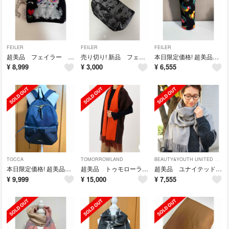
FEILER
FEILER
FEILER
超美品 フェイラー モンプティシャ ミニポーチ
売り切り! 新品 フェイラー ハイジ レースポーチ ブラック
本日限定価格! 超美品 フェイラー ハイジ ドリンクホルダー ボトルケース
¥
8,999
¥
3,000
¥
6,555
TOCCA
TOMORROWLAND
BEAUTY&YOUTH UNITED ARROWS
本日限定価格! 超美品 トッカ リボンリュック ネイビー
超美品 トゥモローランド ダブルフェイスカシミヤ100%大判マフラー
超美品 ユナイテッドアローズ カシミヤ100%大判マフラー グレー
¥
9,999
¥
15,000
¥
7,555