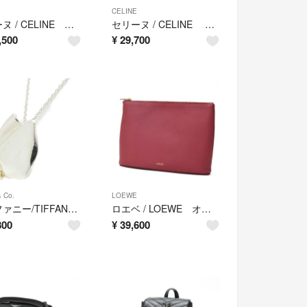
CELINE
セリーヌ / CELINE サングル バケット スモール / ショルダーバッグ 189303AH4.18TP グレインドカーフスキン トープ(グレージュ系) 【中古】
セリーヌ / CELINE CELINE パンチング キーリング チャーム / キーホルダー 49I73 スムースカーフスキン タン(ブラウン系) 【中古】
,500
¥
29,700
& Co.
LOEWE
ティファニー/TIFFANY & Co. バタフライ ネックレス Sv.925/K18YG 40.8㎝ エルサペレッティ【中古】
ロエベ / LOEWE オブロング ポーチ / クラッチバッグ Q730C63X01 レザー ボルドー系 【中古美品】 新入荷
800
¥
39,600