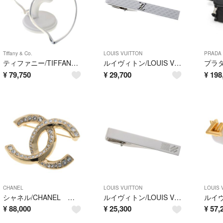
Tiffany & Co.
LOUIS VUITTON
PRADA
ティファニー/TIFFANY & Co. オープン ハート フープ ピアス ミディアム Sv.925 エルサペレッティ【中古】
ルイヴィトン/LOUIS VUITTON パンス クラヴァット シャンゼリゼ ネクタイピン モノグラム フラワー M65042 メタル シルバー【中古】
¥
79,750
¥
29,700
¥
198
CHANEL
LOUIS VUITTON
LOUIS 
シャネル/CHANEL ココマーク ブローチ L23S メタル ゴールド【中古】
ルイヴィトン/LOUIS VUITTON パンス クラヴァット ダミエ / ネクタイピン / タイバー M61976 メタル シルバー【中古】
¥
88,000
¥
25,300
¥
57,