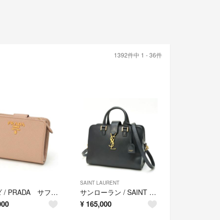
1392件中 1 - 36件
SAINT LAURENT
プラダ / PRADA サフィアーノ コンパクト ウォレット / 二つ折り財布 1ML018 レザー チプリア(ピンクベージュ系) 【中古】
サンローラン / SAINT LAURENT ベイビー カバス / 2WAYショルダーバッグ 472466 レザー ブラック 【中古】
000
¥
165,000