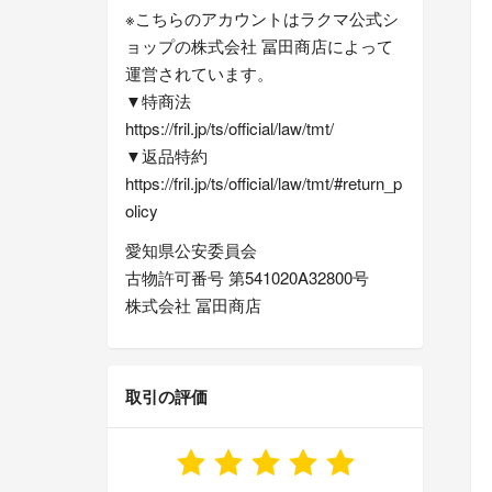
※こちらのアカウントはラクマ公式シ
ョップの株式会社 冨田商店によって
運営されています。
▼特商法
https://fril.jp/ts/official/law/tmt/
▼返品特約
https://fril.jp/ts/official/law/tmt/#return_p
olicy
愛知県公安委員会
古物許可番号 第541020A32800号
株式会社 冨田商店
取引の評価