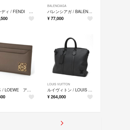
BALENCIAGA
フェンディ / FENDI バイ ザ ウェイ ミディアム / ボストンバッグ 8BL124 レザー ブラック 【中古】
バレンシアガ / BALENCIAGA ネイビーカバス M / トートバッグ 363419 ナイロン/レザー ブラック 【中古】
,500
¥
77,000
LOUIS VUITTON
ロエベ / LOEWE アナグラム プレーン カードホルダー /カードケース C821075X09 ペブルグレインカーフ トープ(グレージュ系) 【中古】
ルイヴィトン / LOUIS VUITTON ロック イット トートバッグ / ボストンバッグ M59158 LV アエログラム レザー ブラック 【中古】
300
¥
264,000