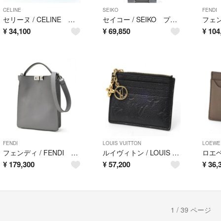
CELINE
SEIKO
FENDI
セリーヌ / CELINE トリオンフ コイン&カードポーチ / コインケース / カードケース 10C663BFU.38NO ブラック 【中古】
セイコー / SEIKO プロスペックス スピードタイマー SBDL113 / V192-0AH0 ブラック クオーツ ソーラー 【中古】
¥
34,100
¥
69,850
¥
104
FENDI
LOUIS VUITTON
LOEWE
フェンディ / FENDI ピーカブー エックス ライト スモール / ショルダーバッグ 7VA611 セレリアレザー グレー系 【中古美品】
ルイヴィトン / LOUIS VUITTON ポルト カルト フローラ / コイン カードケース M82639 モノグラム アンプラント レザー ブラック 【中古】
¥
179,300
¥
57,200
¥
36,
1 / 39 ページ