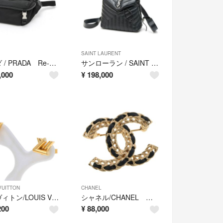
SAINT LAURENT
プラダ / PRADA Re-Nylon x サフィアーノレザー ショルダーバッグ 2VH171 ナイロン ブラック 【中古】
サンローラン / SAINT LAURENT ルル バックパック / リュックサック 487220 レザー ブラック 【中古】
,000
¥
198,000
VUITTON
CHANEL
ルイヴィトン/LOUIS VUITTON ピアス GO-14 M01621 メタル ゴールド【中古】
シャネル/CHANEL ココマーク ブローチ B22S メタル/レザー ゴールド/ブラック【中古】
200
¥
88,000