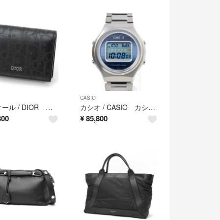
CASIO
ディオール / DIOR ビジネス カードホルダー / カードケース 2ESCH136VPD_H03E オブリーク ギャラクシー ブラック 【中古】
カシオ / CASIO カシオトロン 復刻限定モデル TRN-50-2AJR グレー クオーツ 電波ソーラー 【未使用同様】
300
¥
85,800