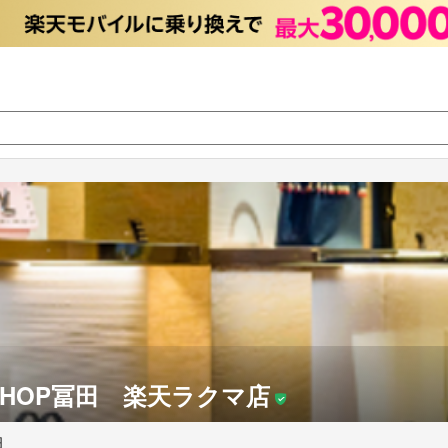
 質SHOP冨田 楽天ラクマ店
田