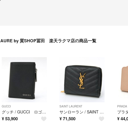
AURE by 質SHOP冨田 楽天ラクマ店の商品一覧
GUCCI
SAINT LAURENT
PRADA
グッチ / GUCCI ロゴ コイン ウォレット / 二つ折り財布 795292 レザー ブラック 【中古】
サンローラン / SAINT LAURENT カサンドラ マトラッセ コンパクト ジップアラウンド ウォレット 668288/403723 グレイン ド プードル エンボスレザー ブラック 【中古美品】
¥
53,900
¥
71,500
¥
44,