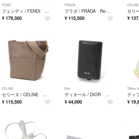
FENDI
PRADA
CELINE
フェンディ / FENDI ピーカブー レギュラー / ショルダーバッグ 8BN290 カーフレザー グレージュ系 【中古】
プラダ / PRADA Re-Edition 2000 Re-Nylon ミニ バッグ / ショルダーバッグ 1NE515 ナイロン ブラック 【中古】
¥
179,300
¥
115,500
¥
137
CELINE
Dior
Tiffany 
セリーヌ / CELINE ソー サングル バケット / ショルダーバッグ 18959 / 17659 レザー グレージュ系 【中古】
ディオール / DIOR キーケース オブリーク ギャラクシー レザー ブラック 【中古美品】
¥
115,500
¥
44,000
¥
19,