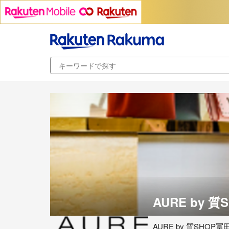
AURE by
AURE by 質SHOP冨