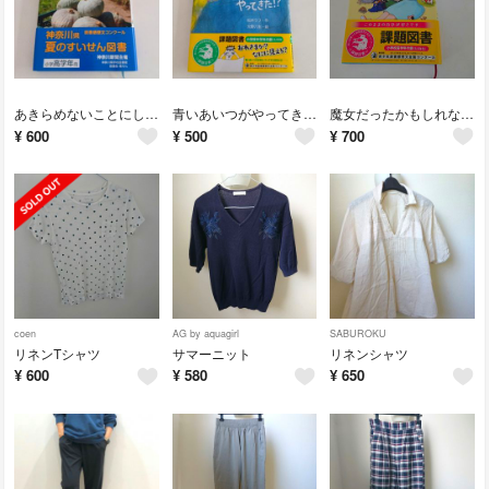
あきらめないことにしたの
青いあいつがやってきた！？
魔女だったかもしれないわたし
¥
600
¥
500
¥
700
coen
AG by aquagirl
SABUROKU
リネンTシャツ
サマーニット
リネンシャツ
¥
600
¥
580
¥
650