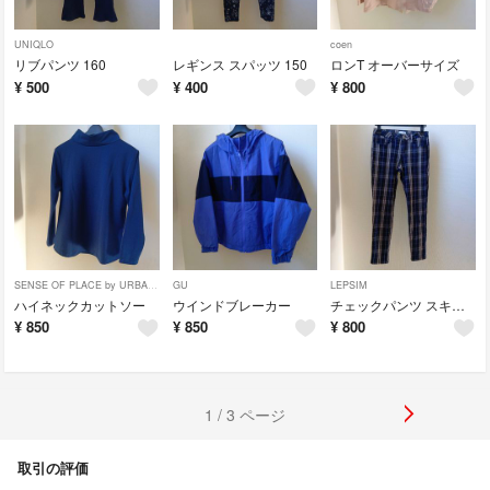
UNIQLO
coen
リブパンツ 160
レギンス スパッツ 150
ロンT オーバーサイズ
¥
500
¥
400
¥
800
SENSE OF PLACE by URBAN RESEARCH
GU
LEPSIM
ハイネックカットソー
ウインドブレーカー
チェックパンツ スキニー
¥
850
¥
850
¥
800
1 / 3 ページ
取引の評価