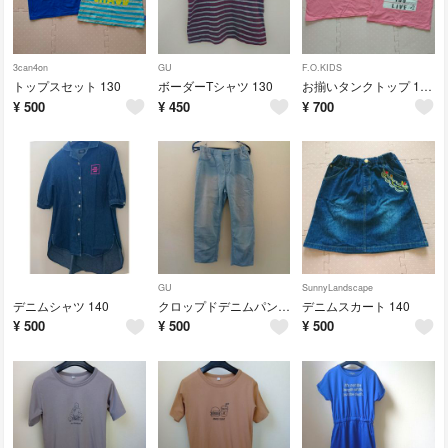
3can4on
GU
F.O.KIDS
トップスセット 130
ボーダーTシャツ 130
お揃いタンクトップ 120 140
¥
500
¥
450
¥
700
GU
SunnyLandscape
デニムシャツ 140
クロップドデニムパンツ 140
デニムスカート 140
¥
500
¥
500
¥
500