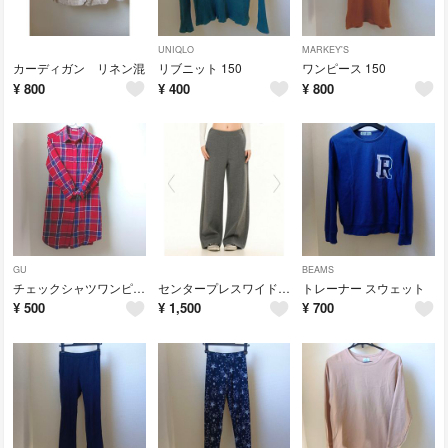
UNIQLO
MARKEY'S
カーディガン リネン混
リブニット 150
ワンピース 150
¥
800
¥
400
¥
800
GU
BEAMS
チェックシャツワンピ 150
センタープレスワイドパンツ
トレーナー スウェット
¥
500
¥
1,500
¥
700