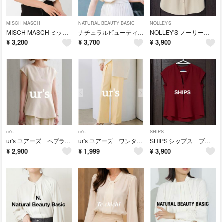
MISCH MASCH
NATURAL BEAUTY BASIC
NOLLEY'S
MISCH MASCH ミッシュマッシュ フロントタック フレンチスリーブ ブラウス オフィス オフィスコーデ 通勤
ナチュラルビューティーベーシック 楊柳 スタンドカラー ブラウス フレンチスリーブ
NOLLEY'S ノーリーズ Ｖネック ギャザー フレンチスリーブ ブラウス パール オフィス オフィスコーデ 通勤 フォーマル
¥
3,200
¥
3,700
¥
3,900
ur's
ur's
SHIPS
ur's ユアーズ ペプラム リネン フレンチスリーブ ブラウス トップス
ur's ユアーズ ワンタックワイドパンツ ワイドパンツ スラックス パンツ
SHIPS シップス ブラウス フレンチスリーブ ボルドー ワイン Ｖネック
¥
2,900
¥
1,999
¥
3,900