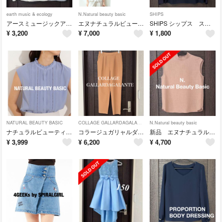
earth music & ecology
N.Natural beauty basic
SHIPS
アースミュージックアンドエコロジー ２枚セット ブラウス フレンチスリーブ
エヌナチュラルビューティーベーシック ペプラム ブラウス フレンチスリーブ
SHIPS シップス スタンドカラー ネイビー ブラウス
¥
3,200
¥
7,000
¥
1,800
NATURAL BEAUTY BASIC
COLLAGE GALLARDAGALANTE
N.Natural beauty basic
ナチュラルビューティーベーシック フレンチスリーブ ハシゴレース ブラウス
コラージュガリャルダガランテ パンツ スラックス タック
新品 エヌナチュラルビューティーベーシック ブラウス スタンドカラー
¥
3,999
¥
6,200
¥
4,700