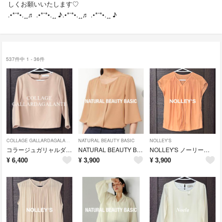
しくお願いいたします♡
.•*¨*•.¸¸♬ .•*¨*•.¸¸ ♪.•*¨*•.¸¸♬ .•*¨*•.¸¸ ♪
537件中 1 - 36件
COLLAGE GALLARDAGALANTE
NATURAL BEAUTY BASIC
NOLLEY'S
コラージュガリャルダガランテ ブラウス プルオーバー 七分袖 オフィス オケージョン 通勤
NATURAL BEAUTY BASIC ナチュラルビューティーベーシック ブラウス ハーフスリーブ フレアスリーブ
NOLLEY'S ノーリーズ キーネック ギャザー ブラウス スリットネック フレンチスリーブ オフィス オフィスカジュアル
¥
6,400
¥
3,900
¥
3,900