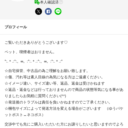
本人確認済
プロフィール
ご覧いただきありがとうございます♡
ペット、喫煙者はおりません。
*:.＊.:*:。∞。:*:.＊.:*:。∞。:*:.＊.:*
☆自宅保管、中古品の為ご理解をお願い致します。
☆傷、汚れ等は素人目線の為気になる方はご遠慮ください。
☆イメージ違い、サイズ違い等、返品、返金は受けかねます
☆返品・返金などは行っておりませんので商品の状態等気になる事があ
りましたらお気軽に質問ください(^^)
☆発送後のトラブルは責任を負いかねますのでご了承ください。
☆梱包サイズによって発送方法を変える場合がございます （ゆうパケ
ットポスト↔︎ネコポス）
交渉中でも先にご購入いただいた方にお譲りしたいと思いますのでよろ