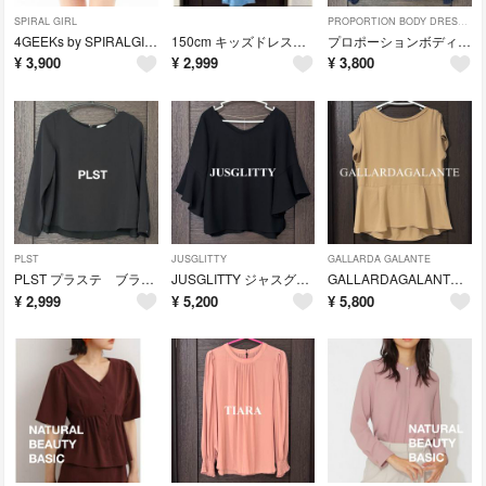
SPIRAL GIRL
PROPORTION BODY DRESSING
4GEEKs by SPIRALGIRL ディズニー ミニー デニム スカート
150cm キッズドレス 子供ドレス パール レース レイヤード リボン
プロポーションボディドレッシング ブラウス Ｖネック パール ネイビー 紺
¥
3,900
¥
2,999
¥
3,800
PLST
JUSGLITTY
GALLARDA GALANTE
PLST プラステ ブラウス レイヤード ジョーゼット オフィス 通勤
JUSGLITTY ジャスグリッティー Ｖネック フレア袖 ブラウス ブラック
GALLARDAGALANTE ガリャルダガランテ ブラウス ペプラム ギャザー
¥
2,999
¥
5,200
¥
5,800