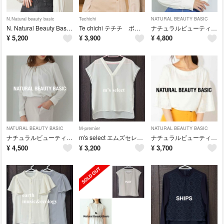
N.Natural beauty basic
Techichi
NATURAL BEAUTY BASIC
N. Natural Beauty Basic フロントタックブラウス ブラウス オフィス エヌナチュラルビューティーベーシック
Te chichi テチチ ボウタイ風 ブラウス ボウタイ オフィス オケージョン 通勤 フォーマル
ナチュラルビューティーベーシック
¥
5,200
¥
3,900
¥
4,800
NATURAL BEAUTY BASIC
M-premier
NATURAL BEAUTY BASIC
ナチュラルビューティーベーシック タック ブラウス
m's select エムズセレクト Ｖネック ブラウス フレンチスリーブ
ナチュラルビューティーベーシック ジャガード フレアスリーブ ブラウス
¥
4,500
¥
3,200
¥
3,700